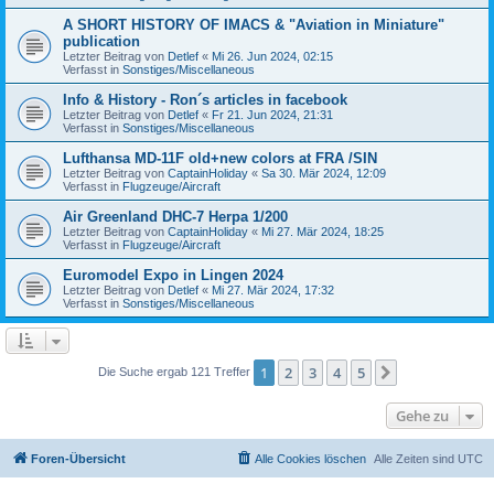
A SHORT HISTORY OF IMACS & "Aviation in Miniature"
publication
Letzter Beitrag von
Detlef
«
Mi 26. Jun 2024, 02:15
Verfasst in
Sonstiges/Miscellaneous
Info & History - Ron´s articles in facebook
Letzter Beitrag von
Detlef
«
Fr 21. Jun 2024, 21:31
Verfasst in
Sonstiges/Miscellaneous
Lufthansa MD-11F old+new colors at FRA /SIN
Letzter Beitrag von
CaptainHoliday
«
Sa 30. Mär 2024, 12:09
Verfasst in
Flugzeuge/Aircraft
Air Greenland DHC-7 Herpa 1/200
Letzter Beitrag von
CaptainHoliday
«
Mi 27. Mär 2024, 18:25
Verfasst in
Flugzeuge/Aircraft
Euromodel Expo in Lingen 2024
Letzter Beitrag von
Detlef
«
Mi 27. Mär 2024, 17:32
Verfasst in
Sonstiges/Miscellaneous
1
2
3
4
5
Nächste
Die Suche ergab 121 Treffer
Gehe zu
Foren-Übersicht
Alle Cookies löschen
Alle Zeiten sind
UTC