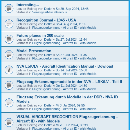
Interesting...
Letzter Beitrag von
Detlef
«
So 29. Sep 2024, 13:48
Verfasst in
Sonstiges/Miscellaneous
Recognition Journal - 1945 - USA
Letzter Beitrag von
Detlef
«
So 4. Aug 2024, 11:35
Verfasst in
Flugzeugerkennung - Aircraft ID - with Models
Future planes in 200 scale
Letzter Beitrag von
Detlef
«
Sa 27. Jul 2024, 11:44
Verfasst in
Flugzeugerkennung - Aircraft ID - with Models
Model Presentation
Letzter Beitrag von
Detlef
«
Sa 27. Jul 2024, 11:35
Verfasst in
Flugzeugerkennung - Aircraft ID - with Models
NVA LSK/LV - Aircraft Identification Manual - Dowload
Letzter Beitrag von
Detlef
«
So 14. Jul 2024, 15:08
Verfasst in
Flugzeugerkennung - Aircraft ID - with Models
Flugzeug Erkennungsmodelle in der NVA – LSK/LV - Teil II
Letzter Beitrag von
Detlef
«
Do 11. Jul 2024, 14:30
Verfasst in
Flugzeugerkennung - Aircraft ID - with Models
Flugzeug Erkennung durch Modelle in der DDR - NVA ID
Models
Letzter Beitrag von
Detlef
«
Mi 3. Jul 2024, 09:55
Verfasst in
Flugzeugerkennung - Aircraft ID - with Models
VISUAL AIRCRAFT RECOGNITION Flugzeugerkennung -
Aircraft ID - with Models
Letzter Beitrag von
Detlef
«
Mi 26. Jun 2024, 08:39
Verfasst in
Flugzeugerkennung - Aircraft ID - with Models