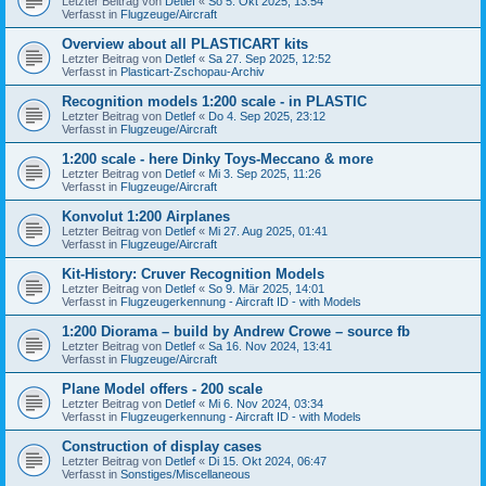
Letzter Beitrag von
Detlef
«
So 5. Okt 2025, 13:54
Verfasst in
Flugzeuge/Aircraft
Overview about all PLASTICART kits
Letzter Beitrag von
Detlef
«
Sa 27. Sep 2025, 12:52
Verfasst in
Plasticart-Zschopau-Archiv
Recognition models 1:200 scale - in PLASTIC
Letzter Beitrag von
Detlef
«
Do 4. Sep 2025, 23:12
Verfasst in
Flugzeuge/Aircraft
1:200 scale - here Dinky Toys-Meccano & more
Letzter Beitrag von
Detlef
«
Mi 3. Sep 2025, 11:26
Verfasst in
Flugzeuge/Aircraft
Konvolut 1:200 Airplanes
Letzter Beitrag von
Detlef
«
Mi 27. Aug 2025, 01:41
Verfasst in
Flugzeuge/Aircraft
Kit-History: Cruver Recognition Models
Letzter Beitrag von
Detlef
«
So 9. Mär 2025, 14:01
Verfasst in
Flugzeugerkennung - Aircraft ID - with Models
1:200 Diorama – build by Andrew Crowe – source fb
Letzter Beitrag von
Detlef
«
Sa 16. Nov 2024, 13:41
Verfasst in
Flugzeuge/Aircraft
Plane Model offers - 200 scale
Letzter Beitrag von
Detlef
«
Mi 6. Nov 2024, 03:34
Verfasst in
Flugzeugerkennung - Aircraft ID - with Models
Construction of display cases
Letzter Beitrag von
Detlef
«
Di 15. Okt 2024, 06:47
Verfasst in
Sonstiges/Miscellaneous