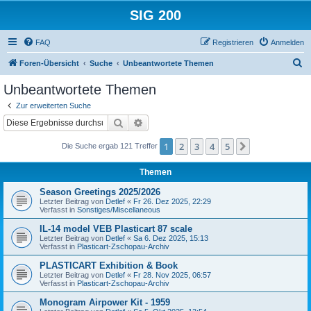
SIG 200
FAQ
Registrieren
Anmelden
S
Foren-Übersicht
Suche
Unbeantwortete Themen
u
Unbeantwortete Themen
c
Zur erweiterten Suche
h
Suche
Erweiterte Suche
e
1
2
3
4
5
Nächste
Die Suche ergab 121 Treffer
Themen
Season Greetings 2025/2026
Letzter Beitrag von
Detlef
«
Fr 26. Dez 2025, 22:29
Verfasst in
Sonstiges/Miscellaneous
IL-14 model VEB Plasticart 87 scale
Letzter Beitrag von
Detlef
«
Sa 6. Dez 2025, 15:13
Verfasst in
Plasticart-Zschopau-Archiv
PLASTICART Exhibition & Book
Letzter Beitrag von
Detlef
«
Fr 28. Nov 2025, 06:57
Verfasst in
Plasticart-Zschopau-Archiv
Monogram Airpower Kit - 1959