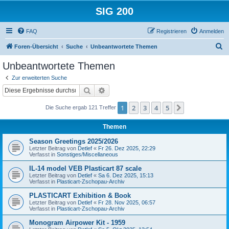
SIG 200
FAQ
Registrieren
Anmelden
S
Foren-Übersicht
Suche
Unbeantwortete Themen
u
Unbeantwortete Themen
c
Zur erweiterten Suche
h
Suche
Erweiterte Suche
e
1
2
3
4
5
Nächste
Die Suche ergab 121 Treffer
Themen
Season Greetings 2025/2026
Letzter Beitrag von
Detlef
«
Fr 26. Dez 2025, 22:29
Verfasst in
Sonstiges/Miscellaneous
IL-14 model VEB Plasticart 87 scale
Letzter Beitrag von
Detlef
«
Sa 6. Dez 2025, 15:13
Verfasst in
Plasticart-Zschopau-Archiv
PLASTICART Exhibition & Book
Letzter Beitrag von
Detlef
«
Fr 28. Nov 2025, 06:57
Verfasst in
Plasticart-Zschopau-Archiv
Monogram Airpower Kit - 1959