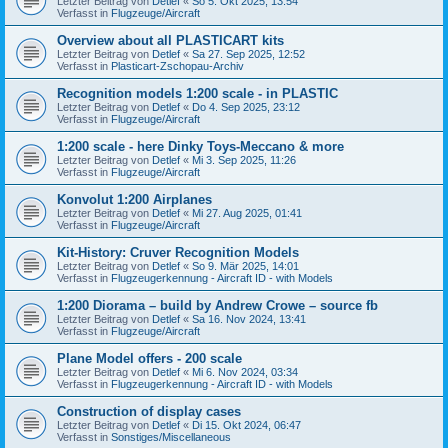
Letzter Beitrag von
Detlef
«
So 5. Okt 2025, 13:54
Verfasst in
Flugzeuge/Aircraft
Overview about all PLASTICART kits
Letzter Beitrag von
Detlef
«
Sa 27. Sep 2025, 12:52
Verfasst in
Plasticart-Zschopau-Archiv
Recognition models 1:200 scale - in PLASTIC
Letzter Beitrag von
Detlef
«
Do 4. Sep 2025, 23:12
Verfasst in
Flugzeuge/Aircraft
1:200 scale - here Dinky Toys-Meccano & more
Letzter Beitrag von
Detlef
«
Mi 3. Sep 2025, 11:26
Verfasst in
Flugzeuge/Aircraft
Konvolut 1:200 Airplanes
Letzter Beitrag von
Detlef
«
Mi 27. Aug 2025, 01:41
Verfasst in
Flugzeuge/Aircraft
Kit-History: Cruver Recognition Models
Letzter Beitrag von
Detlef
«
So 9. Mär 2025, 14:01
Verfasst in
Flugzeugerkennung - Aircraft ID - with Models
1:200 Diorama – build by Andrew Crowe – source fb
Letzter Beitrag von
Detlef
«
Sa 16. Nov 2024, 13:41
Verfasst in
Flugzeuge/Aircraft
Plane Model offers - 200 scale
Letzter Beitrag von
Detlef
«
Mi 6. Nov 2024, 03:34
Verfasst in
Flugzeugerkennung - Aircraft ID - with Models
Construction of display cases
Letzter Beitrag von
Detlef
«
Di 15. Okt 2024, 06:47
Verfasst in
Sonstiges/Miscellaneous