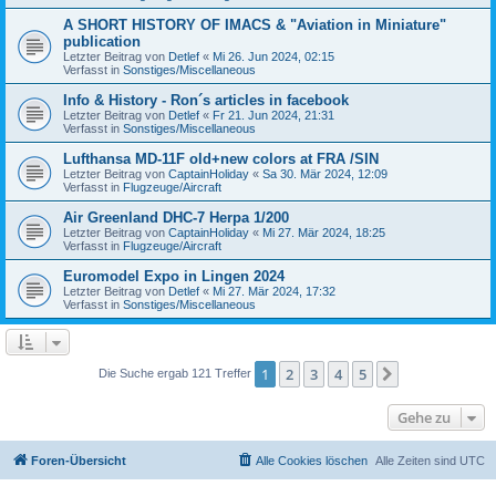
A SHORT HISTORY OF IMACS & "Aviation in Miniature"
publication
Letzter Beitrag von
Detlef
«
Mi 26. Jun 2024, 02:15
Verfasst in
Sonstiges/Miscellaneous
Info & History - Ron´s articles in facebook
Letzter Beitrag von
Detlef
«
Fr 21. Jun 2024, 21:31
Verfasst in
Sonstiges/Miscellaneous
Lufthansa MD-11F old+new colors at FRA /SIN
Letzter Beitrag von
CaptainHoliday
«
Sa 30. Mär 2024, 12:09
Verfasst in
Flugzeuge/Aircraft
Air Greenland DHC-7 Herpa 1/200
Letzter Beitrag von
CaptainHoliday
«
Mi 27. Mär 2024, 18:25
Verfasst in
Flugzeuge/Aircraft
Euromodel Expo in Lingen 2024
Letzter Beitrag von
Detlef
«
Mi 27. Mär 2024, 17:32
Verfasst in
Sonstiges/Miscellaneous
1
2
3
4
5
Nächste
Die Suche ergab 121 Treffer
Gehe zu
Foren-Übersicht
Alle Cookies löschen
Alle Zeiten sind
UTC