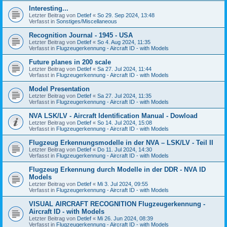
Interesting...
Letzter Beitrag von
Detlef
«
So 29. Sep 2024, 13:48
Verfasst in
Sonstiges/Miscellaneous
Recognition Journal - 1945 - USA
Letzter Beitrag von
Detlef
«
So 4. Aug 2024, 11:35
Verfasst in
Flugzeugerkennung - Aircraft ID - with Models
Future planes in 200 scale
Letzter Beitrag von
Detlef
«
Sa 27. Jul 2024, 11:44
Verfasst in
Flugzeugerkennung - Aircraft ID - with Models
Model Presentation
Letzter Beitrag von
Detlef
«
Sa 27. Jul 2024, 11:35
Verfasst in
Flugzeugerkennung - Aircraft ID - with Models
NVA LSK/LV - Aircraft Identification Manual - Dowload
Letzter Beitrag von
Detlef
«
So 14. Jul 2024, 15:08
Verfasst in
Flugzeugerkennung - Aircraft ID - with Models
Flugzeug Erkennungsmodelle in der NVA – LSK/LV - Teil II
Letzter Beitrag von
Detlef
«
Do 11. Jul 2024, 14:30
Verfasst in
Flugzeugerkennung - Aircraft ID - with Models
Flugzeug Erkennung durch Modelle in der DDR - NVA ID
Models
Letzter Beitrag von
Detlef
«
Mi 3. Jul 2024, 09:55
Verfasst in
Flugzeugerkennung - Aircraft ID - with Models
VISUAL AIRCRAFT RECOGNITION Flugzeugerkennung -
Aircraft ID - with Models
Letzter Beitrag von
Detlef
«
Mi 26. Jun 2024, 08:39
Verfasst in
Flugzeugerkennung - Aircraft ID - with Models