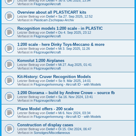
Letzter Beitrag von
Detlef
«
So 5. Okt 2025, 13:54
Verfasst in
Flugzeuge/Aircraft
Overview about all PLASTICART kits
Letzter Beitrag von
Detlef
«
Sa 27. Sep 2025, 12:52
Verfasst in
Plasticart-Zschopau-Archiv
Recognition models 1:200 scale - in PLASTIC
Letzter Beitrag von
Detlef
«
Do 4. Sep 2025, 23:12
Verfasst in
Flugzeuge/Aircraft
1:200 scale - here Dinky Toys-Meccano & more
Letzter Beitrag von
Detlef
«
Mi 3. Sep 2025, 11:26
Verfasst in
Flugzeuge/Aircraft
Konvolut 1:200 Airplanes
Letzter Beitrag von
Detlef
«
Mi 27. Aug 2025, 01:41
Verfasst in
Flugzeuge/Aircraft
Kit-History: Cruver Recognition Models
Letzter Beitrag von
Detlef
«
So 9. Mär 2025, 14:01
Verfasst in
Flugzeugerkennung - Aircraft ID - with Models
1:200 Diorama – build by Andrew Crowe – source fb
Letzter Beitrag von
Detlef
«
Sa 16. Nov 2024, 13:41
Verfasst in
Flugzeuge/Aircraft
Plane Model offers - 200 scale
Letzter Beitrag von
Detlef
«
Mi 6. Nov 2024, 03:34
Verfasst in
Flugzeugerkennung - Aircraft ID - with Models
Construction of display cases
Letzter Beitrag von
Detlef
«
Di 15. Okt 2024, 06:47
Verfasst in
Sonstiges/Miscellaneous