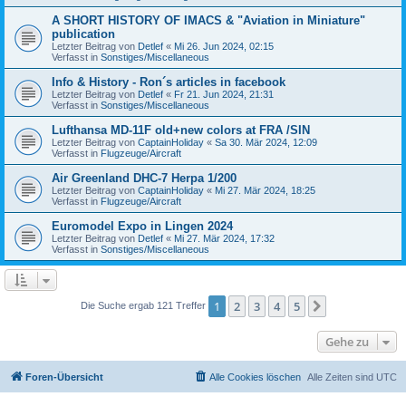
A SHORT HISTORY OF IMACS & "Aviation in Miniature"
publication
Letzter Beitrag von
Detlef
«
Mi 26. Jun 2024, 02:15
Verfasst in
Sonstiges/Miscellaneous
Info & History - Ron´s articles in facebook
Letzter Beitrag von
Detlef
«
Fr 21. Jun 2024, 21:31
Verfasst in
Sonstiges/Miscellaneous
Lufthansa MD-11F old+new colors at FRA /SIN
Letzter Beitrag von
CaptainHoliday
«
Sa 30. Mär 2024, 12:09
Verfasst in
Flugzeuge/Aircraft
Air Greenland DHC-7 Herpa 1/200
Letzter Beitrag von
CaptainHoliday
«
Mi 27. Mär 2024, 18:25
Verfasst in
Flugzeuge/Aircraft
Euromodel Expo in Lingen 2024
Letzter Beitrag von
Detlef
«
Mi 27. Mär 2024, 17:32
Verfasst in
Sonstiges/Miscellaneous
1
2
3
4
5
Nächste
Die Suche ergab 121 Treffer
Gehe zu
Foren-Übersicht
Alle Cookies löschen
Alle Zeiten sind
UTC