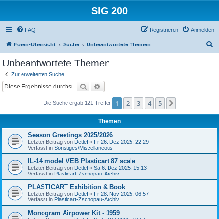
SIG 200
FAQ
Registrieren
Anmelden
S
Foren-Übersicht
Suche
Unbeantwortete Themen
u
Unbeantwortete Themen
c
Zur erweiterten Suche
h
Suche
Erweiterte Suche
e
1
2
3
4
5
Nächste
Die Suche ergab 121 Treffer
Themen
Season Greetings 2025/2026
Letzter Beitrag von
Detlef
«
Fr 26. Dez 2025, 22:29
Verfasst in
Sonstiges/Miscellaneous
IL-14 model VEB Plasticart 87 scale
Letzter Beitrag von
Detlef
«
Sa 6. Dez 2025, 15:13
Verfasst in
Plasticart-Zschopau-Archiv
PLASTICART Exhibition & Book
Letzter Beitrag von
Detlef
«
Fr 28. Nov 2025, 06:57
Verfasst in
Plasticart-Zschopau-Archiv
Monogram Airpower Kit - 1959