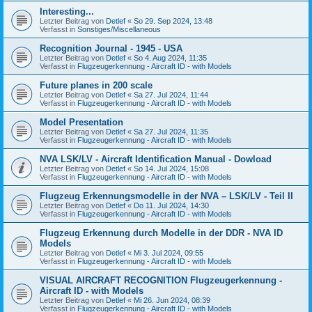
Interesting...
Letzter Beitrag von
Detlef
«
So 29. Sep 2024, 13:48
Verfasst in
Sonstiges/Miscellaneous
Recognition Journal - 1945 - USA
Letzter Beitrag von
Detlef
«
So 4. Aug 2024, 11:35
Verfasst in
Flugzeugerkennung - Aircraft ID - with Models
Future planes in 200 scale
Letzter Beitrag von
Detlef
«
Sa 27. Jul 2024, 11:44
Verfasst in
Flugzeugerkennung - Aircraft ID - with Models
Model Presentation
Letzter Beitrag von
Detlef
«
Sa 27. Jul 2024, 11:35
Verfasst in
Flugzeugerkennung - Aircraft ID - with Models
NVA LSK/LV - Aircraft Identification Manual - Dowload
Letzter Beitrag von
Detlef
«
So 14. Jul 2024, 15:08
Verfasst in
Flugzeugerkennung - Aircraft ID - with Models
Flugzeug Erkennungsmodelle in der NVA – LSK/LV - Teil II
Letzter Beitrag von
Detlef
«
Do 11. Jul 2024, 14:30
Verfasst in
Flugzeugerkennung - Aircraft ID - with Models
Flugzeug Erkennung durch Modelle in der DDR - NVA ID
Models
Letzter Beitrag von
Detlef
«
Mi 3. Jul 2024, 09:55
Verfasst in
Flugzeugerkennung - Aircraft ID - with Models
VISUAL AIRCRAFT RECOGNITION Flugzeugerkennung -
Aircraft ID - with Models
Letzter Beitrag von
Detlef
«
Mi 26. Jun 2024, 08:39
Verfasst in
Flugzeugerkennung - Aircraft ID - with Models