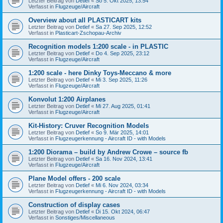
Letzter Beitrag von
Detlef
«
So 5. Okt 2025, 13:54
Verfasst in
Flugzeuge/Aircraft
Overview about all PLASTICART kits
Letzter Beitrag von
Detlef
«
Sa 27. Sep 2025, 12:52
Verfasst in
Plasticart-Zschopau-Archiv
Recognition models 1:200 scale - in PLASTIC
Letzter Beitrag von
Detlef
«
Do 4. Sep 2025, 23:12
Verfasst in
Flugzeuge/Aircraft
1:200 scale - here Dinky Toys-Meccano & more
Letzter Beitrag von
Detlef
«
Mi 3. Sep 2025, 11:26
Verfasst in
Flugzeuge/Aircraft
Konvolut 1:200 Airplanes
Letzter Beitrag von
Detlef
«
Mi 27. Aug 2025, 01:41
Verfasst in
Flugzeuge/Aircraft
Kit-History: Cruver Recognition Models
Letzter Beitrag von
Detlef
«
So 9. Mär 2025, 14:01
Verfasst in
Flugzeugerkennung - Aircraft ID - with Models
1:200 Diorama – build by Andrew Crowe – source fb
Letzter Beitrag von
Detlef
«
Sa 16. Nov 2024, 13:41
Verfasst in
Flugzeuge/Aircraft
Plane Model offers - 200 scale
Letzter Beitrag von
Detlef
«
Mi 6. Nov 2024, 03:34
Verfasst in
Flugzeugerkennung - Aircraft ID - with Models
Construction of display cases
Letzter Beitrag von
Detlef
«
Di 15. Okt 2024, 06:47
Verfasst in
Sonstiges/Miscellaneous