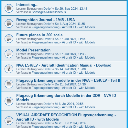
Interesting...
Letzter Beitrag von
Detlef
«
So 29. Sep 2024, 13:48
Verfasst in
Sonstiges/Miscellaneous
Recognition Journal - 1945 - USA
Letzter Beitrag von
Detlef
«
So 4. Aug 2024, 11:35
Verfasst in
Flugzeugerkennung - Aircraft ID - with Models
Future planes in 200 scale
Letzter Beitrag von
Detlef
«
Sa 27. Jul 2024, 11:44
Verfasst in
Flugzeugerkennung - Aircraft ID - with Models
Model Presentation
Letzter Beitrag von
Detlef
«
Sa 27. Jul 2024, 11:35
Verfasst in
Flugzeugerkennung - Aircraft ID - with Models
NVA LSK/LV - Aircraft Identification Manual - Dowload
Letzter Beitrag von
Detlef
«
So 14. Jul 2024, 15:08
Verfasst in
Flugzeugerkennung - Aircraft ID - with Models
Flugzeug Erkennungsmodelle in der NVA – LSK/LV - Teil II
Letzter Beitrag von
Detlef
«
Do 11. Jul 2024, 14:30
Verfasst in
Flugzeugerkennung - Aircraft ID - with Models
Flugzeug Erkennung durch Modelle in der DDR - NVA ID
Models
Letzter Beitrag von
Detlef
«
Mi 3. Jul 2024, 09:55
Verfasst in
Flugzeugerkennung - Aircraft ID - with Models
VISUAL AIRCRAFT RECOGNITION Flugzeugerkennung -
Aircraft ID - with Models
Letzter Beitrag von
Detlef
«
Mi 26. Jun 2024, 08:39
Verfasst in
Flugzeugerkennung - Aircraft ID - with Models