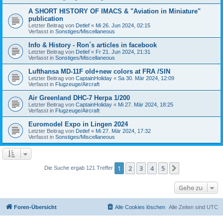
A SHORT HISTORY OF IMACS & "Aviation in Miniature"
publication
Letzter Beitrag von
Detlef
«
Mi 26. Jun 2024, 02:15
Verfasst in
Sonstiges/Miscellaneous
Info & History - Ron´s articles in facebook
Letzter Beitrag von
Detlef
«
Fr 21. Jun 2024, 21:31
Verfasst in
Sonstiges/Miscellaneous
Lufthansa MD-11F old+new colors at FRA /SIN
Letzter Beitrag von
CaptainHoliday
«
Sa 30. Mär 2024, 12:09
Verfasst in
Flugzeuge/Aircraft
Air Greenland DHC-7 Herpa 1/200
Letzter Beitrag von
CaptainHoliday
«
Mi 27. Mär 2024, 18:25
Verfasst in
Flugzeuge/Aircraft
Euromodel Expo in Lingen 2024
Letzter Beitrag von
Detlef
«
Mi 27. Mär 2024, 17:32
Verfasst in
Sonstiges/Miscellaneous
1
2
3
4
5
Nächste
Die Suche ergab 121 Treffer
Gehe zu
Foren-Übersicht
Alle Cookies löschen
Alle Zeiten sind
UTC