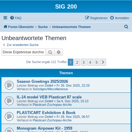
SIG 200
FAQ
Registrieren
Anmelden
S
Foren-Übersicht
Suche
Unbeantwortete Themen
u
Unbeantwortete Themen
c
Zur erweiterten Suche
h
Suche
Erweiterte Suche
e
1
2
3
4
5
Nächste
Die Suche ergab 121 Treffer
Themen
Season Greetings 2025/2026
Letzter Beitrag von
Detlef
«
Fr 26. Dez 2025, 22:29
Verfasst in
Sonstiges/Miscellaneous
IL-14 model VEB Plasticart 87 scale
Letzter Beitrag von
Detlef
«
Sa 6. Dez 2025, 15:13
Verfasst in
Plasticart-Zschopau-Archiv
PLASTICART Exhibition & Book
Letzter Beitrag von
Detlef
«
Fr 28. Nov 2025, 06:57
Verfasst in
Plasticart-Zschopau-Archiv
Monogram Airpower Kit - 1959