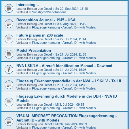
Interesting...
Letzter Beitrag von
Detlef
«
So 29. Sep 2024, 13:48
Verfasst in
Sonstiges/Miscellaneous
Recognition Journal - 1945 - USA
Letzter Beitrag von
Detlef
«
So 4. Aug 2024, 11:35
Verfasst in
Flugzeugerkennung - Aircraft ID - with Models
Future planes in 200 scale
Letzter Beitrag von
Detlef
«
Sa 27. Jul 2024, 11:44
Verfasst in
Flugzeugerkennung - Aircraft ID - with Models
Model Presentation
Letzter Beitrag von
Detlef
«
Sa 27. Jul 2024, 11:35
Verfasst in
Flugzeugerkennung - Aircraft ID - with Models
NVA LSK/LV - Aircraft Identification Manual - Dowload
Letzter Beitrag von
Detlef
«
So 14. Jul 2024, 15:08
Verfasst in
Flugzeugerkennung - Aircraft ID - with Models
Flugzeug Erkennungsmodelle in der NVA – LSK/LV - Teil II
Letzter Beitrag von
Detlef
«
Do 11. Jul 2024, 14:30
Verfasst in
Flugzeugerkennung - Aircraft ID - with Models
Flugzeug Erkennung durch Modelle in der DDR - NVA ID
Models
Letzter Beitrag von
Detlef
«
Mi 3. Jul 2024, 09:55
Verfasst in
Flugzeugerkennung - Aircraft ID - with Models
VISUAL AIRCRAFT RECOGNITION Flugzeugerkennung -
Aircraft ID - with Models
Letzter Beitrag von
Detlef
«
Mi 26. Jun 2024, 08:39
Verfasst in
Flugzeugerkennung - Aircraft ID - with Models