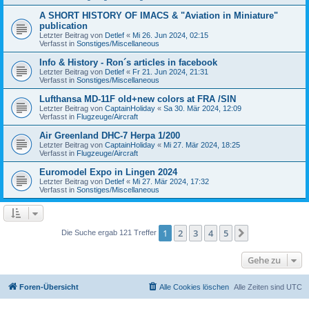
A SHORT HISTORY OF IMACS & "Aviation in Miniature"
publication
Letzter Beitrag von
Detlef
«
Mi 26. Jun 2024, 02:15
Verfasst in
Sonstiges/Miscellaneous
Info & History - Ron´s articles in facebook
Letzter Beitrag von
Detlef
«
Fr 21. Jun 2024, 21:31
Verfasst in
Sonstiges/Miscellaneous
Lufthansa MD-11F old+new colors at FRA /SIN
Letzter Beitrag von
CaptainHoliday
«
Sa 30. Mär 2024, 12:09
Verfasst in
Flugzeuge/Aircraft
Air Greenland DHC-7 Herpa 1/200
Letzter Beitrag von
CaptainHoliday
«
Mi 27. Mär 2024, 18:25
Verfasst in
Flugzeuge/Aircraft
Euromodel Expo in Lingen 2024
Letzter Beitrag von
Detlef
«
Mi 27. Mär 2024, 17:32
Verfasst in
Sonstiges/Miscellaneous
1
2
3
4
5
Nächste
Die Suche ergab 121 Treffer
Gehe zu
Foren-Übersicht
Alle Cookies löschen
Alle Zeiten sind
UTC