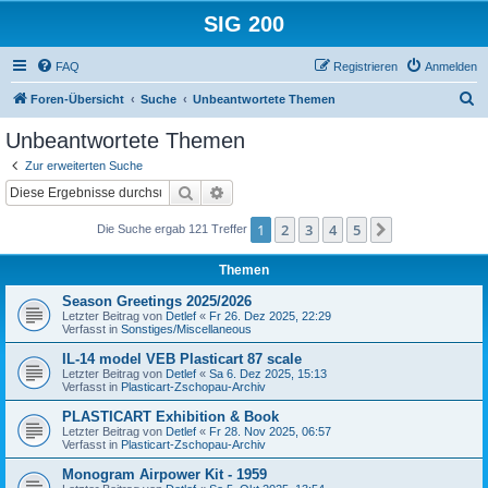
SIG 200
FAQ
Registrieren
Anmelden
S
Foren-Übersicht
Suche
Unbeantwortete Themen
u
Unbeantwortete Themen
c
Zur erweiterten Suche
h
Suche
Erweiterte Suche
e
1
2
3
4
5
Nächste
Die Suche ergab 121 Treffer
Themen
Season Greetings 2025/2026
Letzter Beitrag von
Detlef
«
Fr 26. Dez 2025, 22:29
Verfasst in
Sonstiges/Miscellaneous
IL-14 model VEB Plasticart 87 scale
Letzter Beitrag von
Detlef
«
Sa 6. Dez 2025, 15:13
Verfasst in
Plasticart-Zschopau-Archiv
PLASTICART Exhibition & Book
Letzter Beitrag von
Detlef
«
Fr 28. Nov 2025, 06:57
Verfasst in
Plasticart-Zschopau-Archiv
Monogram Airpower Kit - 1959