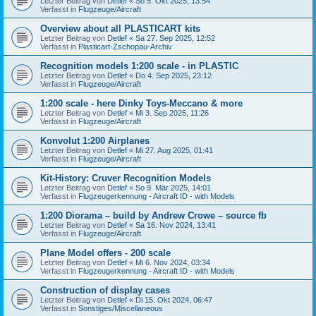
Letzter Beitrag von
Detlef
«
So 5. Okt 2025, 13:54
Verfasst in
Flugzeuge/Aircraft
Overview about all PLASTICART kits
Letzter Beitrag von
Detlef
«
Sa 27. Sep 2025, 12:52
Verfasst in
Plasticart-Zschopau-Archiv
Recognition models 1:200 scale - in PLASTIC
Letzter Beitrag von
Detlef
«
Do 4. Sep 2025, 23:12
Verfasst in
Flugzeuge/Aircraft
1:200 scale - here Dinky Toys-Meccano & more
Letzter Beitrag von
Detlef
«
Mi 3. Sep 2025, 11:26
Verfasst in
Flugzeuge/Aircraft
Konvolut 1:200 Airplanes
Letzter Beitrag von
Detlef
«
Mi 27. Aug 2025, 01:41
Verfasst in
Flugzeuge/Aircraft
Kit-History: Cruver Recognition Models
Letzter Beitrag von
Detlef
«
So 9. Mär 2025, 14:01
Verfasst in
Flugzeugerkennung - Aircraft ID - with Models
1:200 Diorama – build by Andrew Crowe – source fb
Letzter Beitrag von
Detlef
«
Sa 16. Nov 2024, 13:41
Verfasst in
Flugzeuge/Aircraft
Plane Model offers - 200 scale
Letzter Beitrag von
Detlef
«
Mi 6. Nov 2024, 03:34
Verfasst in
Flugzeugerkennung - Aircraft ID - with Models
Construction of display cases
Letzter Beitrag von
Detlef
«
Di 15. Okt 2024, 06:47
Verfasst in
Sonstiges/Miscellaneous