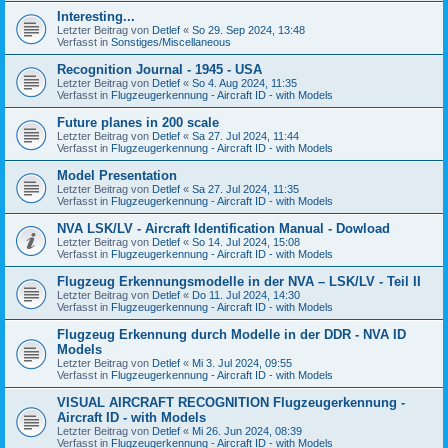
Interesting...
Letzter Beitrag von
Detlef
«
So 29. Sep 2024, 13:48
Verfasst in
Sonstiges/Miscellaneous
Recognition Journal - 1945 - USA
Letzter Beitrag von
Detlef
«
So 4. Aug 2024, 11:35
Verfasst in
Flugzeugerkennung - Aircraft ID - with Models
Future planes in 200 scale
Letzter Beitrag von
Detlef
«
Sa 27. Jul 2024, 11:44
Verfasst in
Flugzeugerkennung - Aircraft ID - with Models
Model Presentation
Letzter Beitrag von
Detlef
«
Sa 27. Jul 2024, 11:35
Verfasst in
Flugzeugerkennung - Aircraft ID - with Models
NVA LSK/LV - Aircraft Identification Manual - Dowload
Letzter Beitrag von
Detlef
«
So 14. Jul 2024, 15:08
Verfasst in
Flugzeugerkennung - Aircraft ID - with Models
Flugzeug Erkennungsmodelle in der NVA – LSK/LV - Teil II
Letzter Beitrag von
Detlef
«
Do 11. Jul 2024, 14:30
Verfasst in
Flugzeugerkennung - Aircraft ID - with Models
Flugzeug Erkennung durch Modelle in der DDR - NVA ID
Models
Letzter Beitrag von
Detlef
«
Mi 3. Jul 2024, 09:55
Verfasst in
Flugzeugerkennung - Aircraft ID - with Models
VISUAL AIRCRAFT RECOGNITION Flugzeugerkennung -
Aircraft ID - with Models
Letzter Beitrag von
Detlef
«
Mi 26. Jun 2024, 08:39
Verfasst in
Flugzeugerkennung - Aircraft ID - with Models