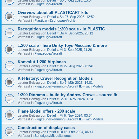
Letzter Beitrag von
Detlef
«
So 5. Okt 2025, 13:54
Verfasst in
Flugzeuge/Aircraft
Overview about all PLASTICART kits
Letzter Beitrag von
Detlef
«
Sa 27. Sep 2025, 12:52
Verfasst in
Plasticart-Zschopau-Archiv
Recognition models 1:200 scale - in PLASTIC
Letzter Beitrag von
Detlef
«
Do 4. Sep 2025, 23:12
Verfasst in
Flugzeuge/Aircraft
1:200 scale - here Dinky Toys-Meccano & more
Letzter Beitrag von
Detlef
«
Mi 3. Sep 2025, 11:26
Verfasst in
Flugzeuge/Aircraft
Konvolut 1:200 Airplanes
Letzter Beitrag von
Detlef
«
Mi 27. Aug 2025, 01:41
Verfasst in
Flugzeuge/Aircraft
Kit-History: Cruver Recognition Models
Letzter Beitrag von
Detlef
«
So 9. Mär 2025, 14:01
Verfasst in
Flugzeugerkennung - Aircraft ID - with Models
1:200 Diorama – build by Andrew Crowe – source fb
Letzter Beitrag von
Detlef
«
Sa 16. Nov 2024, 13:41
Verfasst in
Flugzeuge/Aircraft
Plane Model offers - 200 scale
Letzter Beitrag von
Detlef
«
Mi 6. Nov 2024, 03:34
Verfasst in
Flugzeugerkennung - Aircraft ID - with Models
Construction of display cases
Letzter Beitrag von
Detlef
«
Di 15. Okt 2024, 06:47
Verfasst in
Sonstiges/Miscellaneous