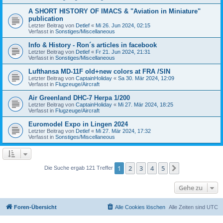
A SHORT HISTORY OF IMACS & "Aviation in Miniature"
publication
Letzter Beitrag von
Detlef
«
Mi 26. Jun 2024, 02:15
Verfasst in
Sonstiges/Miscellaneous
Info & History - Ron´s articles in facebook
Letzter Beitrag von
Detlef
«
Fr 21. Jun 2024, 21:31
Verfasst in
Sonstiges/Miscellaneous
Lufthansa MD-11F old+new colors at FRA /SIN
Letzter Beitrag von
CaptainHoliday
«
Sa 30. Mär 2024, 12:09
Verfasst in
Flugzeuge/Aircraft
Air Greenland DHC-7 Herpa 1/200
Letzter Beitrag von
CaptainHoliday
«
Mi 27. Mär 2024, 18:25
Verfasst in
Flugzeuge/Aircraft
Euromodel Expo in Lingen 2024
Letzter Beitrag von
Detlef
«
Mi 27. Mär 2024, 17:32
Verfasst in
Sonstiges/Miscellaneous
1
2
3
4
5
Nächste
Die Suche ergab 121 Treffer
Gehe zu
Foren-Übersicht
Alle Cookies löschen
Alle Zeiten sind
UTC