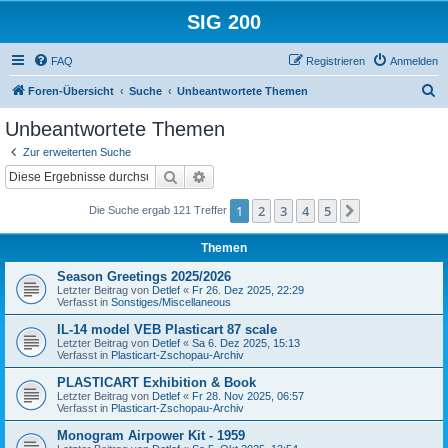
SIG 200
FAQ
Registrieren
Anmelden
S
Foren-Übersicht
Suche
Unbeantwortete Themen
u
Unbeantwortete Themen
c
Zur erweiterten Suche
h
Suche
Erweiterte Suche
e
1
2
3
4
5
Nächste
Die Suche ergab 121 Treffer
Themen
Season Greetings 2025/2026
Letzter Beitrag von
Detlef
«
Fr 26. Dez 2025, 22:29
Verfasst in
Sonstiges/Miscellaneous
IL-14 model VEB Plasticart 87 scale
Letzter Beitrag von
Detlef
«
Sa 6. Dez 2025, 15:13
Verfasst in
Plasticart-Zschopau-Archiv
PLASTICART Exhibition & Book
Letzter Beitrag von
Detlef
«
Fr 28. Nov 2025, 06:57
Verfasst in
Plasticart-Zschopau-Archiv
Monogram Airpower Kit - 1959