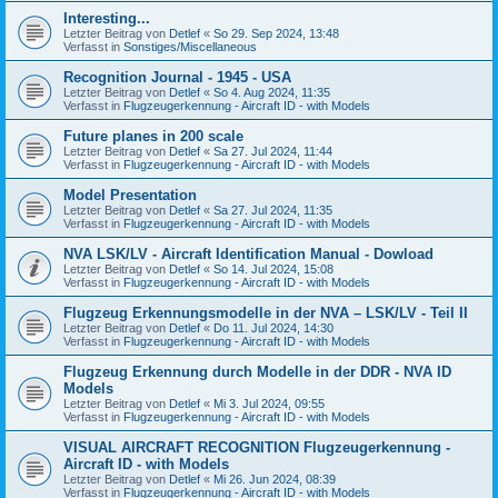
Interesting...
Letzter Beitrag von
Detlef
«
So 29. Sep 2024, 13:48
Verfasst in
Sonstiges/Miscellaneous
Recognition Journal - 1945 - USA
Letzter Beitrag von
Detlef
«
So 4. Aug 2024, 11:35
Verfasst in
Flugzeugerkennung - Aircraft ID - with Models
Future planes in 200 scale
Letzter Beitrag von
Detlef
«
Sa 27. Jul 2024, 11:44
Verfasst in
Flugzeugerkennung - Aircraft ID - with Models
Model Presentation
Letzter Beitrag von
Detlef
«
Sa 27. Jul 2024, 11:35
Verfasst in
Flugzeugerkennung - Aircraft ID - with Models
NVA LSK/LV - Aircraft Identification Manual - Dowload
Letzter Beitrag von
Detlef
«
So 14. Jul 2024, 15:08
Verfasst in
Flugzeugerkennung - Aircraft ID - with Models
Flugzeug Erkennungsmodelle in der NVA – LSK/LV - Teil II
Letzter Beitrag von
Detlef
«
Do 11. Jul 2024, 14:30
Verfasst in
Flugzeugerkennung - Aircraft ID - with Models
Flugzeug Erkennung durch Modelle in der DDR - NVA ID
Models
Letzter Beitrag von
Detlef
«
Mi 3. Jul 2024, 09:55
Verfasst in
Flugzeugerkennung - Aircraft ID - with Models
VISUAL AIRCRAFT RECOGNITION Flugzeugerkennung -
Aircraft ID - with Models
Letzter Beitrag von
Detlef
«
Mi 26. Jun 2024, 08:39
Verfasst in
Flugzeugerkennung - Aircraft ID - with Models