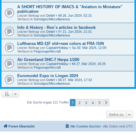
A SHORT HISTORY OF IMACS & "Aviation in Miniature"
publication
Letzter Beitrag von
Detlef
«
Mi 26. Jun 2024, 02:15
Verfasst in
Sonstiges/Miscellaneous
Info & History - Ron´s articles in facebook
Letzter Beitrag von
Detlef
«
Fr 21. Jun 2024, 21:31
Verfasst in
Sonstiges/Miscellaneous
Lufthansa MD-11F old+new colors at FRA /SIN
Letzter Beitrag von
CaptainHoliday
«
Sa 30. Mär 2024, 12:09
Verfasst in
Flugzeuge/Aircraft
Air Greenland DHC-7 Herpa 1/200
Letzter Beitrag von
CaptainHoliday
«
Mi 27. Mär 2024, 18:25
Verfasst in
Flugzeuge/Aircraft
Euromodel Expo in Lingen 2024
Letzter Beitrag von
Detlef
«
Mi 27. Mär 2024, 17:32
Verfasst in
Sonstiges/Miscellaneous
1
2
3
4
5
Nächste
Die Suche ergab 121 Treffer
Gehe zu
Foren-Übersicht
Alle Cookies löschen
Alle Zeiten sind
UTC