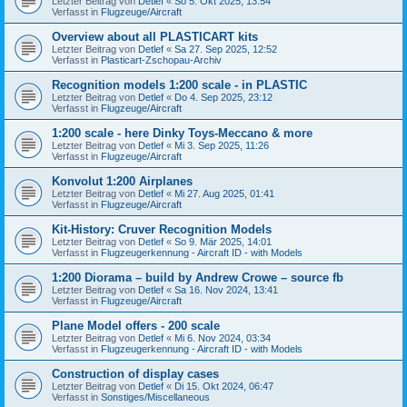
Letzter Beitrag von
Detlef
«
So 5. Okt 2025, 13:54
Verfasst in
Flugzeuge/Aircraft
Overview about all PLASTICART kits
Letzter Beitrag von
Detlef
«
Sa 27. Sep 2025, 12:52
Verfasst in
Plasticart-Zschopau-Archiv
Recognition models 1:200 scale - in PLASTIC
Letzter Beitrag von
Detlef
«
Do 4. Sep 2025, 23:12
Verfasst in
Flugzeuge/Aircraft
1:200 scale - here Dinky Toys-Meccano & more
Letzter Beitrag von
Detlef
«
Mi 3. Sep 2025, 11:26
Verfasst in
Flugzeuge/Aircraft
Konvolut 1:200 Airplanes
Letzter Beitrag von
Detlef
«
Mi 27. Aug 2025, 01:41
Verfasst in
Flugzeuge/Aircraft
Kit-History: Cruver Recognition Models
Letzter Beitrag von
Detlef
«
So 9. Mär 2025, 14:01
Verfasst in
Flugzeugerkennung - Aircraft ID - with Models
1:200 Diorama – build by Andrew Crowe – source fb
Letzter Beitrag von
Detlef
«
Sa 16. Nov 2024, 13:41
Verfasst in
Flugzeuge/Aircraft
Plane Model offers - 200 scale
Letzter Beitrag von
Detlef
«
Mi 6. Nov 2024, 03:34
Verfasst in
Flugzeugerkennung - Aircraft ID - with Models
Construction of display cases
Letzter Beitrag von
Detlef
«
Di 15. Okt 2024, 06:47
Verfasst in
Sonstiges/Miscellaneous