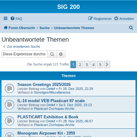
SIG 200
FAQ
Registrieren
Anmelden
S
Foren-Übersicht
Suche
Unbeantwortete Themen
u
Unbeantwortete Themen
c
Zur erweiterten Suche
h
Suche
Erweiterte Suche
e
1
2
3
4
5
Nächste
Die Suche ergab 121 Treffer
Themen
Season Greetings 2025/2026
Letzter Beitrag von
Detlef
«
Fr 26. Dez 2025, 22:29
Verfasst in
Sonstiges/Miscellaneous
IL-14 model VEB Plasticart 87 scale
Letzter Beitrag von
Detlef
«
Sa 6. Dez 2025, 15:13
Verfasst in
Plasticart-Zschopau-Archiv
PLASTICART Exhibition & Book
Letzter Beitrag von
Detlef
«
Fr 28. Nov 2025, 06:57
Verfasst in
Plasticart-Zschopau-Archiv
Monogram Airpower Kit - 1959