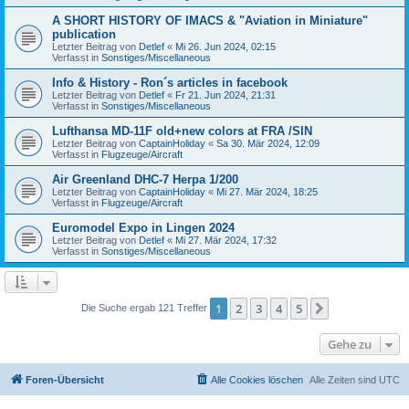
A SHORT HISTORY OF IMACS & "Aviation in Miniature"
publication
Letzter Beitrag von
Detlef
«
Mi 26. Jun 2024, 02:15
Verfasst in
Sonstiges/Miscellaneous
Info & History - Ron´s articles in facebook
Letzter Beitrag von
Detlef
«
Fr 21. Jun 2024, 21:31
Verfasst in
Sonstiges/Miscellaneous
Lufthansa MD-11F old+new colors at FRA /SIN
Letzter Beitrag von
CaptainHoliday
«
Sa 30. Mär 2024, 12:09
Verfasst in
Flugzeuge/Aircraft
Air Greenland DHC-7 Herpa 1/200
Letzter Beitrag von
CaptainHoliday
«
Mi 27. Mär 2024, 18:25
Verfasst in
Flugzeuge/Aircraft
Euromodel Expo in Lingen 2024
Letzter Beitrag von
Detlef
«
Mi 27. Mär 2024, 17:32
Verfasst in
Sonstiges/Miscellaneous
1
2
3
4
5
Nächste
Die Suche ergab 121 Treffer
Gehe zu
Foren-Übersicht
Alle Cookies löschen
Alle Zeiten sind
UTC