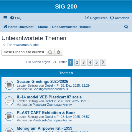
SIG 200
FAQ
Registrieren
Anmelden
S
Foren-Übersicht
Suche
Unbeantwortete Themen
u
Unbeantwortete Themen
c
Zur erweiterten Suche
h
Suche
Erweiterte Suche
e
1
2
3
4
5
Nächste
Die Suche ergab 121 Treffer
Themen
Season Greetings 2025/2026
Letzter Beitrag von
Detlef
«
Fr 26. Dez 2025, 22:29
Verfasst in
Sonstiges/Miscellaneous
IL-14 model VEB Plasticart 87 scale
Letzter Beitrag von
Detlef
«
Sa 6. Dez 2025, 15:13
Verfasst in
Plasticart-Zschopau-Archiv
PLASTICART Exhibition & Book
Letzter Beitrag von
Detlef
«
Fr 28. Nov 2025, 06:57
Verfasst in
Plasticart-Zschopau-Archiv
Monogram Airpower Kit - 1959