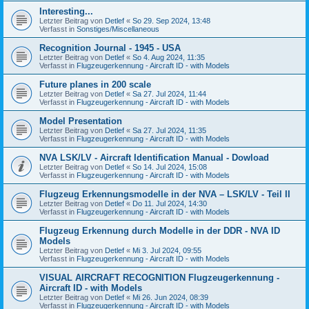
Interesting...
Letzter Beitrag von
Detlef
«
So 29. Sep 2024, 13:48
Verfasst in
Sonstiges/Miscellaneous
Recognition Journal - 1945 - USA
Letzter Beitrag von
Detlef
«
So 4. Aug 2024, 11:35
Verfasst in
Flugzeugerkennung - Aircraft ID - with Models
Future planes in 200 scale
Letzter Beitrag von
Detlef
«
Sa 27. Jul 2024, 11:44
Verfasst in
Flugzeugerkennung - Aircraft ID - with Models
Model Presentation
Letzter Beitrag von
Detlef
«
Sa 27. Jul 2024, 11:35
Verfasst in
Flugzeugerkennung - Aircraft ID - with Models
NVA LSK/LV - Aircraft Identification Manual - Dowload
Letzter Beitrag von
Detlef
«
So 14. Jul 2024, 15:08
Verfasst in
Flugzeugerkennung - Aircraft ID - with Models
Flugzeug Erkennungsmodelle in der NVA – LSK/LV - Teil II
Letzter Beitrag von
Detlef
«
Do 11. Jul 2024, 14:30
Verfasst in
Flugzeugerkennung - Aircraft ID - with Models
Flugzeug Erkennung durch Modelle in der DDR - NVA ID
Models
Letzter Beitrag von
Detlef
«
Mi 3. Jul 2024, 09:55
Verfasst in
Flugzeugerkennung - Aircraft ID - with Models
VISUAL AIRCRAFT RECOGNITION Flugzeugerkennung -
Aircraft ID - with Models
Letzter Beitrag von
Detlef
«
Mi 26. Jun 2024, 08:39
Verfasst in
Flugzeugerkennung - Aircraft ID - with Models