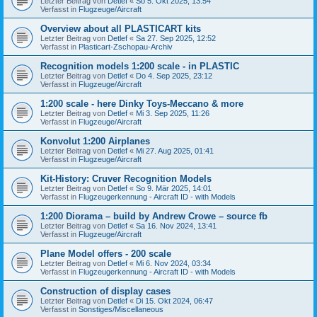
Letzter Beitrag von
Detlef
«
So 5. Okt 2025, 13:54
Verfasst in
Flugzeuge/Aircraft
Overview about all PLASTICART kits
Letzter Beitrag von
Detlef
«
Sa 27. Sep 2025, 12:52
Verfasst in
Plasticart-Zschopau-Archiv
Recognition models 1:200 scale - in PLASTIC
Letzter Beitrag von
Detlef
«
Do 4. Sep 2025, 23:12
Verfasst in
Flugzeuge/Aircraft
1:200 scale - here Dinky Toys-Meccano & more
Letzter Beitrag von
Detlef
«
Mi 3. Sep 2025, 11:26
Verfasst in
Flugzeuge/Aircraft
Konvolut 1:200 Airplanes
Letzter Beitrag von
Detlef
«
Mi 27. Aug 2025, 01:41
Verfasst in
Flugzeuge/Aircraft
Kit-History: Cruver Recognition Models
Letzter Beitrag von
Detlef
«
So 9. Mär 2025, 14:01
Verfasst in
Flugzeugerkennung - Aircraft ID - with Models
1:200 Diorama – build by Andrew Crowe – source fb
Letzter Beitrag von
Detlef
«
Sa 16. Nov 2024, 13:41
Verfasst in
Flugzeuge/Aircraft
Plane Model offers - 200 scale
Letzter Beitrag von
Detlef
«
Mi 6. Nov 2024, 03:34
Verfasst in
Flugzeugerkennung - Aircraft ID - with Models
Construction of display cases
Letzter Beitrag von
Detlef
«
Di 15. Okt 2024, 06:47
Verfasst in
Sonstiges/Miscellaneous