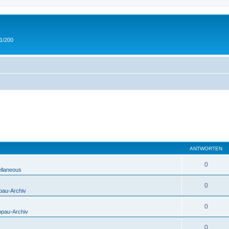
 1/200
ANTWORTEN
0
ellaneous
0
pau-Archiv
0
opau-Archiv
0