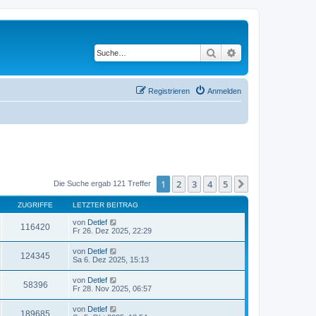
Suche
Erweiterte Suche
Registrieren
Anmelden
1
2
3
4
5
Nächste
Die Suche ergab 121 Treffer
ZUGRIFFE
LETZTER BEITRAG
von
Detlef
116420
Fr 26. Dez 2025, 22:29
von
Detlef
124345
Sa 6. Dez 2025, 15:13
von
Detlef
58396
Fr 28. Nov 2025, 06:57
von
Detlef
189685