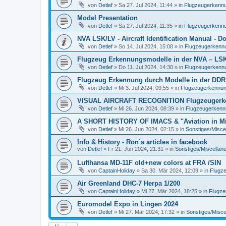
von
Detlef
»
Sa 27. Jul 2024, 11:44
» in
Flugzeugerkennun
Model Presentation
von
Detlef
»
Sa 27. Jul 2024, 11:35
» in
Flugzeugerkennun
NVA LSK/LV - Aircraft Identification Manual - 
von
Detlef
»
So 14. Jul 2024, 15:08
» in
Flugzeugerkennun
Flugzeug Erkennungsmodelle in der NVA – LSK/L
von
Detlef
»
Do 11. Jul 2024, 14:30
» in
Flugzeugerkennun
Flugzeug Erkennung durch Modelle in der DDR
von
Detlef
»
Mi 3. Jul 2024, 09:55
» in
Flugzeugerkennung 
VISUAL AIRCRAFT RECOGNITION Flugzeugerkenn
von
Detlef
»
Mi 26. Jun 2024, 08:39
» in
Flugzeugerkennun
A SHORT HISTORY OF IMACS & "Aviation in Min
von
Detlef
»
Mi 26. Jun 2024, 02:15
» in
Sonstiges/Misce
Info & History - Ron´s articles in facebook
von
Detlef
»
Fr 21. Jun 2024, 21:31
» in
Sonstiges/Miscellan
Lufthansa MD-11F old+new colors at FRA /SIN
von
CaptainHoliday
»
Sa 30. Mär 2024, 12:09
» in
Flugze
Air Greenland DHC-7 Herpa 1/200
von
CaptainHoliday
»
Mi 27. Mär 2024, 18:25
» in
Flugze
Euromodel Expo in Lingen 2024
von
Detlef
»
Mi 27. Mär 2024, 17:32
» in
Sonstiges/Misce