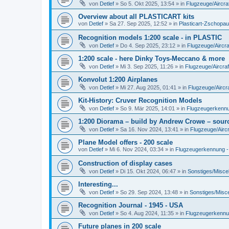
von
Detlef
»
So 5. Okt 2025, 13:54
» in
Flugzeuge/Aircra
Overview about all PLASTICART kits
von
Detlef
»
Sa 27. Sep 2025, 12:52
» in
Plasticart-Zschopau
Recognition models 1:200 scale - in PLASTIC
von
Detlef
»
Do 4. Sep 2025, 23:12
» in
Flugzeuge/Aircra
1:200 scale - here Dinky Toys-Meccano & more
von
Detlef
»
Mi 3. Sep 2025, 11:26
» in
Flugzeuge/Aircraf
Konvolut 1:200 Airplanes
von
Detlef
»
Mi 27. Aug 2025, 01:41
» in
Flugzeuge/Aircra
Kit-History: Cruver Recognition Models
von
Detlef
»
So 9. Mär 2025, 14:01
» in
Flugzeugerkennun
1:200 Diorama – build by Andrew Crowe – sourc
von
Detlef
»
Sa 16. Nov 2024, 13:41
» in
Flugzeuge/Aircr
Plane Model offers - 200 scale
von
Detlef
»
Mi 6. Nov 2024, 03:34
» in
Flugzeugerkennung - A
Construction of display cases
von
Detlef
»
Di 15. Okt 2024, 06:47
» in
Sonstiges/Misce
Interesting...
von
Detlef
»
So 29. Sep 2024, 13:48
» in
Sonstiges/Misc
Recognition Journal - 1945 - USA
von
Detlef
»
So 4. Aug 2024, 11:35
» in
Flugzeugerkennung
Future planes in 200 scale