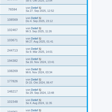
So 5. Okt 2025, 13:54
von
Detlef
76594
Sa 27. Sep 2025, 12:52
von
Detlef
108569
Do 4. Sep 2025, 23:12
von
Detlef
102467
Mi 3. Sep 2025, 11:26
von
Detlef
103671
Mi 27. Aug 2025, 01:41
von
Detlef
244713
So 9. Mär 2025, 14:01
von
Detlef
194382
Sa 16. Nov 2024, 13:41
von
Detlef
108269
Mi 6. Nov 2024, 03:34
von
Detlef
177826
Di 15. Okt 2024, 06:47
von
Detlef
146217
So 29. Sep 2024, 13:48
von
Detlef
101548
So 4. Aug 2024, 11:35
von
Detlef