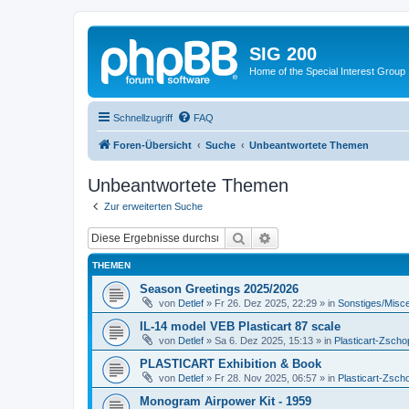
SIG 200
Home of the Special Interest Group
Schnellzugriff
FAQ
Foren-Übersicht
Suche
Unbeantwortete Themen
Unbeantwortete Themen
Zur erweiterten Suche
Suche
Erweiterte Suche
THEMEN
Season Greetings 2025/2026
von
Detlef
»
Fr 26. Dez 2025, 22:29
» in
Sonstiges/Misc
IL-14 model VEB Plasticart 87 scale
von
Detlef
»
Sa 6. Dez 2025, 15:13
» in
Plasticart-Zscho
PLASTICART Exhibition & Book
von
Detlef
»
Fr 28. Nov 2025, 06:57
» in
Plasticart-Zsch
Monogram Airpower Kit - 1959