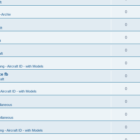
ft
0
-Archiv
0
ft
0
t
0
ft
0
g - Aircraft ID - with Models
e fb
0
aft
0
ircraft ID - with Models
0
llaneous
0
ellaneous
0
 - Aircraft ID - with Models