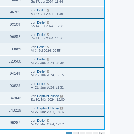
104061
Sa 27. Jul 2024, 11:44
von
Detlef
96705
Sa 27. Jul 2024, 11:35
von
Detlef
93109
So 14. Jul 2024, 15:08
von
Detlef
96852
Do 11. Jul 2024, 14:30
von
Detlef
109889
Mi 3. Jul 2024, 09:55
von
Detlef
120500
Mi 26. Jun 2024, 08:39
von
Detlef
94149
Mi 26. Jun 2024, 02:15
von
Detlef
93828
Fr 21. Jun 2024, 21:31
von
CaptainHoliday
147843
Sa 30. Mär 2024, 12:09
von
CaptainHoliday
143229
Mi 27. Mär 2024, 18:25
von
Detlef
96287
Mi 27. Mär 2024, 17:32