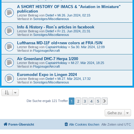
A SHORT HISTORY OF IMACS & "Aviation in Miniature"
publication
Letzter Beitrag von
Detlef
«
Mi 26. Jun 2024, 02:15
Verfasst in
Sonstiges/Miscellaneous
Info & History - Ron´s articles in facebook
Letzter Beitrag von
Detlef
«
Fr 21. Jun 2024, 21:31
Verfasst in
Sonstiges/Miscellaneous
Lufthansa MD-11F old+new colors at FRA /SIN
Letzter Beitrag von
CaptainHoliday
«
Sa 30. Mär 2024, 12:09
Verfasst in
Flugzeuge/Aircraft
Air Greenland DHC-7 Herpa 1/200
Letzter Beitrag von
CaptainHoliday
«
Mi 27. Mär 2024, 18:25
Verfasst in
Flugzeuge/Aircraft
Euromodel Expo in Lingen 2024
Letzter Beitrag von
Detlef
«
Mi 27. Mär 2024, 17:32
Verfasst in
Sonstiges/Miscellaneous
1
2
3
4
5
Nächste
Die Suche ergab 121 Treffer
Gehe zu
Foren-Übersicht
Alle Cookies löschen
Alle Zeiten sind
UTC