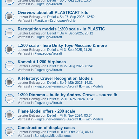
Letzter Beitrag von
Detlef
«
So 5. Okt 2025, 13:54
Verfasst in
Flugzeuge/Aircraft
Overview about all PLASTICART kits
Letzter Beitrag von
Detlef
«
Sa 27. Sep 2025, 12:52
Verfasst in
Plasticart-Zschopau-Archiv
Recognition models 1:200 scale - in PLASTIC
Letzter Beitrag von
Detlef
«
Do 4. Sep 2025, 23:12
Verfasst in
Flugzeuge/Aircraft
1:200 scale - here Dinky Toys-Meccano & more
Letzter Beitrag von
Detlef
«
Mi 3. Sep 2025, 11:26
Verfasst in
Flugzeuge/Aircraft
Konvolut 1:200 Airplanes
Letzter Beitrag von
Detlef
«
Mi 27. Aug 2025, 01:41
Verfasst in
Flugzeuge/Aircraft
Kit-History: Cruver Recognition Models
Letzter Beitrag von
Detlef
«
So 9. Mär 2025, 14:01
Verfasst in
Flugzeugerkennung - Aircraft ID - with Models
1:200 Diorama – build by Andrew Crowe – source fb
Letzter Beitrag von
Detlef
«
Sa 16. Nov 2024, 13:41
Verfasst in
Flugzeuge/Aircraft
Plane Model offers - 200 scale
Letzter Beitrag von
Detlef
«
Mi 6. Nov 2024, 03:34
Verfasst in
Flugzeugerkennung - Aircraft ID - with Models
Construction of display cases
Letzter Beitrag von
Detlef
«
Di 15. Okt 2024, 06:47
Verfasst in
Sonstiges/Miscellaneous