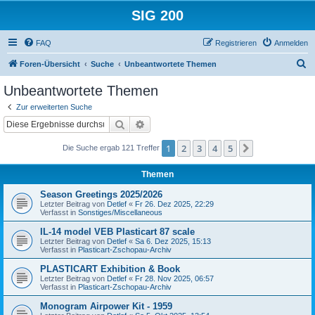
SIG 200
FAQ
Registrieren
Anmelden
S
Foren-Übersicht
Suche
Unbeantwortete Themen
u
Unbeantwortete Themen
c
Zur erweiterten Suche
h
Suche
Erweiterte Suche
e
1
2
3
4
5
Nächste
Die Suche ergab 121 Treffer
Themen
Season Greetings 2025/2026
Letzter Beitrag von
Detlef
«
Fr 26. Dez 2025, 22:29
Verfasst in
Sonstiges/Miscellaneous
IL-14 model VEB Plasticart 87 scale
Letzter Beitrag von
Detlef
«
Sa 6. Dez 2025, 15:13
Verfasst in
Plasticart-Zschopau-Archiv
PLASTICART Exhibition & Book
Letzter Beitrag von
Detlef
«
Fr 28. Nov 2025, 06:57
Verfasst in
Plasticart-Zschopau-Archiv
Monogram Airpower Kit - 1959