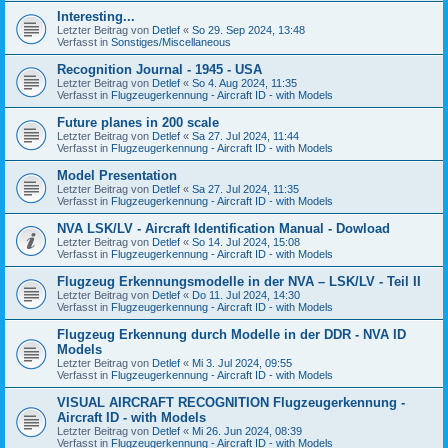
Interesting...
Letzter Beitrag von
Detlef
«
So 29. Sep 2024, 13:48
Verfasst in
Sonstiges/Miscellaneous
Recognition Journal - 1945 - USA
Letzter Beitrag von
Detlef
«
So 4. Aug 2024, 11:35
Verfasst in
Flugzeugerkennung - Aircraft ID - with Models
Future planes in 200 scale
Letzter Beitrag von
Detlef
«
Sa 27. Jul 2024, 11:44
Verfasst in
Flugzeugerkennung - Aircraft ID - with Models
Model Presentation
Letzter Beitrag von
Detlef
«
Sa 27. Jul 2024, 11:35
Verfasst in
Flugzeugerkennung - Aircraft ID - with Models
NVA LSK/LV - Aircraft Identification Manual - Dowload
Letzter Beitrag von
Detlef
«
So 14. Jul 2024, 15:08
Verfasst in
Flugzeugerkennung - Aircraft ID - with Models
Flugzeug Erkennungsmodelle in der NVA – LSK/LV - Teil II
Letzter Beitrag von
Detlef
«
Do 11. Jul 2024, 14:30
Verfasst in
Flugzeugerkennung - Aircraft ID - with Models
Flugzeug Erkennung durch Modelle in der DDR - NVA ID
Models
Letzter Beitrag von
Detlef
«
Mi 3. Jul 2024, 09:55
Verfasst in
Flugzeugerkennung - Aircraft ID - with Models
VISUAL AIRCRAFT RECOGNITION Flugzeugerkennung -
Aircraft ID - with Models
Letzter Beitrag von
Detlef
«
Mi 26. Jun 2024, 08:39
Verfasst in
Flugzeugerkennung - Aircraft ID - with Models