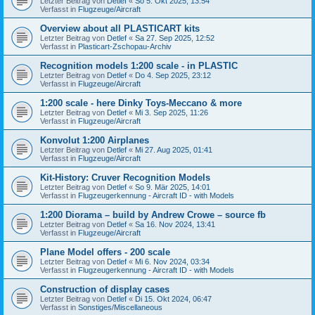
Letzter Beitrag von
Detlef
«
So 5. Okt 2025, 13:54
Verfasst in
Flugzeuge/Aircraft
Overview about all PLASTICART kits
Letzter Beitrag von
Detlef
«
Sa 27. Sep 2025, 12:52
Verfasst in
Plasticart-Zschopau-Archiv
Recognition models 1:200 scale - in PLASTIC
Letzter Beitrag von
Detlef
«
Do 4. Sep 2025, 23:12
Verfasst in
Flugzeuge/Aircraft
1:200 scale - here Dinky Toys-Meccano & more
Letzter Beitrag von
Detlef
«
Mi 3. Sep 2025, 11:26
Verfasst in
Flugzeuge/Aircraft
Konvolut 1:200 Airplanes
Letzter Beitrag von
Detlef
«
Mi 27. Aug 2025, 01:41
Verfasst in
Flugzeuge/Aircraft
Kit-History: Cruver Recognition Models
Letzter Beitrag von
Detlef
«
So 9. Mär 2025, 14:01
Verfasst in
Flugzeugerkennung - Aircraft ID - with Models
1:200 Diorama – build by Andrew Crowe – source fb
Letzter Beitrag von
Detlef
«
Sa 16. Nov 2024, 13:41
Verfasst in
Flugzeuge/Aircraft
Plane Model offers - 200 scale
Letzter Beitrag von
Detlef
«
Mi 6. Nov 2024, 03:34
Verfasst in
Flugzeugerkennung - Aircraft ID - with Models
Construction of display cases
Letzter Beitrag von
Detlef
«
Di 15. Okt 2024, 06:47
Verfasst in
Sonstiges/Miscellaneous