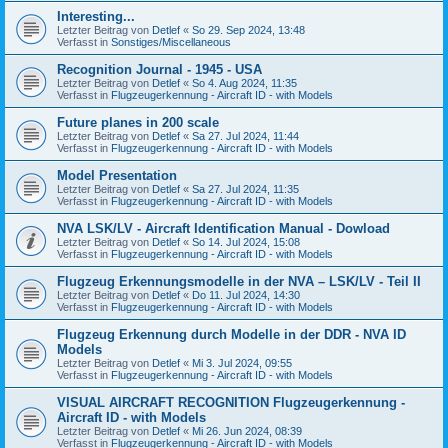
Interesting...
Letzter Beitrag von
Detlef
«
So 29. Sep 2024, 13:48
Verfasst in
Sonstiges/Miscellaneous
Recognition Journal - 1945 - USA
Letzter Beitrag von
Detlef
«
So 4. Aug 2024, 11:35
Verfasst in
Flugzeugerkennung - Aircraft ID - with Models
Future planes in 200 scale
Letzter Beitrag von
Detlef
«
Sa 27. Jul 2024, 11:44
Verfasst in
Flugzeugerkennung - Aircraft ID - with Models
Model Presentation
Letzter Beitrag von
Detlef
«
Sa 27. Jul 2024, 11:35
Verfasst in
Flugzeugerkennung - Aircraft ID - with Models
NVA LSK/LV - Aircraft Identification Manual - Dowload
Letzter Beitrag von
Detlef
«
So 14. Jul 2024, 15:08
Verfasst in
Flugzeugerkennung - Aircraft ID - with Models
Flugzeug Erkennungsmodelle in der NVA – LSK/LV - Teil II
Letzter Beitrag von
Detlef
«
Do 11. Jul 2024, 14:30
Verfasst in
Flugzeugerkennung - Aircraft ID - with Models
Flugzeug Erkennung durch Modelle in der DDR - NVA ID
Models
Letzter Beitrag von
Detlef
«
Mi 3. Jul 2024, 09:55
Verfasst in
Flugzeugerkennung - Aircraft ID - with Models
VISUAL AIRCRAFT RECOGNITION Flugzeugerkennung -
Aircraft ID - with Models
Letzter Beitrag von
Detlef
«
Mi 26. Jun 2024, 08:39
Verfasst in
Flugzeugerkennung - Aircraft ID - with Models