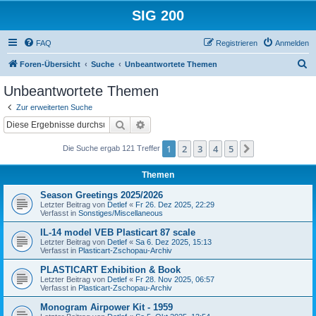
SIG 200
FAQ
Registrieren
Anmelden
S
Foren-Übersicht
Suche
Unbeantwortete Themen
u
Unbeantwortete Themen
c
Zur erweiterten Suche
h
Suche
Erweiterte Suche
e
1
2
3
4
5
Nächste
Die Suche ergab 121 Treffer
Themen
Season Greetings 2025/2026
Letzter Beitrag von
Detlef
«
Fr 26. Dez 2025, 22:29
Verfasst in
Sonstiges/Miscellaneous
IL-14 model VEB Plasticart 87 scale
Letzter Beitrag von
Detlef
«
Sa 6. Dez 2025, 15:13
Verfasst in
Plasticart-Zschopau-Archiv
PLASTICART Exhibition & Book
Letzter Beitrag von
Detlef
«
Fr 28. Nov 2025, 06:57
Verfasst in
Plasticart-Zschopau-Archiv
Monogram Airpower Kit - 1959