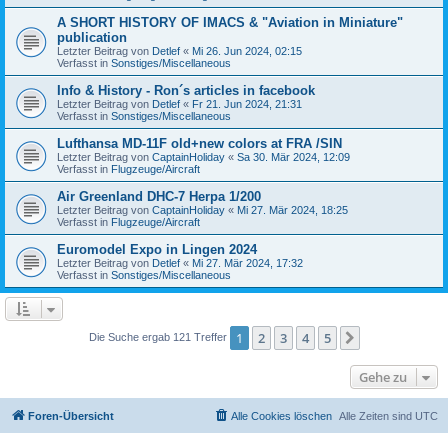
A SHORT HISTORY OF IMACS & "Aviation in Miniature"
publication
Letzter Beitrag von
Detlef
«
Mi 26. Jun 2024, 02:15
Verfasst in
Sonstiges/Miscellaneous
Info & History - Ron´s articles in facebook
Letzter Beitrag von
Detlef
«
Fr 21. Jun 2024, 21:31
Verfasst in
Sonstiges/Miscellaneous
Lufthansa MD-11F old+new colors at FRA /SIN
Letzter Beitrag von
CaptainHoliday
«
Sa 30. Mär 2024, 12:09
Verfasst in
Flugzeuge/Aircraft
Air Greenland DHC-7 Herpa 1/200
Letzter Beitrag von
CaptainHoliday
«
Mi 27. Mär 2024, 18:25
Verfasst in
Flugzeuge/Aircraft
Euromodel Expo in Lingen 2024
Letzter Beitrag von
Detlef
«
Mi 27. Mär 2024, 17:32
Verfasst in
Sonstiges/Miscellaneous
1
2
3
4
5
Nächste
Die Suche ergab 121 Treffer
Gehe zu
Foren-Übersicht
Alle Cookies löschen
Alle Zeiten sind
UTC