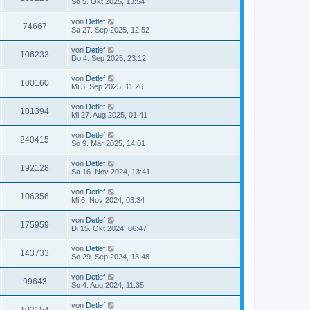
So 5. Okt 2025, 13:54
von
Detlef
74667
Sa 27. Sep 2025, 12:52
von
Detlef
106233
Do 4. Sep 2025, 23:12
von
Detlef
100160
Mi 3. Sep 2025, 11:26
von
Detlef
101394
Mi 27. Aug 2025, 01:41
von
Detlef
240415
So 9. Mär 2025, 14:01
von
Detlef
192128
Sa 16. Nov 2024, 13:41
von
Detlef
106356
Mi 6. Nov 2024, 03:34
von
Detlef
175959
Di 15. Okt 2024, 06:47
von
Detlef
143733
So 29. Sep 2024, 13:48
von
Detlef
99643
So 4. Aug 2024, 11:35
von
Detlef