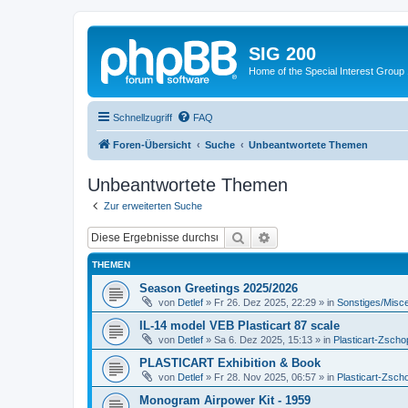
SIG 200
Home of the Special Interest Group
Schnellzugriff
FAQ
Foren-Übersicht
Suche
Unbeantwortete Themen
Unbeantwortete Themen
Zur erweiterten Suche
Suche
Erweiterte Suche
THEMEN
Season Greetings 2025/2026
von
Detlef
»
Fr 26. Dez 2025, 22:29
» in
Sonstiges/Misc
IL-14 model VEB Plasticart 87 scale
von
Detlef
»
Sa 6. Dez 2025, 15:13
» in
Plasticart-Zscho
PLASTICART Exhibition & Book
von
Detlef
»
Fr 28. Nov 2025, 06:57
» in
Plasticart-Zsch
Monogram Airpower Kit - 1959