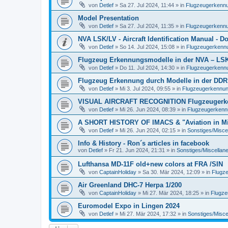
von
Detlef
»
Sa 27. Jul 2024, 11:44
» in
Flugzeugerkennun
Model Presentation
von
Detlef
»
Sa 27. Jul 2024, 11:35
» in
Flugzeugerkennun
NVA LSK/LV - Aircraft Identification Manual - 
von
Detlef
»
So 14. Jul 2024, 15:08
» in
Flugzeugerkennun
Flugzeug Erkennungsmodelle in der NVA – LSK/L
von
Detlef
»
Do 11. Jul 2024, 14:30
» in
Flugzeugerkennun
Flugzeug Erkennung durch Modelle in der DDR
von
Detlef
»
Mi 3. Jul 2024, 09:55
» in
Flugzeugerkennung 
VISUAL AIRCRAFT RECOGNITION Flugzeugerkenn
von
Detlef
»
Mi 26. Jun 2024, 08:39
» in
Flugzeugerkennun
A SHORT HISTORY OF IMACS & "Aviation in Min
von
Detlef
»
Mi 26. Jun 2024, 02:15
» in
Sonstiges/Misce
Info & History - Ron´s articles in facebook
von
Detlef
»
Fr 21. Jun 2024, 21:31
» in
Sonstiges/Miscellan
Lufthansa MD-11F old+new colors at FRA /SIN
von
CaptainHoliday
»
Sa 30. Mär 2024, 12:09
» in
Flugze
Air Greenland DHC-7 Herpa 1/200
von
CaptainHoliday
»
Mi 27. Mär 2024, 18:25
» in
Flugze
Euromodel Expo in Lingen 2024
von
Detlef
»
Mi 27. Mär 2024, 17:32
» in
Sonstiges/Misce