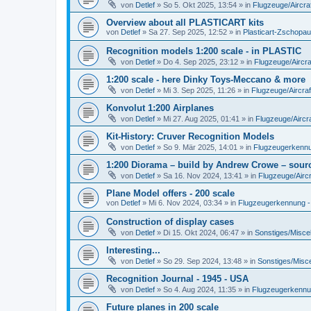
von
Detlef
»
So 5. Okt 2025, 13:54
» in
Flugzeuge/Aircra
Overview about all PLASTICART kits
von
Detlef
»
Sa 27. Sep 2025, 12:52
» in
Plasticart-Zschopau
Recognition models 1:200 scale - in PLASTIC
von
Detlef
»
Do 4. Sep 2025, 23:12
» in
Flugzeuge/Aircra
1:200 scale - here Dinky Toys-Meccano & more
von
Detlef
»
Mi 3. Sep 2025, 11:26
» in
Flugzeuge/Aircraf
Konvolut 1:200 Airplanes
von
Detlef
»
Mi 27. Aug 2025, 01:41
» in
Flugzeuge/Aircra
Kit-History: Cruver Recognition Models
von
Detlef
»
So 9. Mär 2025, 14:01
» in
Flugzeugerkennun
1:200 Diorama – build by Andrew Crowe – sourc
von
Detlef
»
Sa 16. Nov 2024, 13:41
» in
Flugzeuge/Aircr
Plane Model offers - 200 scale
von
Detlef
»
Mi 6. Nov 2024, 03:34
» in
Flugzeugerkennung - A
Construction of display cases
von
Detlef
»
Di 15. Okt 2024, 06:47
» in
Sonstiges/Misce
Interesting...
von
Detlef
»
So 29. Sep 2024, 13:48
» in
Sonstiges/Misc
Recognition Journal - 1945 - USA
von
Detlef
»
So 4. Aug 2024, 11:35
» in
Flugzeugerkennung
Future planes in 200 scale