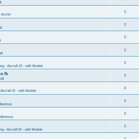
ft
0
-Archiv
0
ft
0
t
0
ft
0
g - Aircraft ID - with Models
e fb
0
aft
0
ircraft ID - with Models
0
llaneous
0
ellaneous
0
 - Aircraft ID - with Models