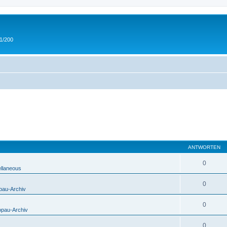
 1/200
ANTWORTEN
0
ellaneous
0
pau-Archiv
0
opau-Archiv
0