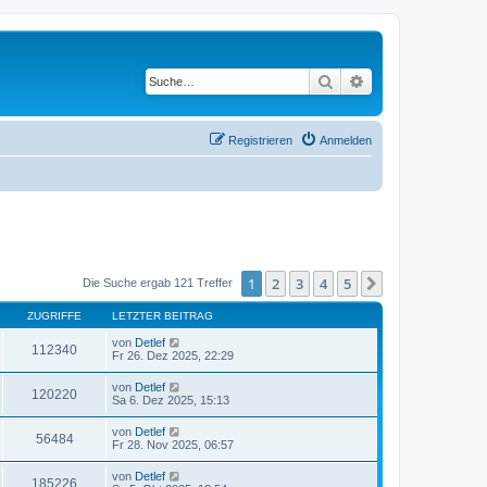
Suche
Erweiterte Suche
Registrieren
Anmelden
1
2
3
4
5
Nächste
Die Suche ergab 121 Treffer
ZUGRIFFE
LETZTER BEITRAG
von
Detlef
112340
Fr 26. Dez 2025, 22:29
von
Detlef
120220
Sa 6. Dez 2025, 15:13
von
Detlef
56484
Fr 28. Nov 2025, 06:57
von
Detlef
185226