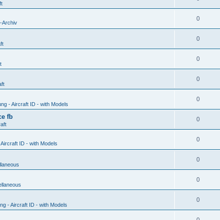
ft
0
-Archiv
0
ft
0
t
0
ft
0
g - Aircraft ID - with Models
e fb
0
aft
0
ircraft ID - with Models
0
llaneous
0
ellaneous
0
 - Aircraft ID - with Models