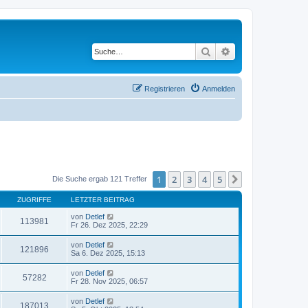
Suche
Erweiterte Suche
Registrieren
Anmelden
1
2
3
4
5
Nächste
Die Suche ergab 121 Treffer
ZUGRIFFE
LETZTER BEITRAG
von
Detlef
113981
Fr 26. Dez 2025, 22:29
von
Detlef
121896
Sa 6. Dez 2025, 15:13
von
Detlef
57282
Fr 28. Nov 2025, 06:57
von
Detlef
187013