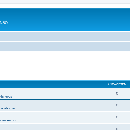
 1/200
ANTWORTEN
0
ellaneous
0
pau-Archiv
0
opau-Archiv
0