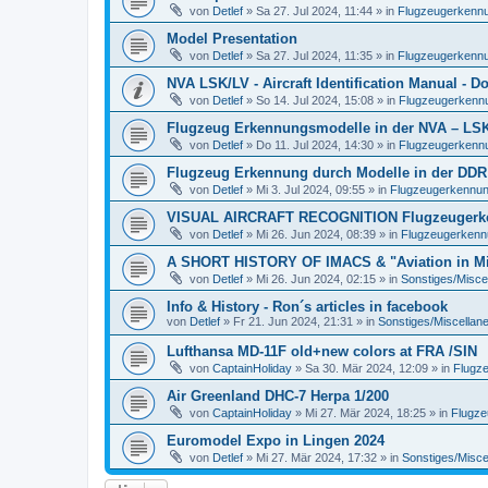
von
Detlef
»
Sa 27. Jul 2024, 11:44
» in
Flugzeugerkennun
Model Presentation
von
Detlef
»
Sa 27. Jul 2024, 11:35
» in
Flugzeugerkennun
NVA LSK/LV - Aircraft Identification Manual - 
von
Detlef
»
So 14. Jul 2024, 15:08
» in
Flugzeugerkennun
Flugzeug Erkennungsmodelle in der NVA – LSK/L
von
Detlef
»
Do 11. Jul 2024, 14:30
» in
Flugzeugerkennun
Flugzeug Erkennung durch Modelle in der DDR
von
Detlef
»
Mi 3. Jul 2024, 09:55
» in
Flugzeugerkennung 
VISUAL AIRCRAFT RECOGNITION Flugzeugerkenn
von
Detlef
»
Mi 26. Jun 2024, 08:39
» in
Flugzeugerkennun
A SHORT HISTORY OF IMACS & "Aviation in Min
von
Detlef
»
Mi 26. Jun 2024, 02:15
» in
Sonstiges/Misce
Info & History - Ron´s articles in facebook
von
Detlef
»
Fr 21. Jun 2024, 21:31
» in
Sonstiges/Miscellan
Lufthansa MD-11F old+new colors at FRA /SIN
von
CaptainHoliday
»
Sa 30. Mär 2024, 12:09
» in
Flugze
Air Greenland DHC-7 Herpa 1/200
von
CaptainHoliday
»
Mi 27. Mär 2024, 18:25
» in
Flugze
Euromodel Expo in Lingen 2024
von
Detlef
»
Mi 27. Mär 2024, 17:32
» in
Sonstiges/Misce