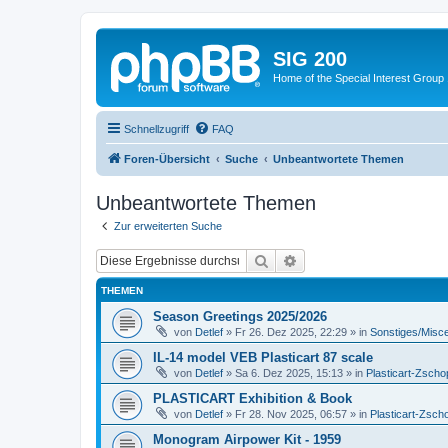
SIG 200
Home of the Special Interest Group
Schnellzugriff
FAQ
Foren-Übersicht
Suche
Unbeantwortete Themen
Unbeantwortete Themen
Zur erweiterten Suche
Suche
Erweiterte Suche
THEMEN
Season Greetings 2025/2026
von
Detlef
»
Fr 26. Dez 2025, 22:29
» in
Sonstiges/Misc
IL-14 model VEB Plasticart 87 scale
von
Detlef
»
Sa 6. Dez 2025, 15:13
» in
Plasticart-Zscho
PLASTICART Exhibition & Book
von
Detlef
»
Fr 28. Nov 2025, 06:57
» in
Plasticart-Zsch
Monogram Airpower Kit - 1959