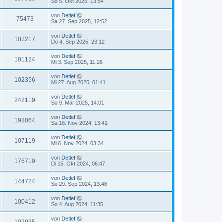
So 5. Okt 2025, 13:54
von
Detlef
75473
Sa 27. Sep 2025, 12:52
von
Detlef
107217
Do 4. Sep 2025, 23:12
von
Detlef
101124
Mi 3. Sep 2025, 11:26
von
Detlef
102356
Mi 27. Aug 2025, 01:41
von
Detlef
242119
So 9. Mär 2025, 14:01
von
Detlef
193064
Sa 16. Nov 2024, 13:41
von
Detlef
107119
Mi 6. Nov 2024, 03:34
von
Detlef
176719
Di 15. Okt 2024, 06:47
von
Detlef
144724
So 29. Sep 2024, 13:48
von
Detlef
100412
So 4. Aug 2024, 11:35
von
Detlef