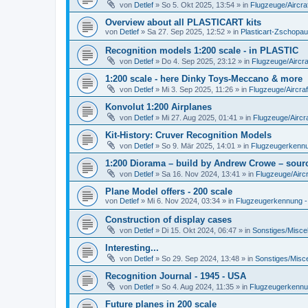
von
Detlef
»
So 5. Okt 2025, 13:54
» in
Flugzeuge/Aircra
Overview about all PLASTICART kits
von
Detlef
»
Sa 27. Sep 2025, 12:52
» in
Plasticart-Zschopau
Recognition models 1:200 scale - in PLASTIC
von
Detlef
»
Do 4. Sep 2025, 23:12
» in
Flugzeuge/Aircra
1:200 scale - here Dinky Toys-Meccano & more
von
Detlef
»
Mi 3. Sep 2025, 11:26
» in
Flugzeuge/Aircraf
Konvolut 1:200 Airplanes
von
Detlef
»
Mi 27. Aug 2025, 01:41
» in
Flugzeuge/Aircra
Kit-History: Cruver Recognition Models
von
Detlef
»
So 9. Mär 2025, 14:01
» in
Flugzeugerkennun
1:200 Diorama – build by Andrew Crowe – sourc
von
Detlef
»
Sa 16. Nov 2024, 13:41
» in
Flugzeuge/Aircr
Plane Model offers - 200 scale
von
Detlef
»
Mi 6. Nov 2024, 03:34
» in
Flugzeugerkennung - A
Construction of display cases
von
Detlef
»
Di 15. Okt 2024, 06:47
» in
Sonstiges/Misce
Interesting...
von
Detlef
»
So 29. Sep 2024, 13:48
» in
Sonstiges/Misc
Recognition Journal - 1945 - USA
von
Detlef
»
So 4. Aug 2024, 11:35
» in
Flugzeugerkennung
Future planes in 200 scale