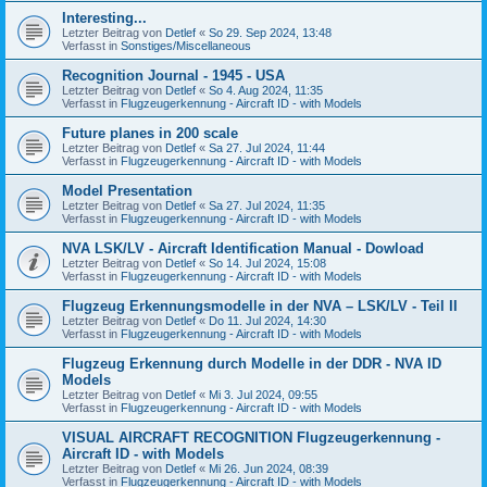
Interesting...
Letzter Beitrag von
Detlef
«
So 29. Sep 2024, 13:48
Verfasst in
Sonstiges/Miscellaneous
Recognition Journal - 1945 - USA
Letzter Beitrag von
Detlef
«
So 4. Aug 2024, 11:35
Verfasst in
Flugzeugerkennung - Aircraft ID - with Models
Future planes in 200 scale
Letzter Beitrag von
Detlef
«
Sa 27. Jul 2024, 11:44
Verfasst in
Flugzeugerkennung - Aircraft ID - with Models
Model Presentation
Letzter Beitrag von
Detlef
«
Sa 27. Jul 2024, 11:35
Verfasst in
Flugzeugerkennung - Aircraft ID - with Models
NVA LSK/LV - Aircraft Identification Manual - Dowload
Letzter Beitrag von
Detlef
«
So 14. Jul 2024, 15:08
Verfasst in
Flugzeugerkennung - Aircraft ID - with Models
Flugzeug Erkennungsmodelle in der NVA – LSK/LV - Teil II
Letzter Beitrag von
Detlef
«
Do 11. Jul 2024, 14:30
Verfasst in
Flugzeugerkennung - Aircraft ID - with Models
Flugzeug Erkennung durch Modelle in der DDR - NVA ID
Models
Letzter Beitrag von
Detlef
«
Mi 3. Jul 2024, 09:55
Verfasst in
Flugzeugerkennung - Aircraft ID - with Models
VISUAL AIRCRAFT RECOGNITION Flugzeugerkennung -
Aircraft ID - with Models
Letzter Beitrag von
Detlef
«
Mi 26. Jun 2024, 08:39
Verfasst in
Flugzeugerkennung - Aircraft ID - with Models