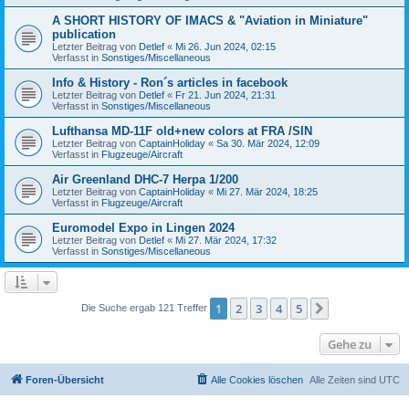
A SHORT HISTORY OF IMACS & "Aviation in Miniature"
publication
Letzter Beitrag von
Detlef
«
Mi 26. Jun 2024, 02:15
Verfasst in
Sonstiges/Miscellaneous
Info & History - Ron´s articles in facebook
Letzter Beitrag von
Detlef
«
Fr 21. Jun 2024, 21:31
Verfasst in
Sonstiges/Miscellaneous
Lufthansa MD-11F old+new colors at FRA /SIN
Letzter Beitrag von
CaptainHoliday
«
Sa 30. Mär 2024, 12:09
Verfasst in
Flugzeuge/Aircraft
Air Greenland DHC-7 Herpa 1/200
Letzter Beitrag von
CaptainHoliday
«
Mi 27. Mär 2024, 18:25
Verfasst in
Flugzeuge/Aircraft
Euromodel Expo in Lingen 2024
Letzter Beitrag von
Detlef
«
Mi 27. Mär 2024, 17:32
Verfasst in
Sonstiges/Miscellaneous
1
2
3
4
5
Nächste
Die Suche ergab 121 Treffer
Gehe zu
Foren-Übersicht
Alle Cookies löschen
Alle Zeiten sind
UTC