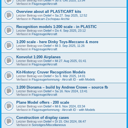
Letzter Beitrag von
Detlef
«
So 5. Okt 2025, 13:54
Verfasst in
Flugzeuge/Aircraft
Overview about all PLASTICART kits
Letzter Beitrag von
Detlef
«
Sa 27. Sep 2025, 12:52
Verfasst in
Plasticart-Zschopau-Archiv
Recognition models 1:200 scale - in PLASTIC
Letzter Beitrag von
Detlef
«
Do 4. Sep 2025, 23:12
Verfasst in
Flugzeuge/Aircraft
1:200 scale - here Dinky Toys-Meccano & more
Letzter Beitrag von
Detlef
«
Mi 3. Sep 2025, 11:26
Verfasst in
Flugzeuge/Aircraft
Konvolut 1:200 Airplanes
Letzter Beitrag von
Detlef
«
Mi 27. Aug 2025, 01:41
Verfasst in
Flugzeuge/Aircraft
Kit-History: Cruver Recognition Models
Letzter Beitrag von
Detlef
«
So 9. Mär 2025, 14:01
Verfasst in
Flugzeugerkennung - Aircraft ID - with Models
1:200 Diorama – build by Andrew Crowe – source fb
Letzter Beitrag von
Detlef
«
Sa 16. Nov 2024, 13:41
Verfasst in
Flugzeuge/Aircraft
Plane Model offers - 200 scale
Letzter Beitrag von
Detlef
«
Mi 6. Nov 2024, 03:34
Verfasst in
Flugzeugerkennung - Aircraft ID - with Models
Construction of display cases
Letzter Beitrag von
Detlef
«
Di 15. Okt 2024, 06:47
Verfasst in
Sonstiges/Miscellaneous