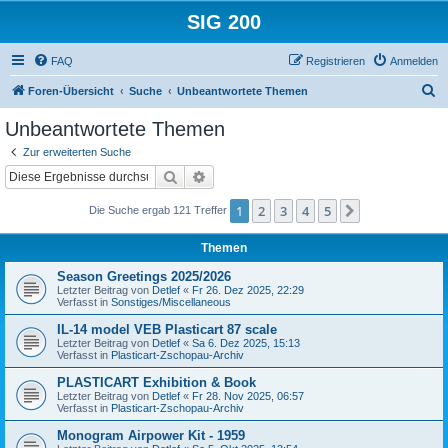
SIG 200
FAQ
Registrieren
Anmelden
S
Foren-Übersicht
Suche
Unbeantwortete Themen
u
Unbeantwortete Themen
c
Zur erweiterten Suche
h
Suche
Erweiterte Suche
e
1
2
3
4
5
Nächste
Die Suche ergab 121 Treffer
Themen
Season Greetings 2025/2026
Letzter Beitrag von
Detlef
«
Fr 26. Dez 2025, 22:29
Verfasst in
Sonstiges/Miscellaneous
IL-14 model VEB Plasticart 87 scale
Letzter Beitrag von
Detlef
«
Sa 6. Dez 2025, 15:13
Verfasst in
Plasticart-Zschopau-Archiv
PLASTICART Exhibition & Book
Letzter Beitrag von
Detlef
«
Fr 28. Nov 2025, 06:57
Verfasst in
Plasticart-Zschopau-Archiv
Monogram Airpower Kit - 1959