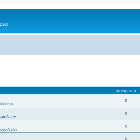
 1/200
ANTWORTEN
0
ellaneous
0
pau-Archiv
0
opau-Archiv
0