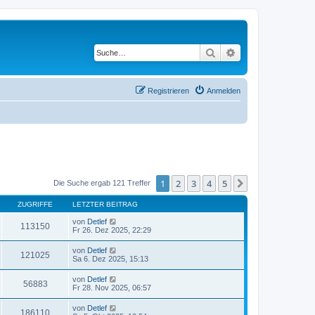
Suche
Erweiterte Suche
Registrieren
Anmelden
1
2
3
4
5
Nächste
Die Suche ergab 121 Treffer
ZUGRIFFE
LETZTER BEITRAG
von
Detlef
113150
Fr 26. Dez 2025, 22:29
von
Detlef
121025
Sa 6. Dez 2025, 15:13
von
Detlef
56883
Fr 28. Nov 2025, 06:57
von
Detlef
186110