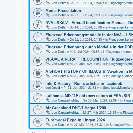
von
Detlef
»
Sa 27. Jul 2024, 11:44
» in
Flugzeugerkennun
Model Presentation
von
Detlef
»
Sa 27. Jul 2024, 11:35
» in
Flugzeugerkennun
NVA LSK/LV - Aircraft Identification Manual - 
von
Detlef
»
So 14. Jul 2024, 15:08
» in
Flugzeugerkennun
Flugzeug Erkennungsmodelle in der NVA – LSK/L
von
Detlef
»
Do 11. Jul 2024, 14:30
» in
Flugzeugerkennun
Flugzeug Erkennung durch Modelle in der DDR
von
Detlef
»
Mi 3. Jul 2024, 09:55
» in
Flugzeugerkennung 
VISUAL AIRCRAFT RECOGNITION Flugzeugerkenn
von
Detlef
»
Mi 26. Jun 2024, 08:39
» in
Flugzeugerkennun
A SHORT HISTORY OF IMACS & "Aviation in Min
von
Detlef
»
Mi 26. Jun 2024, 02:15
» in
Sonstiges/Misce
Info & History - Ron´s articles in facebook
von
Detlef
»
Fr 21. Jun 2024, 21:31
» in
Sonstiges/Miscellan
Lufthansa MD-11F old+new colors at FRA /SIN
von
CaptainHoliday
»
Sa 30. Mär 2024, 12:09
» in
Flugze
Air Greenland DHC-7 Herpa 1/200
von
CaptainHoliday
»
Mi 27. Mär 2024, 18:25
» in
Flugze
Euromodel Expo in Lingen 2024
von
Detlef
»
Mi 27. Mär 2024, 17:32
» in
Sonstiges/Misce