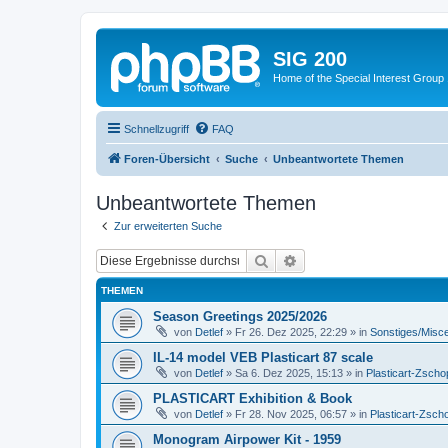
SIG 200
Home of the Special Interest Group
Schnellzugriff
FAQ
Foren-Übersicht
Suche
Unbeantwortete Themen
Unbeantwortete Themen
Zur erweiterten Suche
Suche
Erweiterte Suche
THEMEN
Season Greetings 2025/2026
von
Detlef
»
Fr 26. Dez 2025, 22:29
» in
Sonstiges/Misc
IL-14 model VEB Plasticart 87 scale
von
Detlef
»
Sa 6. Dez 2025, 15:13
» in
Plasticart-Zscho
PLASTICART Exhibition & Book
von
Detlef
»
Fr 28. Nov 2025, 06:57
» in
Plasticart-Zsch
Monogram Airpower Kit - 1959