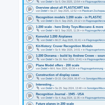
von
Detlef
»
So 5. Okt 2025, 13:54
» in
Flugzeuge/Aircra
Overview about all PLASTICART kits
von
Detlef
»
Sa 27. Sep 2025, 12:52
» in
Plasticart-Zschopau
Recognition models 1:200 scale - in PLASTIC
von
Detlef
»
Do 4. Sep 2025, 23:12
» in
Flugzeuge/Aircra
1:200 scale - here Dinky Toys-Meccano & more
von
Detlef
»
Mi 3. Sep 2025, 11:26
» in
Flugzeuge/Aircraf
Konvolut 1:200 Airplanes
von
Detlef
»
Mi 27. Aug 2025, 01:41
» in
Flugzeuge/Aircra
Kit-History: Cruver Recognition Models
von
Detlef
»
So 9. Mär 2025, 14:01
» in
Flugzeugerkennun
1:200 Diorama – build by Andrew Crowe – sourc
von
Detlef
»
Sa 16. Nov 2024, 13:41
» in
Flugzeuge/Aircr
Plane Model offers - 200 scale
von
Detlef
»
Mi 6. Nov 2024, 03:34
» in
Flugzeugerkennung - A
Construction of display cases
von
Detlef
»
Di 15. Okt 2024, 06:47
» in
Sonstiges/Misce
Interesting...
von
Detlef
»
So 29. Sep 2024, 13:48
» in
Sonstiges/Misc
Recognition Journal - 1945 - USA
von
Detlef
»
So 4. Aug 2024, 11:35
» in
Flugzeugerkennung
Future planes in 200 scale