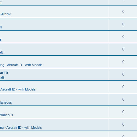
ft
0
-Archiv
0
ft
0
t
0
ft
0
g - Aircraft ID - with Models
e fb
0
aft
0
ircraft ID - with Models
0
llaneous
0
ellaneous
0
 - Aircraft ID - with Models