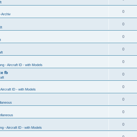
ft
0
-Archiv
0
ft
0
t
0
ft
0
g - Aircraft ID - with Models
e fb
0
aft
0
ircraft ID - with Models
0
llaneous
0
ellaneous
0
 - Aircraft ID - with Models