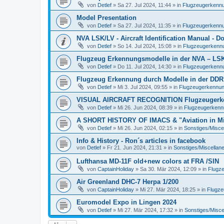
von
Detlef
»
Sa 27. Jul 2024, 11:44
» in
Flugzeugerkennun
Model Presentation
von
Detlef
»
Sa 27. Jul 2024, 11:35
» in
Flugzeugerkennun
NVA LSK/LV - Aircraft Identification Manual - 
von
Detlef
»
So 14. Jul 2024, 15:08
» in
Flugzeugerkennun
Flugzeug Erkennungsmodelle in der NVA – LSK/L
von
Detlef
»
Do 11. Jul 2024, 14:30
» in
Flugzeugerkennun
Flugzeug Erkennung durch Modelle in der DDR
von
Detlef
»
Mi 3. Jul 2024, 09:55
» in
Flugzeugerkennung 
VISUAL AIRCRAFT RECOGNITION Flugzeugerkenn
von
Detlef
»
Mi 26. Jun 2024, 08:39
» in
Flugzeugerkennun
A SHORT HISTORY OF IMACS & "Aviation in Min
von
Detlef
»
Mi 26. Jun 2024, 02:15
» in
Sonstiges/Misce
Info & History - Ron´s articles in facebook
von
Detlef
»
Fr 21. Jun 2024, 21:31
» in
Sonstiges/Miscellan
Lufthansa MD-11F old+new colors at FRA /SIN
von
CaptainHoliday
»
Sa 30. Mär 2024, 12:09
» in
Flugze
Air Greenland DHC-7 Herpa 1/200
von
CaptainHoliday
»
Mi 27. Mär 2024, 18:25
» in
Flugze
Euromodel Expo in Lingen 2024
von
Detlef
»
Mi 27. Mär 2024, 17:32
» in
Sonstiges/Misce