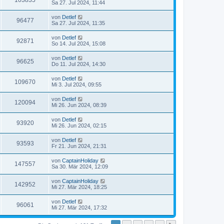
103835
Sa 27. Jul 2024, 11:44
von
Detlef
96477
Sa 27. Jul 2024, 11:35
von
Detlef
92871
So 14. Jul 2024, 15:08
von
Detlef
96625
Do 11. Jul 2024, 14:30
von
Detlef
109670
Mi 3. Jul 2024, 09:55
von
Detlef
120094
Mi 26. Jun 2024, 08:39
von
Detlef
93920
Mi 26. Jun 2024, 02:15
von
Detlef
93593
Fr 21. Jun 2024, 21:31
von
CaptainHoliday
147557
Sa 30. Mär 2024, 12:09
von
CaptainHoliday
142952
Mi 27. Mär 2024, 18:25
von
Detlef
96061
Mi 27. Mär 2024, 17:32