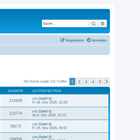
Suche
Erweiterte Suche
Registrieren
Anmelden
1
2
3
4
5
Nächste
Die Suche ergab 121 Treffer
ZUGRIFFE
LETZTER BEITRAG
von
Detlef
115839
Fr 26. Dez 2025, 22:29
von
Detlef
123774
Sa 6. Dez 2025, 15:13
von
Detlef
58172
Fr 28. Nov 2025, 06:57
von
Detlef
189056