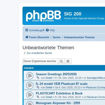
SIG 200
Home of the Special Interest Group
Schnellzugriff
FAQ
Foren-Übersicht
Suche
Unbeantwortete Themen
Unbeantwortete Themen
Zur erweiterten Suche
Suche
Erweiterte Suche
THEMEN
Season Greetings 2025/2026
von
Detlef
»
Fr 26. Dez 2025, 22:29
» in
Sonstiges/Misc
IL-14 model VEB Plasticart 87 scale
von
Detlef
»
Sa 6. Dez 2025, 15:13
» in
Plasticart-Zscho
PLASTICART Exhibition & Book
von
Detlef
»
Fr 28. Nov 2025, 06:57
» in
Plasticart-Zsch
Monogram Airpower Kit - 1959