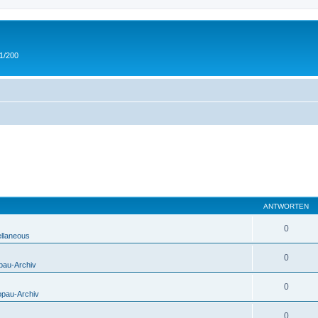
 1/200
ANTWORTEN
0
ellaneous
0
pau-Archiv
0
opau-Archiv
0