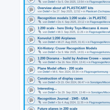
von
Detlef
»
So 5. Okt 2025, 13:54
» in
Flugzeuge/Aircra
Overview about all PLASTICART kits
von
Detlef
»
Sa 27. Sep 2025, 12:52
» in
Plasticart-Zschopau
Recognition models 1:200 scale - in PLASTIC
von
Detlef
»
Do 4. Sep 2025, 23:12
» in
Flugzeuge/Aircra
1:200 scale - here Dinky Toys-Meccano & more
von
Detlef
»
Mi 3. Sep 2025, 11:26
» in
Flugzeuge/Aircraf
Konvolut 1:200 Airplanes
von
Detlef
»
Mi 27. Aug 2025, 01:41
» in
Flugzeuge/Aircra
Kit-History: Cruver Recognition Models
von
Detlef
»
So 9. Mär 2025, 14:01
» in
Flugzeugerkennun
1:200 Diorama – build by Andrew Crowe – sourc
von
Detlef
»
Sa 16. Nov 2024, 13:41
» in
Flugzeuge/Aircr
Plane Model offers - 200 scale
von
Detlef
»
Mi 6. Nov 2024, 03:34
» in
Flugzeugerkennung - A
Construction of display cases
von
Detlef
»
Di 15. Okt 2024, 06:47
» in
Sonstiges/Misce
Interesting...
von
Detlef
»
So 29. Sep 2024, 13:48
» in
Sonstiges/Misc
Recognition Journal - 1945 - USA
von
Detlef
»
So 4. Aug 2024, 11:35
» in
Flugzeugerkennung
Future planes in 200 scale