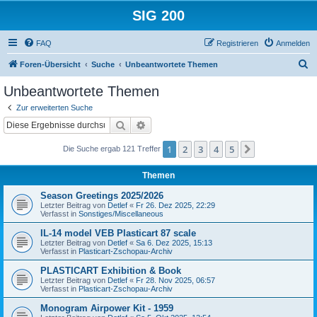
SIG 200
FAQ
Registrieren
Anmelden
S
Foren-Übersicht
Suche
Unbeantwortete Themen
u
Unbeantwortete Themen
c
Zur erweiterten Suche
h
Suche
Erweiterte Suche
e
1
2
3
4
5
Nächste
Die Suche ergab 121 Treffer
Themen
Season Greetings 2025/2026
Letzter Beitrag von
Detlef
«
Fr 26. Dez 2025, 22:29
Verfasst in
Sonstiges/Miscellaneous
IL-14 model VEB Plasticart 87 scale
Letzter Beitrag von
Detlef
«
Sa 6. Dez 2025, 15:13
Verfasst in
Plasticart-Zschopau-Archiv
PLASTICART Exhibition & Book
Letzter Beitrag von
Detlef
«
Fr 28. Nov 2025, 06:57
Verfasst in
Plasticart-Zschopau-Archiv
Monogram Airpower Kit - 1959