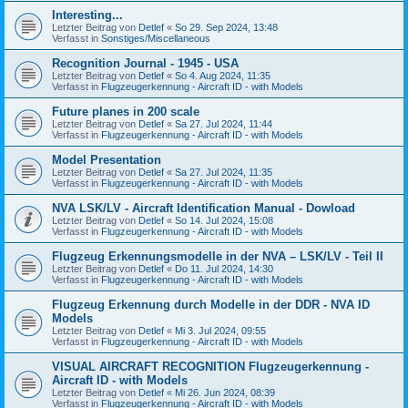
Interesting...
Letzter Beitrag von
Detlef
«
So 29. Sep 2024, 13:48
Verfasst in
Sonstiges/Miscellaneous
Recognition Journal - 1945 - USA
Letzter Beitrag von
Detlef
«
So 4. Aug 2024, 11:35
Verfasst in
Flugzeugerkennung - Aircraft ID - with Models
Future planes in 200 scale
Letzter Beitrag von
Detlef
«
Sa 27. Jul 2024, 11:44
Verfasst in
Flugzeugerkennung - Aircraft ID - with Models
Model Presentation
Letzter Beitrag von
Detlef
«
Sa 27. Jul 2024, 11:35
Verfasst in
Flugzeugerkennung - Aircraft ID - with Models
NVA LSK/LV - Aircraft Identification Manual - Dowload
Letzter Beitrag von
Detlef
«
So 14. Jul 2024, 15:08
Verfasst in
Flugzeugerkennung - Aircraft ID - with Models
Flugzeug Erkennungsmodelle in der NVA – LSK/LV - Teil II
Letzter Beitrag von
Detlef
«
Do 11. Jul 2024, 14:30
Verfasst in
Flugzeugerkennung - Aircraft ID - with Models
Flugzeug Erkennung durch Modelle in der DDR - NVA ID
Models
Letzter Beitrag von
Detlef
«
Mi 3. Jul 2024, 09:55
Verfasst in
Flugzeugerkennung - Aircraft ID - with Models
VISUAL AIRCRAFT RECOGNITION Flugzeugerkennung -
Aircraft ID - with Models
Letzter Beitrag von
Detlef
«
Mi 26. Jun 2024, 08:39
Verfasst in
Flugzeugerkennung - Aircraft ID - with Models