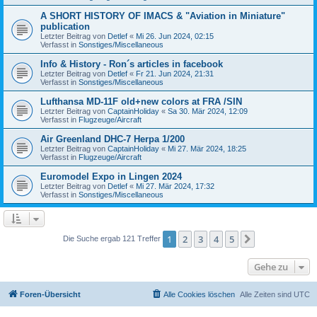
A SHORT HISTORY OF IMACS & "Aviation in Miniature"
publication
Letzter Beitrag von
Detlef
«
Mi 26. Jun 2024, 02:15
Verfasst in
Sonstiges/Miscellaneous
Info & History - Ron´s articles in facebook
Letzter Beitrag von
Detlef
«
Fr 21. Jun 2024, 21:31
Verfasst in
Sonstiges/Miscellaneous
Lufthansa MD-11F old+new colors at FRA /SIN
Letzter Beitrag von
CaptainHoliday
«
Sa 30. Mär 2024, 12:09
Verfasst in
Flugzeuge/Aircraft
Air Greenland DHC-7 Herpa 1/200
Letzter Beitrag von
CaptainHoliday
«
Mi 27. Mär 2024, 18:25
Verfasst in
Flugzeuge/Aircraft
Euromodel Expo in Lingen 2024
Letzter Beitrag von
Detlef
«
Mi 27. Mär 2024, 17:32
Verfasst in
Sonstiges/Miscellaneous
1
2
3
4
5
Nächste
Die Suche ergab 121 Treffer
Gehe zu
Foren-Übersicht
Alle Cookies löschen
Alle Zeiten sind
UTC