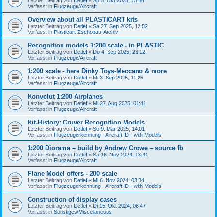
Letzter Beitrag von
Detlef
«
So 5. Okt 2025, 13:54
Verfasst in
Flugzeuge/Aircraft
Overview about all PLASTICART kits
Letzter Beitrag von
Detlef
«
Sa 27. Sep 2025, 12:52
Verfasst in
Plasticart-Zschopau-Archiv
Recognition models 1:200 scale - in PLASTIC
Letzter Beitrag von
Detlef
«
Do 4. Sep 2025, 23:12
Verfasst in
Flugzeuge/Aircraft
1:200 scale - here Dinky Toys-Meccano & more
Letzter Beitrag von
Detlef
«
Mi 3. Sep 2025, 11:26
Verfasst in
Flugzeuge/Aircraft
Konvolut 1:200 Airplanes
Letzter Beitrag von
Detlef
«
Mi 27. Aug 2025, 01:41
Verfasst in
Flugzeuge/Aircraft
Kit-History: Cruver Recognition Models
Letzter Beitrag von
Detlef
«
So 9. Mär 2025, 14:01
Verfasst in
Flugzeugerkennung - Aircraft ID - with Models
1:200 Diorama – build by Andrew Crowe – source fb
Letzter Beitrag von
Detlef
«
Sa 16. Nov 2024, 13:41
Verfasst in
Flugzeuge/Aircraft
Plane Model offers - 200 scale
Letzter Beitrag von
Detlef
«
Mi 6. Nov 2024, 03:34
Verfasst in
Flugzeugerkennung - Aircraft ID - with Models
Construction of display cases
Letzter Beitrag von
Detlef
«
Di 15. Okt 2024, 06:47
Verfasst in
Sonstiges/Miscellaneous