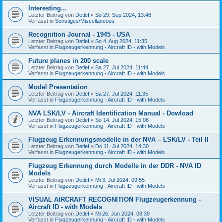
Interesting...
Letzter Beitrag von
Detlef
«
So 29. Sep 2024, 13:48
Verfasst in
Sonstiges/Miscellaneous
Recognition Journal - 1945 - USA
Letzter Beitrag von
Detlef
«
So 4. Aug 2024, 11:35
Verfasst in
Flugzeugerkennung - Aircraft ID - with Models
Future planes in 200 scale
Letzter Beitrag von
Detlef
«
Sa 27. Jul 2024, 11:44
Verfasst in
Flugzeugerkennung - Aircraft ID - with Models
Model Presentation
Letzter Beitrag von
Detlef
«
Sa 27. Jul 2024, 11:35
Verfasst in
Flugzeugerkennung - Aircraft ID - with Models
NVA LSK/LV - Aircraft Identification Manual - Dowload
Letzter Beitrag von
Detlef
«
So 14. Jul 2024, 15:08
Verfasst in
Flugzeugerkennung - Aircraft ID - with Models
Flugzeug Erkennungsmodelle in der NVA – LSK/LV - Teil II
Letzter Beitrag von
Detlef
«
Do 11. Jul 2024, 14:30
Verfasst in
Flugzeugerkennung - Aircraft ID - with Models
Flugzeug Erkennung durch Modelle in der DDR - NVA ID
Models
Letzter Beitrag von
Detlef
«
Mi 3. Jul 2024, 09:55
Verfasst in
Flugzeugerkennung - Aircraft ID - with Models
VISUAL AIRCRAFT RECOGNITION Flugzeugerkennung -
Aircraft ID - with Models
Letzter Beitrag von
Detlef
«
Mi 26. Jun 2024, 08:39
Verfasst in
Flugzeugerkennung - Aircraft ID - with Models