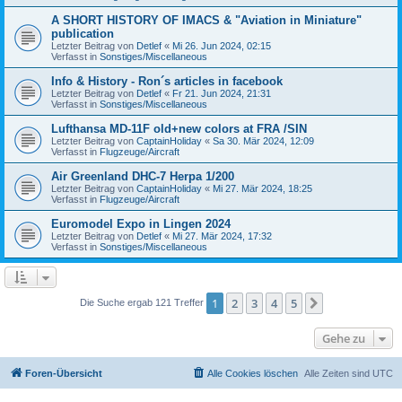
A SHORT HISTORY OF IMACS & "Aviation in Miniature"
publication
Letzter Beitrag von
Detlef
«
Mi 26. Jun 2024, 02:15
Verfasst in
Sonstiges/Miscellaneous
Info & History - Ron´s articles in facebook
Letzter Beitrag von
Detlef
«
Fr 21. Jun 2024, 21:31
Verfasst in
Sonstiges/Miscellaneous
Lufthansa MD-11F old+new colors at FRA /SIN
Letzter Beitrag von
CaptainHoliday
«
Sa 30. Mär 2024, 12:09
Verfasst in
Flugzeuge/Aircraft
Air Greenland DHC-7 Herpa 1/200
Letzter Beitrag von
CaptainHoliday
«
Mi 27. Mär 2024, 18:25
Verfasst in
Flugzeuge/Aircraft
Euromodel Expo in Lingen 2024
Letzter Beitrag von
Detlef
«
Mi 27. Mär 2024, 17:32
Verfasst in
Sonstiges/Miscellaneous
1
2
3
4
5
Nächste
Die Suche ergab 121 Treffer
Gehe zu
Foren-Übersicht
Alle Cookies löschen
Alle Zeiten sind
UTC