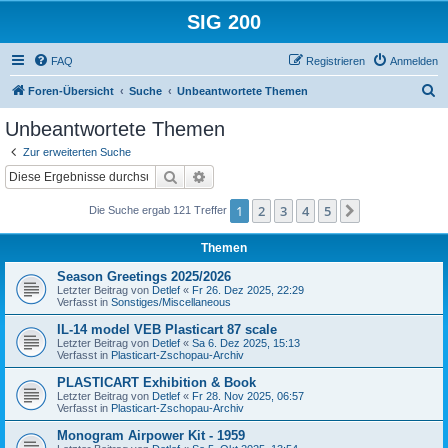
SIG 200
FAQ
Registrieren
Anmelden
S
Foren-Übersicht
Suche
Unbeantwortete Themen
u
Unbeantwortete Themen
c
Zur erweiterten Suche
h
Suche
Erweiterte Suche
e
1
2
3
4
5
Nächste
Die Suche ergab 121 Treffer
Themen
Season Greetings 2025/2026
Letzter Beitrag von
Detlef
«
Fr 26. Dez 2025, 22:29
Verfasst in
Sonstiges/Miscellaneous
IL-14 model VEB Plasticart 87 scale
Letzter Beitrag von
Detlef
«
Sa 6. Dez 2025, 15:13
Verfasst in
Plasticart-Zschopau-Archiv
PLASTICART Exhibition & Book
Letzter Beitrag von
Detlef
«
Fr 28. Nov 2025, 06:57
Verfasst in
Plasticart-Zschopau-Archiv
Monogram Airpower Kit - 1959