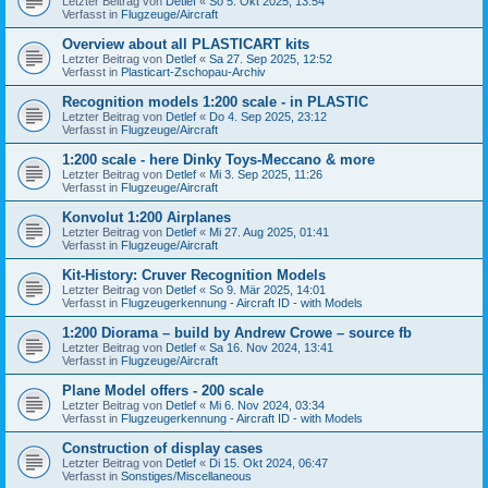
Letzter Beitrag von
Detlef
«
So 5. Okt 2025, 13:54
Verfasst in
Flugzeuge/Aircraft
Overview about all PLASTICART kits
Letzter Beitrag von
Detlef
«
Sa 27. Sep 2025, 12:52
Verfasst in
Plasticart-Zschopau-Archiv
Recognition models 1:200 scale - in PLASTIC
Letzter Beitrag von
Detlef
«
Do 4. Sep 2025, 23:12
Verfasst in
Flugzeuge/Aircraft
1:200 scale - here Dinky Toys-Meccano & more
Letzter Beitrag von
Detlef
«
Mi 3. Sep 2025, 11:26
Verfasst in
Flugzeuge/Aircraft
Konvolut 1:200 Airplanes
Letzter Beitrag von
Detlef
«
Mi 27. Aug 2025, 01:41
Verfasst in
Flugzeuge/Aircraft
Kit-History: Cruver Recognition Models
Letzter Beitrag von
Detlef
«
So 9. Mär 2025, 14:01
Verfasst in
Flugzeugerkennung - Aircraft ID - with Models
1:200 Diorama – build by Andrew Crowe – source fb
Letzter Beitrag von
Detlef
«
Sa 16. Nov 2024, 13:41
Verfasst in
Flugzeuge/Aircraft
Plane Model offers - 200 scale
Letzter Beitrag von
Detlef
«
Mi 6. Nov 2024, 03:34
Verfasst in
Flugzeugerkennung - Aircraft ID - with Models
Construction of display cases
Letzter Beitrag von
Detlef
«
Di 15. Okt 2024, 06:47
Verfasst in
Sonstiges/Miscellaneous