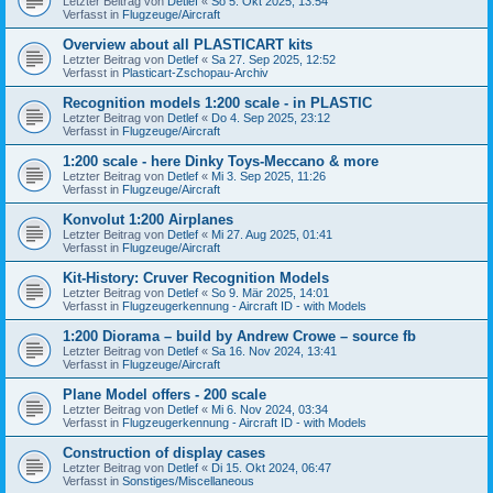
Letzter Beitrag von
Detlef
«
So 5. Okt 2025, 13:54
Verfasst in
Flugzeuge/Aircraft
Overview about all PLASTICART kits
Letzter Beitrag von
Detlef
«
Sa 27. Sep 2025, 12:52
Verfasst in
Plasticart-Zschopau-Archiv
Recognition models 1:200 scale - in PLASTIC
Letzter Beitrag von
Detlef
«
Do 4. Sep 2025, 23:12
Verfasst in
Flugzeuge/Aircraft
1:200 scale - here Dinky Toys-Meccano & more
Letzter Beitrag von
Detlef
«
Mi 3. Sep 2025, 11:26
Verfasst in
Flugzeuge/Aircraft
Konvolut 1:200 Airplanes
Letzter Beitrag von
Detlef
«
Mi 27. Aug 2025, 01:41
Verfasst in
Flugzeuge/Aircraft
Kit-History: Cruver Recognition Models
Letzter Beitrag von
Detlef
«
So 9. Mär 2025, 14:01
Verfasst in
Flugzeugerkennung - Aircraft ID - with Models
1:200 Diorama – build by Andrew Crowe – source fb
Letzter Beitrag von
Detlef
«
Sa 16. Nov 2024, 13:41
Verfasst in
Flugzeuge/Aircraft
Plane Model offers - 200 scale
Letzter Beitrag von
Detlef
«
Mi 6. Nov 2024, 03:34
Verfasst in
Flugzeugerkennung - Aircraft ID - with Models
Construction of display cases
Letzter Beitrag von
Detlef
«
Di 15. Okt 2024, 06:47
Verfasst in
Sonstiges/Miscellaneous