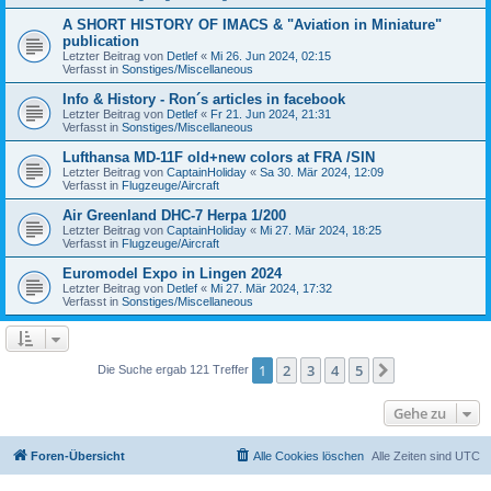
A SHORT HISTORY OF IMACS & "Aviation in Miniature"
publication
Letzter Beitrag von
Detlef
«
Mi 26. Jun 2024, 02:15
Verfasst in
Sonstiges/Miscellaneous
Info & History - Ron´s articles in facebook
Letzter Beitrag von
Detlef
«
Fr 21. Jun 2024, 21:31
Verfasst in
Sonstiges/Miscellaneous
Lufthansa MD-11F old+new colors at FRA /SIN
Letzter Beitrag von
CaptainHoliday
«
Sa 30. Mär 2024, 12:09
Verfasst in
Flugzeuge/Aircraft
Air Greenland DHC-7 Herpa 1/200
Letzter Beitrag von
CaptainHoliday
«
Mi 27. Mär 2024, 18:25
Verfasst in
Flugzeuge/Aircraft
Euromodel Expo in Lingen 2024
Letzter Beitrag von
Detlef
«
Mi 27. Mär 2024, 17:32
Verfasst in
Sonstiges/Miscellaneous
1
2
3
4
5
Nächste
Die Suche ergab 121 Treffer
Gehe zu
Foren-Übersicht
Alle Cookies löschen
Alle Zeiten sind
UTC