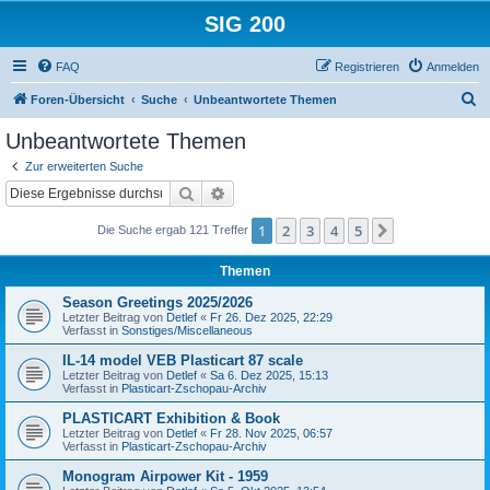
SIG 200
FAQ
Registrieren
Anmelden
S
Foren-Übersicht
Suche
Unbeantwortete Themen
u
Unbeantwortete Themen
c
Zur erweiterten Suche
h
Suche
Erweiterte Suche
e
1
2
3
4
5
Nächste
Die Suche ergab 121 Treffer
Themen
Season Greetings 2025/2026
Letzter Beitrag von
Detlef
«
Fr 26. Dez 2025, 22:29
Verfasst in
Sonstiges/Miscellaneous
IL-14 model VEB Plasticart 87 scale
Letzter Beitrag von
Detlef
«
Sa 6. Dez 2025, 15:13
Verfasst in
Plasticart-Zschopau-Archiv
PLASTICART Exhibition & Book
Letzter Beitrag von
Detlef
«
Fr 28. Nov 2025, 06:57
Verfasst in
Plasticart-Zschopau-Archiv
Monogram Airpower Kit - 1959