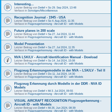
Interesting...
Letzter Beitrag von
Detlef
«
So 29. Sep 2024, 13:48
Verfasst in
Sonstiges/Miscellaneous
Recognition Journal - 1945 - USA
Letzter Beitrag von
Detlef
«
So 4. Aug 2024, 11:35
Verfasst in
Flugzeugerkennung - Aircraft ID - with Models
Future planes in 200 scale
Letzter Beitrag von
Detlef
«
Sa 27. Jul 2024, 11:44
Verfasst in
Flugzeugerkennung - Aircraft ID - with Models
Model Presentation
Letzter Beitrag von
Detlef
«
Sa 27. Jul 2024, 11:35
Verfasst in
Flugzeugerkennung - Aircraft ID - with Models
NVA LSK/LV - Aircraft Identification Manual - Dowload
Letzter Beitrag von
Detlef
«
So 14. Jul 2024, 15:08
Verfasst in
Flugzeugerkennung - Aircraft ID - with Models
Flugzeug Erkennungsmodelle in der NVA – LSK/LV - Teil II
Letzter Beitrag von
Detlef
«
Do 11. Jul 2024, 14:30
Verfasst in
Flugzeugerkennung - Aircraft ID - with Models
Flugzeug Erkennung durch Modelle in der DDR - NVA ID
Models
Letzter Beitrag von
Detlef
«
Mi 3. Jul 2024, 09:55
Verfasst in
Flugzeugerkennung - Aircraft ID - with Models
VISUAL AIRCRAFT RECOGNITION Flugzeugerkennung -
Aircraft ID - with Models
Letzter Beitrag von
Detlef
«
Mi 26. Jun 2024, 08:39
Verfasst in
Flugzeugerkennung - Aircraft ID - with Models