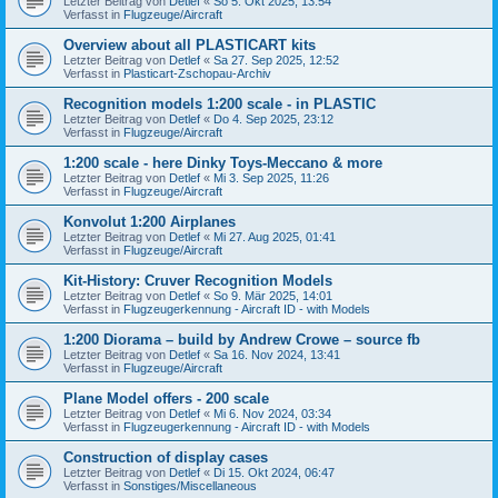
Letzter Beitrag von
Detlef
«
So 5. Okt 2025, 13:54
Verfasst in
Flugzeuge/Aircraft
Overview about all PLASTICART kits
Letzter Beitrag von
Detlef
«
Sa 27. Sep 2025, 12:52
Verfasst in
Plasticart-Zschopau-Archiv
Recognition models 1:200 scale - in PLASTIC
Letzter Beitrag von
Detlef
«
Do 4. Sep 2025, 23:12
Verfasst in
Flugzeuge/Aircraft
1:200 scale - here Dinky Toys-Meccano & more
Letzter Beitrag von
Detlef
«
Mi 3. Sep 2025, 11:26
Verfasst in
Flugzeuge/Aircraft
Konvolut 1:200 Airplanes
Letzter Beitrag von
Detlef
«
Mi 27. Aug 2025, 01:41
Verfasst in
Flugzeuge/Aircraft
Kit-History: Cruver Recognition Models
Letzter Beitrag von
Detlef
«
So 9. Mär 2025, 14:01
Verfasst in
Flugzeugerkennung - Aircraft ID - with Models
1:200 Diorama – build by Andrew Crowe – source fb
Letzter Beitrag von
Detlef
«
Sa 16. Nov 2024, 13:41
Verfasst in
Flugzeuge/Aircraft
Plane Model offers - 200 scale
Letzter Beitrag von
Detlef
«
Mi 6. Nov 2024, 03:34
Verfasst in
Flugzeugerkennung - Aircraft ID - with Models
Construction of display cases
Letzter Beitrag von
Detlef
«
Di 15. Okt 2024, 06:47
Verfasst in
Sonstiges/Miscellaneous