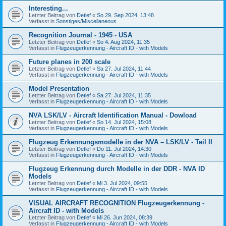
Interesting...
Letzter Beitrag von
Detlef
«
So 29. Sep 2024, 13:48
Verfasst in
Sonstiges/Miscellaneous
Recognition Journal - 1945 - USA
Letzter Beitrag von
Detlef
«
So 4. Aug 2024, 11:35
Verfasst in
Flugzeugerkennung - Aircraft ID - with Models
Future planes in 200 scale
Letzter Beitrag von
Detlef
«
Sa 27. Jul 2024, 11:44
Verfasst in
Flugzeugerkennung - Aircraft ID - with Models
Model Presentation
Letzter Beitrag von
Detlef
«
Sa 27. Jul 2024, 11:35
Verfasst in
Flugzeugerkennung - Aircraft ID - with Models
NVA LSK/LV - Aircraft Identification Manual - Dowload
Letzter Beitrag von
Detlef
«
So 14. Jul 2024, 15:08
Verfasst in
Flugzeugerkennung - Aircraft ID - with Models
Flugzeug Erkennungsmodelle in der NVA – LSK/LV - Teil II
Letzter Beitrag von
Detlef
«
Do 11. Jul 2024, 14:30
Verfasst in
Flugzeugerkennung - Aircraft ID - with Models
Flugzeug Erkennung durch Modelle in der DDR - NVA ID
Models
Letzter Beitrag von
Detlef
«
Mi 3. Jul 2024, 09:55
Verfasst in
Flugzeugerkennung - Aircraft ID - with Models
VISUAL AIRCRAFT RECOGNITION Flugzeugerkennung -
Aircraft ID - with Models
Letzter Beitrag von
Detlef
«
Mi 26. Jun 2024, 08:39
Verfasst in
Flugzeugerkennung - Aircraft ID - with Models