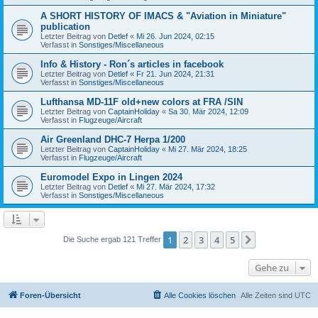
A SHORT HISTORY OF IMACS & "Aviation in Miniature"
publication
Letzter Beitrag von
Detlef
«
Mi 26. Jun 2024, 02:15
Verfasst in
Sonstiges/Miscellaneous
Info & History - Ron´s articles in facebook
Letzter Beitrag von
Detlef
«
Fr 21. Jun 2024, 21:31
Verfasst in
Sonstiges/Miscellaneous
Lufthansa MD-11F old+new colors at FRA /SIN
Letzter Beitrag von
CaptainHoliday
«
Sa 30. Mär 2024, 12:09
Verfasst in
Flugzeuge/Aircraft
Air Greenland DHC-7 Herpa 1/200
Letzter Beitrag von
CaptainHoliday
«
Mi 27. Mär 2024, 18:25
Verfasst in
Flugzeuge/Aircraft
Euromodel Expo in Lingen 2024
Letzter Beitrag von
Detlef
«
Mi 27. Mär 2024, 17:32
Verfasst in
Sonstiges/Miscellaneous
1
2
3
4
5
Nächste
Die Suche ergab 121 Treffer
Gehe zu
Foren-Übersicht
Alle Cookies löschen
Alle Zeiten sind
UTC