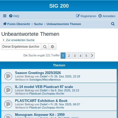
SIG 200
FAQ
Registrieren
Anmelden
S
Foren-Übersicht
Suche
Unbeantwortete Themen
u
Unbeantwortete Themen
c
Zur erweiterten Suche
h
Suche
Erweiterte Suche
e
1
2
3
4
5
Nächste
Die Suche ergab 121 Treffer
Themen
Season Greetings 2025/2026
Letzter Beitrag von
Detlef
«
Fr 26. Dez 2025, 22:29
Verfasst in
Sonstiges/Miscellaneous
IL-14 model VEB Plasticart 87 scale
Letzter Beitrag von
Detlef
«
Sa 6. Dez 2025, 15:13
Verfasst in
Plasticart-Zschopau-Archiv
PLASTICART Exhibition & Book
Letzter Beitrag von
Detlef
«
Fr 28. Nov 2025, 06:57
Verfasst in
Plasticart-Zschopau-Archiv
Monogram Airpower Kit - 1959