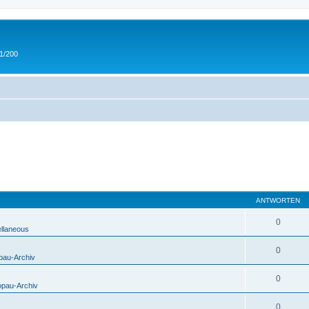
 1/200
ANTWORTEN
0
ellaneous
0
pau-Archiv
0
opau-Archiv
0