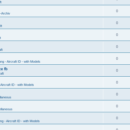
ft
0
-Archiv
0
ft
0
t
0
ft
0
g - Aircraft ID - with Models
e fb
0
aft
0
ircraft ID - with Models
0
llaneous
0
ellaneous
0
 - Aircraft ID - with Models