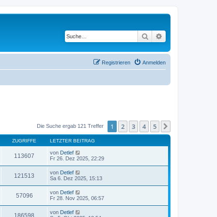
Suche
Erweiterte Suche
Registrieren
Anmelden
1
2
3
4
5
Nächste
Die Suche ergab 121 Treffer
ZUGRIFFE
LETZTER BEITRAG
von
Detlef
113607
Fr 26. Dez 2025, 22:29
von
Detlef
121513
Sa 6. Dez 2025, 15:13
von
Detlef
57096
Fr 28. Nov 2025, 06:57
von
Detlef
186598