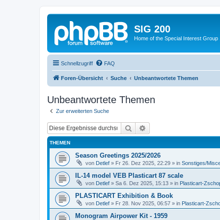
SIG 200
Home of the Special Interest Group
Schnellzugriff
FAQ
Foren-Übersicht
Suche
Unbeantwortete Themen
Unbeantwortete Themen
Zur erweiterten Suche
Suche
Erweiterte Suche
THEMEN
Season Greetings 2025/2026
von
Detlef
»
Fr 26. Dez 2025, 22:29
» in
Sonstiges/Misc
IL-14 model VEB Plasticart 87 scale
von
Detlef
»
Sa 6. Dez 2025, 15:13
» in
Plasticart-Zscho
PLASTICART Exhibition & Book
von
Detlef
»
Fr 28. Nov 2025, 06:57
» in
Plasticart-Zsch
Monogram Airpower Kit - 1959