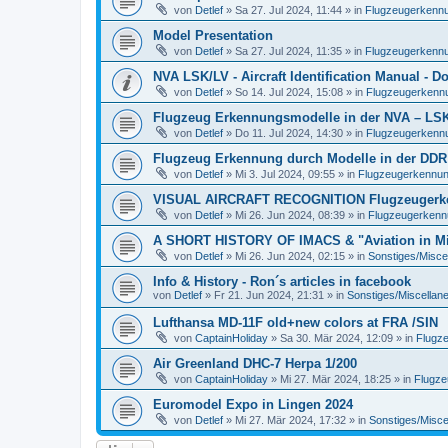
von
Detlef
»
Sa 27. Jul 2024, 11:44
» in
Flugzeugerkennun
Model Presentation
von
Detlef
»
Sa 27. Jul 2024, 11:35
» in
Flugzeugerkennun
NVA LSK/LV - Aircraft Identification Manual - 
von
Detlef
»
So 14. Jul 2024, 15:08
» in
Flugzeugerkennun
Flugzeug Erkennungsmodelle in der NVA – LSK/L
von
Detlef
»
Do 11. Jul 2024, 14:30
» in
Flugzeugerkennun
Flugzeug Erkennung durch Modelle in der DDR
von
Detlef
»
Mi 3. Jul 2024, 09:55
» in
Flugzeugerkennung 
VISUAL AIRCRAFT RECOGNITION Flugzeugerkenn
von
Detlef
»
Mi 26. Jun 2024, 08:39
» in
Flugzeugerkennun
A SHORT HISTORY OF IMACS & "Aviation in Min
von
Detlef
»
Mi 26. Jun 2024, 02:15
» in
Sonstiges/Misce
Info & History - Ron´s articles in facebook
von
Detlef
»
Fr 21. Jun 2024, 21:31
» in
Sonstiges/Miscellan
Lufthansa MD-11F old+new colors at FRA /SIN
von
CaptainHoliday
»
Sa 30. Mär 2024, 12:09
» in
Flugze
Air Greenland DHC-7 Herpa 1/200
von
CaptainHoliday
»
Mi 27. Mär 2024, 18:25
» in
Flugze
Euromodel Expo in Lingen 2024
von
Detlef
»
Mi 27. Mär 2024, 17:32
» in
Sonstiges/Misce