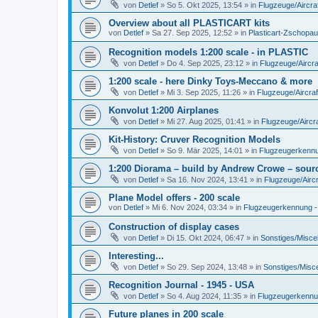
von
Detlef
»
So 5. Okt 2025, 13:54
» in
Flugzeuge/Aircra
Overview about all PLASTICART kits
von
Detlef
»
Sa 27. Sep 2025, 12:52
» in
Plasticart-Zschopau
Recognition models 1:200 scale - in PLASTIC
von
Detlef
»
Do 4. Sep 2025, 23:12
» in
Flugzeuge/Aircra
1:200 scale - here Dinky Toys-Meccano & more
von
Detlef
»
Mi 3. Sep 2025, 11:26
» in
Flugzeuge/Aircraf
Konvolut 1:200 Airplanes
von
Detlef
»
Mi 27. Aug 2025, 01:41
» in
Flugzeuge/Aircra
Kit-History: Cruver Recognition Models
von
Detlef
»
So 9. Mär 2025, 14:01
» in
Flugzeugerkennun
1:200 Diorama – build by Andrew Crowe – sourc
von
Detlef
»
Sa 16. Nov 2024, 13:41
» in
Flugzeuge/Aircr
Plane Model offers - 200 scale
von
Detlef
»
Mi 6. Nov 2024, 03:34
» in
Flugzeugerkennung - A
Construction of display cases
von
Detlef
»
Di 15. Okt 2024, 06:47
» in
Sonstiges/Misce
Interesting...
von
Detlef
»
So 29. Sep 2024, 13:48
» in
Sonstiges/Misc
Recognition Journal - 1945 - USA
von
Detlef
»
So 4. Aug 2024, 11:35
» in
Flugzeugerkennung
Future planes in 200 scale