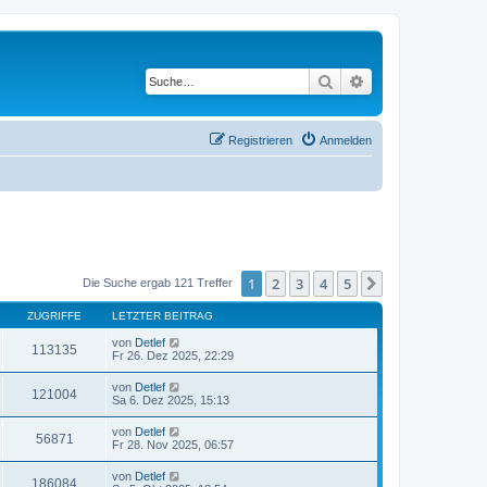
Suche
Erweiterte Suche
Registrieren
Anmelden
1
2
3
4
5
Nächste
Die Suche ergab 121 Treffer
ZUGRIFFE
LETZTER BEITRAG
von
Detlef
113135
Fr 26. Dez 2025, 22:29
von
Detlef
121004
Sa 6. Dez 2025, 15:13
von
Detlef
56871
Fr 28. Nov 2025, 06:57
von
Detlef
186084