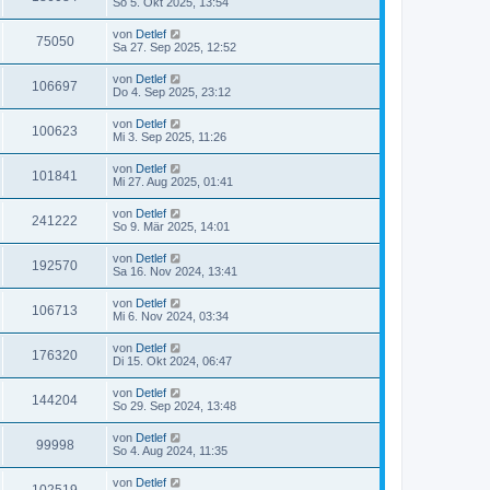
So 5. Okt 2025, 13:54
von
Detlef
75050
Sa 27. Sep 2025, 12:52
von
Detlef
106697
Do 4. Sep 2025, 23:12
von
Detlef
100623
Mi 3. Sep 2025, 11:26
von
Detlef
101841
Mi 27. Aug 2025, 01:41
von
Detlef
241222
So 9. Mär 2025, 14:01
von
Detlef
192570
Sa 16. Nov 2024, 13:41
von
Detlef
106713
Mi 6. Nov 2024, 03:34
von
Detlef
176320
Di 15. Okt 2024, 06:47
von
Detlef
144204
So 29. Sep 2024, 13:48
von
Detlef
99998
So 4. Aug 2024, 11:35
von
Detlef