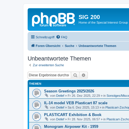
SIG 200
Home of the Special Interest Group
Schnellzugriff
FAQ
Foren-Übersicht
Suche
Unbeantwortete Themen
Unbeantwortete Themen
Zur erweiterten Suche
Suche
Erweiterte Suche
THEMEN
Season Greetings 2025/2026
von
Detlef
»
Fr 26. Dez 2025, 22:29
» in
Sonstiges/Misc
IL-14 model VEB Plasticart 87 scale
von
Detlef
»
Sa 6. Dez 2025, 15:13
» in
Plasticart-Zscho
PLASTICART Exhibition & Book
von
Detlef
»
Fr 28. Nov 2025, 06:57
» in
Plasticart-Zsch
Monogram Airpower Kit - 1959