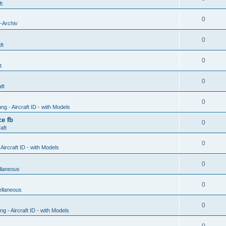
ft
0
-Archiv
0
ft
0
t
0
ft
0
g - Aircraft ID - with Models
e fb
0
aft
0
ircraft ID - with Models
0
llaneous
0
ellaneous
0
 - Aircraft ID - with Models