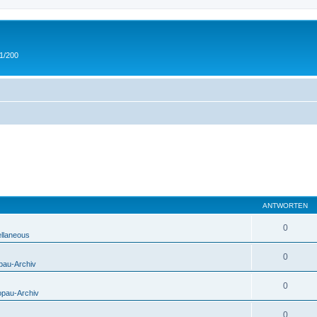
 1/200
ANTWORTEN
0
ellaneous
0
pau-Archiv
0
opau-Archiv
0