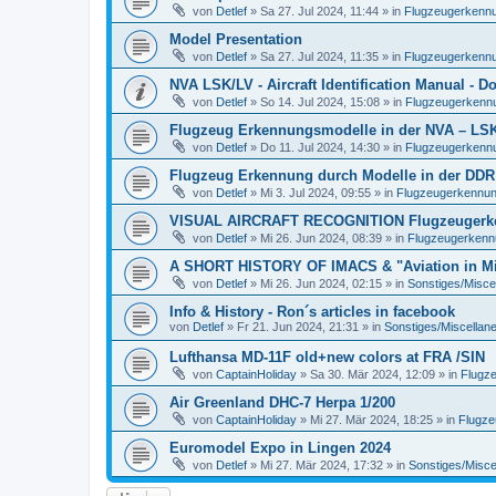
von
Detlef
»
Sa 27. Jul 2024, 11:44
» in
Flugzeugerkennun
Model Presentation
von
Detlef
»
Sa 27. Jul 2024, 11:35
» in
Flugzeugerkennun
NVA LSK/LV - Aircraft Identification Manual - 
von
Detlef
»
So 14. Jul 2024, 15:08
» in
Flugzeugerkennun
Flugzeug Erkennungsmodelle in der NVA – LSK/L
von
Detlef
»
Do 11. Jul 2024, 14:30
» in
Flugzeugerkennun
Flugzeug Erkennung durch Modelle in der DDR
von
Detlef
»
Mi 3. Jul 2024, 09:55
» in
Flugzeugerkennung 
VISUAL AIRCRAFT RECOGNITION Flugzeugerkenn
von
Detlef
»
Mi 26. Jun 2024, 08:39
» in
Flugzeugerkennun
A SHORT HISTORY OF IMACS & "Aviation in Min
von
Detlef
»
Mi 26. Jun 2024, 02:15
» in
Sonstiges/Misce
Info & History - Ron´s articles in facebook
von
Detlef
»
Fr 21. Jun 2024, 21:31
» in
Sonstiges/Miscellan
Lufthansa MD-11F old+new colors at FRA /SIN
von
CaptainHoliday
»
Sa 30. Mär 2024, 12:09
» in
Flugze
Air Greenland DHC-7 Herpa 1/200
von
CaptainHoliday
»
Mi 27. Mär 2024, 18:25
» in
Flugze
Euromodel Expo in Lingen 2024
von
Detlef
»
Mi 27. Mär 2024, 17:32
» in
Sonstiges/Misce