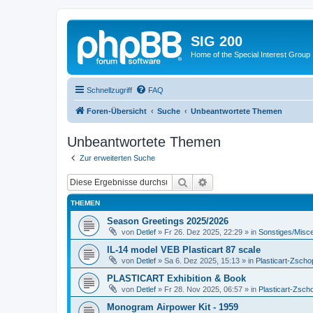
SIG 200
Home of the Special Interest Group
Schnellzugriff
FAQ
Foren-Übersicht
Suche
Unbeantwortete Themen
Unbeantwortete Themen
Zur erweiterten Suche
Suche
Erweiterte Suche
THEMEN
Season Greetings 2025/2026
von
Detlef
»
Fr 26. Dez 2025, 22:29
» in
Sonstiges/Misc
IL-14 model VEB Plasticart 87 scale
von
Detlef
»
Sa 6. Dez 2025, 15:13
» in
Plasticart-Zscho
PLASTICART Exhibition & Book
von
Detlef
»
Fr 28. Nov 2025, 06:57
» in
Plasticart-Zsch
Monogram Airpower Kit - 1959