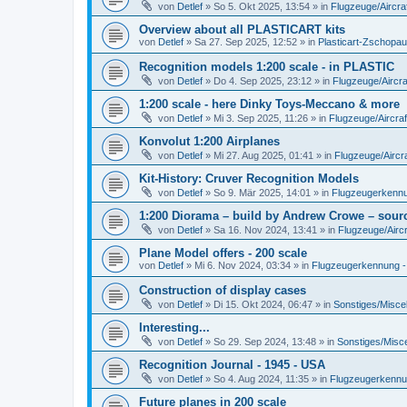
von
Detlef
»
So 5. Okt 2025, 13:54
» in
Flugzeuge/Aircra
Overview about all PLASTICART kits
von
Detlef
»
Sa 27. Sep 2025, 12:52
» in
Plasticart-Zschopau
Recognition models 1:200 scale - in PLASTIC
von
Detlef
»
Do 4. Sep 2025, 23:12
» in
Flugzeuge/Aircra
1:200 scale - here Dinky Toys-Meccano & more
von
Detlef
»
Mi 3. Sep 2025, 11:26
» in
Flugzeuge/Aircraf
Konvolut 1:200 Airplanes
von
Detlef
»
Mi 27. Aug 2025, 01:41
» in
Flugzeuge/Aircra
Kit-History: Cruver Recognition Models
von
Detlef
»
So 9. Mär 2025, 14:01
» in
Flugzeugerkennun
1:200 Diorama – build by Andrew Crowe – sourc
von
Detlef
»
Sa 16. Nov 2024, 13:41
» in
Flugzeuge/Aircr
Plane Model offers - 200 scale
von
Detlef
»
Mi 6. Nov 2024, 03:34
» in
Flugzeugerkennung - A
Construction of display cases
von
Detlef
»
Di 15. Okt 2024, 06:47
» in
Sonstiges/Misce
Interesting...
von
Detlef
»
So 29. Sep 2024, 13:48
» in
Sonstiges/Misc
Recognition Journal - 1945 - USA
von
Detlef
»
So 4. Aug 2024, 11:35
» in
Flugzeugerkennung
Future planes in 200 scale