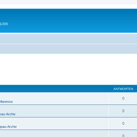
 1/200
ANTWORTEN
0
ellaneous
0
pau-Archiv
0
opau-Archiv
0