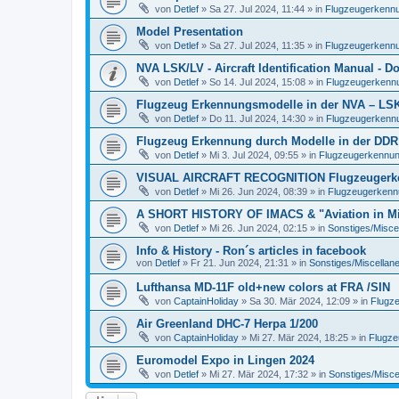
von
Detlef
»
Sa 27. Jul 2024, 11:44
» in
Flugzeugerkennun
Model Presentation
von
Detlef
»
Sa 27. Jul 2024, 11:35
» in
Flugzeugerkennun
NVA LSK/LV - Aircraft Identification Manual - 
von
Detlef
»
So 14. Jul 2024, 15:08
» in
Flugzeugerkennun
Flugzeug Erkennungsmodelle in der NVA – LSK/L
von
Detlef
»
Do 11. Jul 2024, 14:30
» in
Flugzeugerkennun
Flugzeug Erkennung durch Modelle in der DDR
von
Detlef
»
Mi 3. Jul 2024, 09:55
» in
Flugzeugerkennung 
VISUAL AIRCRAFT RECOGNITION Flugzeugerkenn
von
Detlef
»
Mi 26. Jun 2024, 08:39
» in
Flugzeugerkennun
A SHORT HISTORY OF IMACS & "Aviation in Min
von
Detlef
»
Mi 26. Jun 2024, 02:15
» in
Sonstiges/Misce
Info & History - Ron´s articles in facebook
von
Detlef
»
Fr 21. Jun 2024, 21:31
» in
Sonstiges/Miscellan
Lufthansa MD-11F old+new colors at FRA /SIN
von
CaptainHoliday
»
Sa 30. Mär 2024, 12:09
» in
Flugze
Air Greenland DHC-7 Herpa 1/200
von
CaptainHoliday
»
Mi 27. Mär 2024, 18:25
» in
Flugze
Euromodel Expo in Lingen 2024
von
Detlef
»
Mi 27. Mär 2024, 17:32
» in
Sonstiges/Misce