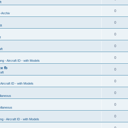
ft
0
-Archiv
0
ft
0
t
0
ft
0
g - Aircraft ID - with Models
e fb
0
aft
0
ircraft ID - with Models
0
llaneous
0
ellaneous
0
 - Aircraft ID - with Models