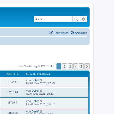
Suche
Erweiterte Suche
Registrieren
Anmelden
1
2
3
4
5
Nächste
Die Suche ergab 121 Treffer
ZUGRIFFE
LETZTER BEITRAG
von
Detlef
113511
Fr 26. Dez 2025, 22:29
von
Detlef
121414
Sa 6. Dez 2025, 15:13
von
Detlef
57052
Fr 28. Nov 2025, 06:57
von
Detlef
186490