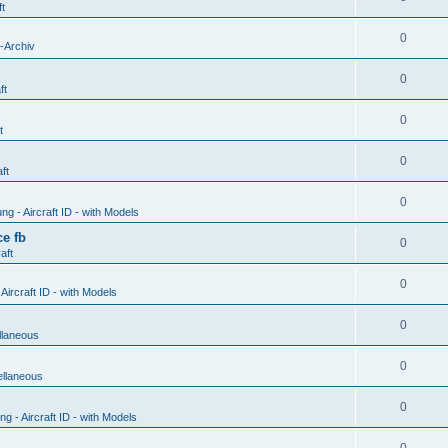
ft
0
-Archiv
0
ft
0
t
0
ft
0
g - Aircraft ID - with Models
e fb
0
aft
0
ircraft ID - with Models
0
llaneous
0
ellaneous
0
 - Aircraft ID - with Models