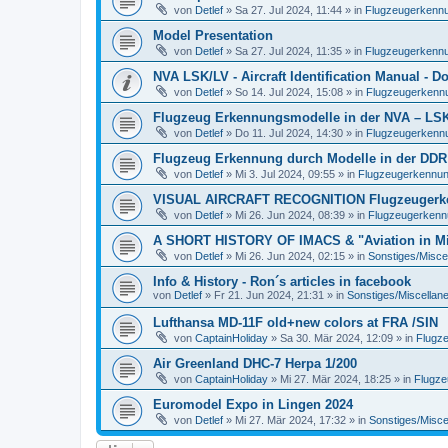
von
Detlef
»
Sa 27. Jul 2024, 11:44
» in
Flugzeugerkennun
Model Presentation
von
Detlef
»
Sa 27. Jul 2024, 11:35
» in
Flugzeugerkennun
NVA LSK/LV - Aircraft Identification Manual - 
von
Detlef
»
So 14. Jul 2024, 15:08
» in
Flugzeugerkennun
Flugzeug Erkennungsmodelle in der NVA – LSK/L
von
Detlef
»
Do 11. Jul 2024, 14:30
» in
Flugzeugerkennun
Flugzeug Erkennung durch Modelle in der DDR
von
Detlef
»
Mi 3. Jul 2024, 09:55
» in
Flugzeugerkennung 
VISUAL AIRCRAFT RECOGNITION Flugzeugerkenn
von
Detlef
»
Mi 26. Jun 2024, 08:39
» in
Flugzeugerkennun
A SHORT HISTORY OF IMACS & "Aviation in Min
von
Detlef
»
Mi 26. Jun 2024, 02:15
» in
Sonstiges/Misce
Info & History - Ron´s articles in facebook
von
Detlef
»
Fr 21. Jun 2024, 21:31
» in
Sonstiges/Miscellan
Lufthansa MD-11F old+new colors at FRA /SIN
von
CaptainHoliday
»
Sa 30. Mär 2024, 12:09
» in
Flugze
Air Greenland DHC-7 Herpa 1/200
von
CaptainHoliday
»
Mi 27. Mär 2024, 18:25
» in
Flugze
Euromodel Expo in Lingen 2024
von
Detlef
»
Mi 27. Mär 2024, 17:32
» in
Sonstiges/Misce