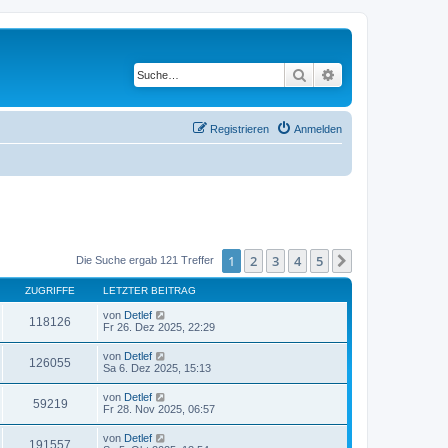
Suche
Erweiterte Suche
Registrieren
Anmelden
1
2
3
4
5
Nächste
Die Suche ergab 121 Treffer
ZUGRIFFE
LETZTER BEITRAG
von
Detlef
118126
Fr 26. Dez 2025, 22:29
von
Detlef
126055
Sa 6. Dez 2025, 15:13
von
Detlef
59219
Fr 28. Nov 2025, 06:57
von
Detlef
191557