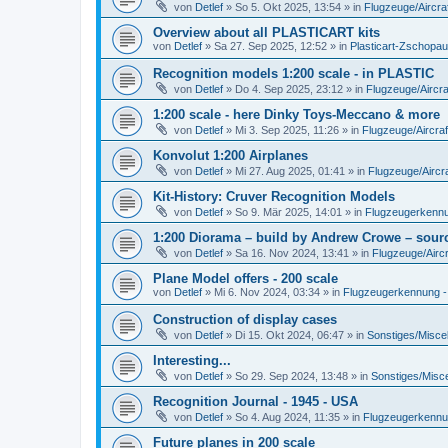
von
Detlef
»
So 5. Okt 2025, 13:54
» in
Flugzeuge/Aircra
Overview about all PLASTICART kits
von
Detlef
»
Sa 27. Sep 2025, 12:52
» in
Plasticart-Zschopau
Recognition models 1:200 scale - in PLASTIC
von
Detlef
»
Do 4. Sep 2025, 23:12
» in
Flugzeuge/Aircra
1:200 scale - here Dinky Toys-Meccano & more
von
Detlef
»
Mi 3. Sep 2025, 11:26
» in
Flugzeuge/Aircraf
Konvolut 1:200 Airplanes
von
Detlef
»
Mi 27. Aug 2025, 01:41
» in
Flugzeuge/Aircra
Kit-History: Cruver Recognition Models
von
Detlef
»
So 9. Mär 2025, 14:01
» in
Flugzeugerkennun
1:200 Diorama – build by Andrew Crowe – sourc
von
Detlef
»
Sa 16. Nov 2024, 13:41
» in
Flugzeuge/Aircr
Plane Model offers - 200 scale
von
Detlef
»
Mi 6. Nov 2024, 03:34
» in
Flugzeugerkennung - A
Construction of display cases
von
Detlef
»
Di 15. Okt 2024, 06:47
» in
Sonstiges/Misce
Interesting...
von
Detlef
»
So 29. Sep 2024, 13:48
» in
Sonstiges/Misc
Recognition Journal - 1945 - USA
von
Detlef
»
So 4. Aug 2024, 11:35
» in
Flugzeugerkennung
Future planes in 200 scale