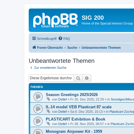
SIG 200
Home of the Special Interest Group
Schnellzugriff
FAQ
Foren-Übersicht
Suche
Unbeantwortete Themen
Unbeantwortete Themen
Zur erweiterten Suche
Suche
Erweiterte Suche
THEMEN
Season Greetings 2025/2026
von
Detlef
»
Fr 26. Dez 2025, 22:29
» in
Sonstiges/Misc
IL-14 model VEB Plasticart 87 scale
von
Detlef
»
Sa 6. Dez 2025, 15:13
» in
Plasticart-Zscho
PLASTICART Exhibition & Book
von
Detlef
»
Fr 28. Nov 2025, 06:57
» in
Plasticart-Zsch
Monogram Airpower Kit - 1959