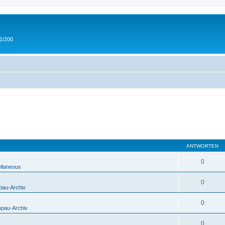
 1/200
ANTWORTEN
0
ellaneous
0
pau-Archiv
0
opau-Archiv
0