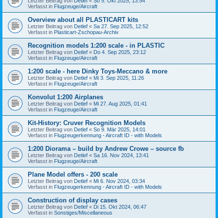
Letzter Beitrag von
Detlef
«
So 5. Okt 2025, 13:54
Verfasst in
Flugzeuge/Aircraft
Overview about all PLASTICART kits
Letzter Beitrag von
Detlef
«
Sa 27. Sep 2025, 12:52
Verfasst in
Plasticart-Zschopau-Archiv
Recognition models 1:200 scale - in PLASTIC
Letzter Beitrag von
Detlef
«
Do 4. Sep 2025, 23:12
Verfasst in
Flugzeuge/Aircraft
1:200 scale - here Dinky Toys-Meccano & more
Letzter Beitrag von
Detlef
«
Mi 3. Sep 2025, 11:26
Verfasst in
Flugzeuge/Aircraft
Konvolut 1:200 Airplanes
Letzter Beitrag von
Detlef
«
Mi 27. Aug 2025, 01:41
Verfasst in
Flugzeuge/Aircraft
Kit-History: Cruver Recognition Models
Letzter Beitrag von
Detlef
«
So 9. Mär 2025, 14:01
Verfasst in
Flugzeugerkennung - Aircraft ID - with Models
1:200 Diorama – build by Andrew Crowe – source fb
Letzter Beitrag von
Detlef
«
Sa 16. Nov 2024, 13:41
Verfasst in
Flugzeuge/Aircraft
Plane Model offers - 200 scale
Letzter Beitrag von
Detlef
«
Mi 6. Nov 2024, 03:34
Verfasst in
Flugzeugerkennung - Aircraft ID - with Models
Construction of display cases
Letzter Beitrag von
Detlef
«
Di 15. Okt 2024, 06:47
Verfasst in
Sonstiges/Miscellaneous