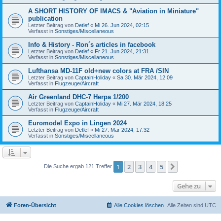
A SHORT HISTORY OF IMACS & "Aviation in Miniature"
publication
Letzter Beitrag von
Detlef
«
Mi 26. Jun 2024, 02:15
Verfasst in
Sonstiges/Miscellaneous
Info & History - Ron´s articles in facebook
Letzter Beitrag von
Detlef
«
Fr 21. Jun 2024, 21:31
Verfasst in
Sonstiges/Miscellaneous
Lufthansa MD-11F old+new colors at FRA /SIN
Letzter Beitrag von
CaptainHoliday
«
Sa 30. Mär 2024, 12:09
Verfasst in
Flugzeuge/Aircraft
Air Greenland DHC-7 Herpa 1/200
Letzter Beitrag von
CaptainHoliday
«
Mi 27. Mär 2024, 18:25
Verfasst in
Flugzeuge/Aircraft
Euromodel Expo in Lingen 2024
Letzter Beitrag von
Detlef
«
Mi 27. Mär 2024, 17:32
Verfasst in
Sonstiges/Miscellaneous
1
2
3
4
5
Nächste
Die Suche ergab 121 Treffer
Gehe zu
Foren-Übersicht
Alle Cookies löschen
Alle Zeiten sind
UTC