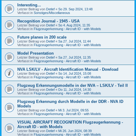
Interesting...
Letzter Beitrag von
Detlef
«
So 29. Sep 2024, 13:48
Verfasst in
Sonstiges/Miscellaneous
Recognition Journal - 1945 - USA
Letzter Beitrag von
Detlef
«
So 4. Aug 2024, 11:35
Verfasst in
Flugzeugerkennung - Aircraft ID - with Models
Future planes in 200 scale
Letzter Beitrag von
Detlef
«
Sa 27. Jul 2024, 11:44
Verfasst in
Flugzeugerkennung - Aircraft ID - with Models
Model Presentation
Letzter Beitrag von
Detlef
«
Sa 27. Jul 2024, 11:35
Verfasst in
Flugzeugerkennung - Aircraft ID - with Models
NVA LSK/LV - Aircraft Identification Manual - Dowload
Letzter Beitrag von
Detlef
«
So 14. Jul 2024, 15:08
Verfasst in
Flugzeugerkennung - Aircraft ID - with Models
Flugzeug Erkennungsmodelle in der NVA – LSK/LV - Teil II
Letzter Beitrag von
Detlef
«
Do 11. Jul 2024, 14:30
Verfasst in
Flugzeugerkennung - Aircraft ID - with Models
Flugzeug Erkennung durch Modelle in der DDR - NVA ID
Models
Letzter Beitrag von
Detlef
«
Mi 3. Jul 2024, 09:55
Verfasst in
Flugzeugerkennung - Aircraft ID - with Models
VISUAL AIRCRAFT RECOGNITION Flugzeugerkennung -
Aircraft ID - with Models
Letzter Beitrag von
Detlef
«
Mi 26. Jun 2024, 08:39
Verfasst in
Flugzeugerkennung - Aircraft ID - with Models