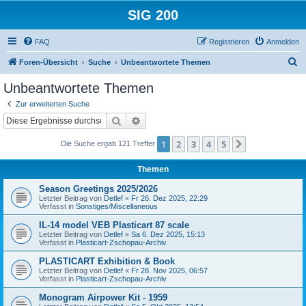
SIG 200
FAQ
Registrieren
Anmelden
S
Foren-Übersicht
Suche
Unbeantwortete Themen
u
Unbeantwortete Themen
c
Zur erweiterten Suche
h
Suche
Erweiterte Suche
e
1
2
3
4
5
Nächste
Die Suche ergab 121 Treffer
Themen
Season Greetings 2025/2026
Letzter Beitrag von
Detlef
«
Fr 26. Dez 2025, 22:29
Verfasst in
Sonstiges/Miscellaneous
IL-14 model VEB Plasticart 87 scale
Letzter Beitrag von
Detlef
«
Sa 6. Dez 2025, 15:13
Verfasst in
Plasticart-Zschopau-Archiv
PLASTICART Exhibition & Book
Letzter Beitrag von
Detlef
«
Fr 28. Nov 2025, 06:57
Verfasst in
Plasticart-Zschopau-Archiv
Monogram Airpower Kit - 1959