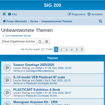
SIG 200
FAQ
Registrieren
Anmelden
S
Foren-Übersicht
Suche
Unbeantwortete Themen
u
Unbeantwortete Themen
c
Zur erweiterten Suche
h
Suche
Erweiterte Suche
e
1
2
3
4
5
Nächste
Die Suche ergab 121 Treffer
Themen
Season Greetings 2025/2026
Letzter Beitrag von
Detlef
«
Fr 26. Dez 2025, 22:29
Verfasst in
Sonstiges/Miscellaneous
IL-14 model VEB Plasticart 87 scale
Letzter Beitrag von
Detlef
«
Sa 6. Dez 2025, 15:13
Verfasst in
Plasticart-Zschopau-Archiv
PLASTICART Exhibition & Book
Letzter Beitrag von
Detlef
«
Fr 28. Nov 2025, 06:57
Verfasst in
Plasticart-Zschopau-Archiv
Monogram Airpower Kit - 1959