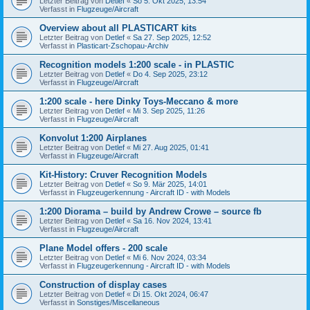
Letzter Beitrag von
Detlef
«
So 5. Okt 2025, 13:54
Verfasst in
Flugzeuge/Aircraft
Overview about all PLASTICART kits
Letzter Beitrag von
Detlef
«
Sa 27. Sep 2025, 12:52
Verfasst in
Plasticart-Zschopau-Archiv
Recognition models 1:200 scale - in PLASTIC
Letzter Beitrag von
Detlef
«
Do 4. Sep 2025, 23:12
Verfasst in
Flugzeuge/Aircraft
1:200 scale - here Dinky Toys-Meccano & more
Letzter Beitrag von
Detlef
«
Mi 3. Sep 2025, 11:26
Verfasst in
Flugzeuge/Aircraft
Konvolut 1:200 Airplanes
Letzter Beitrag von
Detlef
«
Mi 27. Aug 2025, 01:41
Verfasst in
Flugzeuge/Aircraft
Kit-History: Cruver Recognition Models
Letzter Beitrag von
Detlef
«
So 9. Mär 2025, 14:01
Verfasst in
Flugzeugerkennung - Aircraft ID - with Models
1:200 Diorama – build by Andrew Crowe – source fb
Letzter Beitrag von
Detlef
«
Sa 16. Nov 2024, 13:41
Verfasst in
Flugzeuge/Aircraft
Plane Model offers - 200 scale
Letzter Beitrag von
Detlef
«
Mi 6. Nov 2024, 03:34
Verfasst in
Flugzeugerkennung - Aircraft ID - with Models
Construction of display cases
Letzter Beitrag von
Detlef
«
Di 15. Okt 2024, 06:47
Verfasst in
Sonstiges/Miscellaneous