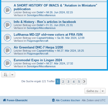
A SHORT HISTORY OF IMACS & "Aviation in Miniature"
publication
Letzter Beitrag von
Detlef
«
Mi 26. Jun 2024, 02:15
Verfasst in
Sonstiges/Miscellaneous
Info & History - Ron´s articles in facebook
Letzter Beitrag von
Detlef
«
Fr 21. Jun 2024, 21:31
Verfasst in
Sonstiges/Miscellaneous
Lufthansa MD-11F old+new colors at FRA /SIN
Letzter Beitrag von
CaptainHoliday
«
Sa 30. Mär 2024, 12:09
Verfasst in
Flugzeuge/Aircraft
Air Greenland DHC-7 Herpa 1/200
Letzter Beitrag von
CaptainHoliday
«
Mi 27. Mär 2024, 18:25
Verfasst in
Flugzeuge/Aircraft
Euromodel Expo in Lingen 2024
Letzter Beitrag von
Detlef
«
Mi 27. Mär 2024, 17:32
Verfasst in
Sonstiges/Miscellaneous
1
2
3
4
5
Nächste
Die Suche ergab 121 Treffer
Gehe zu
Foren-Übersicht
Alle Cookies löschen
Alle Zeiten sind
UTC