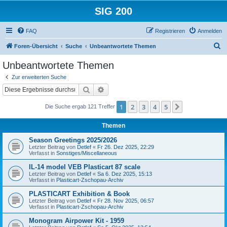
SIG 200
FAQ
Registrieren
Anmelden
S
Foren-Übersicht
Suche
Unbeantwortete Themen
u
Unbeantwortete Themen
c
Zur erweiterten Suche
h
Suche
Erweiterte Suche
e
1
2
3
4
5
Nächste
Die Suche ergab 121 Treffer
Themen
Season Greetings 2025/2026
Letzter Beitrag von
Detlef
«
Fr 26. Dez 2025, 22:29
Verfasst in
Sonstiges/Miscellaneous
IL-14 model VEB Plasticart 87 scale
Letzter Beitrag von
Detlef
«
Sa 6. Dez 2025, 15:13
Verfasst in
Plasticart-Zschopau-Archiv
PLASTICART Exhibition & Book
Letzter Beitrag von
Detlef
«
Fr 28. Nov 2025, 06:57
Verfasst in
Plasticart-Zschopau-Archiv
Monogram Airpower Kit - 1959