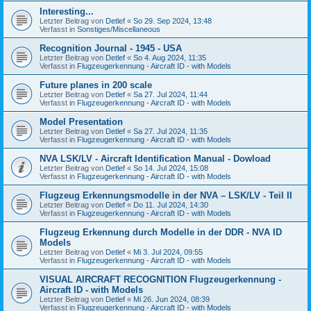
Interesting...
Letzter Beitrag von
Detlef
«
So 29. Sep 2024, 13:48
Verfasst in
Sonstiges/Miscellaneous
Recognition Journal - 1945 - USA
Letzter Beitrag von
Detlef
«
So 4. Aug 2024, 11:35
Verfasst in
Flugzeugerkennung - Aircraft ID - with Models
Future planes in 200 scale
Letzter Beitrag von
Detlef
«
Sa 27. Jul 2024, 11:44
Verfasst in
Flugzeugerkennung - Aircraft ID - with Models
Model Presentation
Letzter Beitrag von
Detlef
«
Sa 27. Jul 2024, 11:35
Verfasst in
Flugzeugerkennung - Aircraft ID - with Models
NVA LSK/LV - Aircraft Identification Manual - Dowload
Letzter Beitrag von
Detlef
«
So 14. Jul 2024, 15:08
Verfasst in
Flugzeugerkennung - Aircraft ID - with Models
Flugzeug Erkennungsmodelle in der NVA – LSK/LV - Teil II
Letzter Beitrag von
Detlef
«
Do 11. Jul 2024, 14:30
Verfasst in
Flugzeugerkennung - Aircraft ID - with Models
Flugzeug Erkennung durch Modelle in der DDR - NVA ID
Models
Letzter Beitrag von
Detlef
«
Mi 3. Jul 2024, 09:55
Verfasst in
Flugzeugerkennung - Aircraft ID - with Models
VISUAL AIRCRAFT RECOGNITION Flugzeugerkennung -
Aircraft ID - with Models
Letzter Beitrag von
Detlef
«
Mi 26. Jun 2024, 08:39
Verfasst in
Flugzeugerkennung - Aircraft ID - with Models