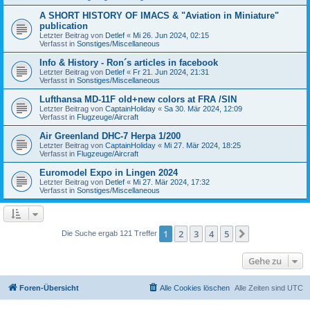
A SHORT HISTORY OF IMACS & "Aviation in Miniature"
publication
Letzter Beitrag von
Detlef
«
Mi 26. Jun 2024, 02:15
Verfasst in
Sonstiges/Miscellaneous
Info & History - Ron´s articles in facebook
Letzter Beitrag von
Detlef
«
Fr 21. Jun 2024, 21:31
Verfasst in
Sonstiges/Miscellaneous
Lufthansa MD-11F old+new colors at FRA /SIN
Letzter Beitrag von
CaptainHoliday
«
Sa 30. Mär 2024, 12:09
Verfasst in
Flugzeuge/Aircraft
Air Greenland DHC-7 Herpa 1/200
Letzter Beitrag von
CaptainHoliday
«
Mi 27. Mär 2024, 18:25
Verfasst in
Flugzeuge/Aircraft
Euromodel Expo in Lingen 2024
Letzter Beitrag von
Detlef
«
Mi 27. Mär 2024, 17:32
Verfasst in
Sonstiges/Miscellaneous
1
2
3
4
5
Nächste
Die Suche ergab 121 Treffer
Gehe zu
Foren-Übersicht
Alle Cookies löschen
Alle Zeiten sind
UTC