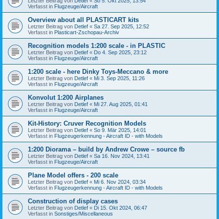
Letzter Beitrag von
Detlef
«
So 5. Okt 2025, 13:54
Verfasst in
Flugzeuge/Aircraft
Overview about all PLASTICART kits
Letzter Beitrag von
Detlef
«
Sa 27. Sep 2025, 12:52
Verfasst in
Plasticart-Zschopau-Archiv
Recognition models 1:200 scale - in PLASTIC
Letzter Beitrag von
Detlef
«
Do 4. Sep 2025, 23:12
Verfasst in
Flugzeuge/Aircraft
1:200 scale - here Dinky Toys-Meccano & more
Letzter Beitrag von
Detlef
«
Mi 3. Sep 2025, 11:26
Verfasst in
Flugzeuge/Aircraft
Konvolut 1:200 Airplanes
Letzter Beitrag von
Detlef
«
Mi 27. Aug 2025, 01:41
Verfasst in
Flugzeuge/Aircraft
Kit-History: Cruver Recognition Models
Letzter Beitrag von
Detlef
«
So 9. Mär 2025, 14:01
Verfasst in
Flugzeugerkennung - Aircraft ID - with Models
1:200 Diorama – build by Andrew Crowe – source fb
Letzter Beitrag von
Detlef
«
Sa 16. Nov 2024, 13:41
Verfasst in
Flugzeuge/Aircraft
Plane Model offers - 200 scale
Letzter Beitrag von
Detlef
«
Mi 6. Nov 2024, 03:34
Verfasst in
Flugzeugerkennung - Aircraft ID - with Models
Construction of display cases
Letzter Beitrag von
Detlef
«
Di 15. Okt 2024, 06:47
Verfasst in
Sonstiges/Miscellaneous