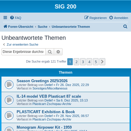
SIG 200
FAQ
Registrieren
Anmelden
S
Foren-Übersicht
Suche
Unbeantwortete Themen
u
Unbeantwortete Themen
c
Zur erweiterten Suche
h
Suche
Erweiterte Suche
e
1
2
3
4
5
Nächste
Die Suche ergab 121 Treffer
Themen
Season Greetings 2025/2026
Letzter Beitrag von
Detlef
«
Fr 26. Dez 2025, 22:29
Verfasst in
Sonstiges/Miscellaneous
IL-14 model VEB Plasticart 87 scale
Letzter Beitrag von
Detlef
«
Sa 6. Dez 2025, 15:13
Verfasst in
Plasticart-Zschopau-Archiv
PLASTICART Exhibition & Book
Letzter Beitrag von
Detlef
«
Fr 28. Nov 2025, 06:57
Verfasst in
Plasticart-Zschopau-Archiv
Monogram Airpower Kit - 1959