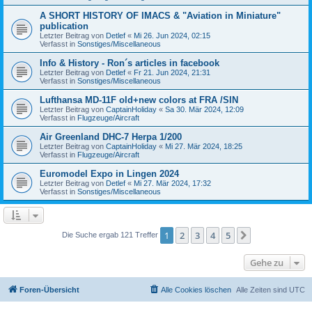
A SHORT HISTORY OF IMACS & "Aviation in Miniature"
publication
Letzter Beitrag von
Detlef
«
Mi 26. Jun 2024, 02:15
Verfasst in
Sonstiges/Miscellaneous
Info & History - Ron´s articles in facebook
Letzter Beitrag von
Detlef
«
Fr 21. Jun 2024, 21:31
Verfasst in
Sonstiges/Miscellaneous
Lufthansa MD-11F old+new colors at FRA /SIN
Letzter Beitrag von
CaptainHoliday
«
Sa 30. Mär 2024, 12:09
Verfasst in
Flugzeuge/Aircraft
Air Greenland DHC-7 Herpa 1/200
Letzter Beitrag von
CaptainHoliday
«
Mi 27. Mär 2024, 18:25
Verfasst in
Flugzeuge/Aircraft
Euromodel Expo in Lingen 2024
Letzter Beitrag von
Detlef
«
Mi 27. Mär 2024, 17:32
Verfasst in
Sonstiges/Miscellaneous
1
2
3
4
5
Nächste
Die Suche ergab 121 Treffer
Gehe zu
Foren-Übersicht
Alle Cookies löschen
Alle Zeiten sind
UTC