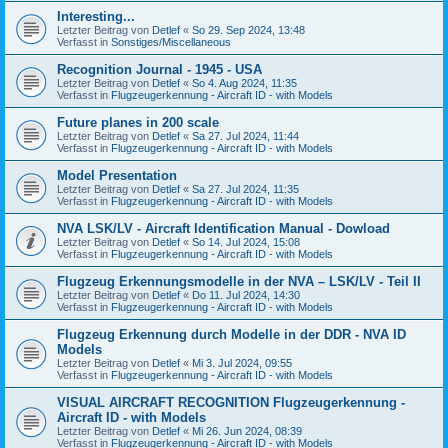
Interesting...
Letzter Beitrag von
Detlef
«
So 29. Sep 2024, 13:48
Verfasst in
Sonstiges/Miscellaneous
Recognition Journal - 1945 - USA
Letzter Beitrag von
Detlef
«
So 4. Aug 2024, 11:35
Verfasst in
Flugzeugerkennung - Aircraft ID - with Models
Future planes in 200 scale
Letzter Beitrag von
Detlef
«
Sa 27. Jul 2024, 11:44
Verfasst in
Flugzeugerkennung - Aircraft ID - with Models
Model Presentation
Letzter Beitrag von
Detlef
«
Sa 27. Jul 2024, 11:35
Verfasst in
Flugzeugerkennung - Aircraft ID - with Models
NVA LSK/LV - Aircraft Identification Manual - Dowload
Letzter Beitrag von
Detlef
«
So 14. Jul 2024, 15:08
Verfasst in
Flugzeugerkennung - Aircraft ID - with Models
Flugzeug Erkennungsmodelle in der NVA – LSK/LV - Teil II
Letzter Beitrag von
Detlef
«
Do 11. Jul 2024, 14:30
Verfasst in
Flugzeugerkennung - Aircraft ID - with Models
Flugzeug Erkennung durch Modelle in der DDR - NVA ID
Models
Letzter Beitrag von
Detlef
«
Mi 3. Jul 2024, 09:55
Verfasst in
Flugzeugerkennung - Aircraft ID - with Models
VISUAL AIRCRAFT RECOGNITION Flugzeugerkennung -
Aircraft ID - with Models
Letzter Beitrag von
Detlef
«
Mi 26. Jun 2024, 08:39
Verfasst in
Flugzeugerkennung - Aircraft ID - with Models