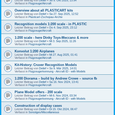
Letzter Beitrag von
Detlef
«
So 5. Okt 2025, 13:54
Verfasst in
Flugzeuge/Aircraft
Overview about all PLASTICART kits
Letzter Beitrag von
Detlef
«
Sa 27. Sep 2025, 12:52
Verfasst in
Plasticart-Zschopau-Archiv
Recognition models 1:200 scale - in PLASTIC
Letzter Beitrag von
Detlef
«
Do 4. Sep 2025, 23:12
Verfasst in
Flugzeuge/Aircraft
1:200 scale - here Dinky Toys-Meccano & more
Letzter Beitrag von
Detlef
«
Mi 3. Sep 2025, 11:26
Verfasst in
Flugzeuge/Aircraft
Konvolut 1:200 Airplanes
Letzter Beitrag von
Detlef
«
Mi 27. Aug 2025, 01:41
Verfasst in
Flugzeuge/Aircraft
Kit-History: Cruver Recognition Models
Letzter Beitrag von
Detlef
«
So 9. Mär 2025, 14:01
Verfasst in
Flugzeugerkennung - Aircraft ID - with Models
1:200 Diorama – build by Andrew Crowe – source fb
Letzter Beitrag von
Detlef
«
Sa 16. Nov 2024, 13:41
Verfasst in
Flugzeuge/Aircraft
Plane Model offers - 200 scale
Letzter Beitrag von
Detlef
«
Mi 6. Nov 2024, 03:34
Verfasst in
Flugzeugerkennung - Aircraft ID - with Models
Construction of display cases
Letzter Beitrag von
Detlef
«
Di 15. Okt 2024, 06:47
Verfasst in
Sonstiges/Miscellaneous