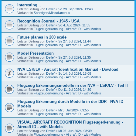
Interesting...
Letzter Beitrag von
Detlef
«
So 29. Sep 2024, 13:48
Verfasst in
Sonstiges/Miscellaneous
Recognition Journal - 1945 - USA
Letzter Beitrag von
Detlef
«
So 4. Aug 2024, 11:35
Verfasst in
Flugzeugerkennung - Aircraft ID - with Models
Future planes in 200 scale
Letzter Beitrag von
Detlef
«
Sa 27. Jul 2024, 11:44
Verfasst in
Flugzeugerkennung - Aircraft ID - with Models
Model Presentation
Letzter Beitrag von
Detlef
«
Sa 27. Jul 2024, 11:35
Verfasst in
Flugzeugerkennung - Aircraft ID - with Models
NVA LSK/LV - Aircraft Identification Manual - Dowload
Letzter Beitrag von
Detlef
«
So 14. Jul 2024, 15:08
Verfasst in
Flugzeugerkennung - Aircraft ID - with Models
Flugzeug Erkennungsmodelle in der NVA – LSK/LV - Teil II
Letzter Beitrag von
Detlef
«
Do 11. Jul 2024, 14:30
Verfasst in
Flugzeugerkennung - Aircraft ID - with Models
Flugzeug Erkennung durch Modelle in der DDR - NVA ID
Models
Letzter Beitrag von
Detlef
«
Mi 3. Jul 2024, 09:55
Verfasst in
Flugzeugerkennung - Aircraft ID - with Models
VISUAL AIRCRAFT RECOGNITION Flugzeugerkennung -
Aircraft ID - with Models
Letzter Beitrag von
Detlef
«
Mi 26. Jun 2024, 08:39
Verfasst in
Flugzeugerkennung - Aircraft ID - with Models