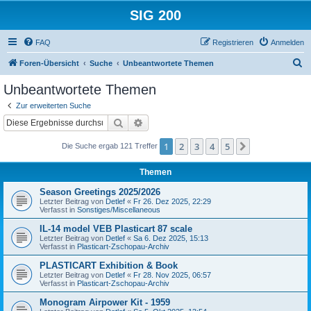
SIG 200
FAQ
Registrieren
Anmelden
S
Foren-Übersicht
Suche
Unbeantwortete Themen
u
Unbeantwortete Themen
c
Zur erweiterten Suche
h
Suche
Erweiterte Suche
e
1
2
3
4
5
Nächste
Die Suche ergab 121 Treffer
Themen
Season Greetings 2025/2026
Letzter Beitrag von
Detlef
«
Fr 26. Dez 2025, 22:29
Verfasst in
Sonstiges/Miscellaneous
IL-14 model VEB Plasticart 87 scale
Letzter Beitrag von
Detlef
«
Sa 6. Dez 2025, 15:13
Verfasst in
Plasticart-Zschopau-Archiv
PLASTICART Exhibition & Book
Letzter Beitrag von
Detlef
«
Fr 28. Nov 2025, 06:57
Verfasst in
Plasticart-Zschopau-Archiv
Monogram Airpower Kit - 1959