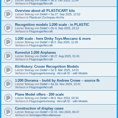
Letzter Beitrag von
Detlef
«
So 5. Okt 2025, 13:54
Verfasst in
Flugzeuge/Aircraft
Overview about all PLASTICART kits
Letzter Beitrag von
Detlef
«
Sa 27. Sep 2025, 12:52
Verfasst in
Plasticart-Zschopau-Archiv
Recognition models 1:200 scale - in PLASTIC
Letzter Beitrag von
Detlef
«
Do 4. Sep 2025, 23:12
Verfasst in
Flugzeuge/Aircraft
1:200 scale - here Dinky Toys-Meccano & more
Letzter Beitrag von
Detlef
«
Mi 3. Sep 2025, 11:26
Verfasst in
Flugzeuge/Aircraft
Konvolut 1:200 Airplanes
Letzter Beitrag von
Detlef
«
Mi 27. Aug 2025, 01:41
Verfasst in
Flugzeuge/Aircraft
Kit-History: Cruver Recognition Models
Letzter Beitrag von
Detlef
«
So 9. Mär 2025, 14:01
Verfasst in
Flugzeugerkennung - Aircraft ID - with Models
1:200 Diorama – build by Andrew Crowe – source fb
Letzter Beitrag von
Detlef
«
Sa 16. Nov 2024, 13:41
Verfasst in
Flugzeuge/Aircraft
Plane Model offers - 200 scale
Letzter Beitrag von
Detlef
«
Mi 6. Nov 2024, 03:34
Verfasst in
Flugzeugerkennung - Aircraft ID - with Models
Construction of display cases
Letzter Beitrag von
Detlef
«
Di 15. Okt 2024, 06:47
Verfasst in
Sonstiges/Miscellaneous