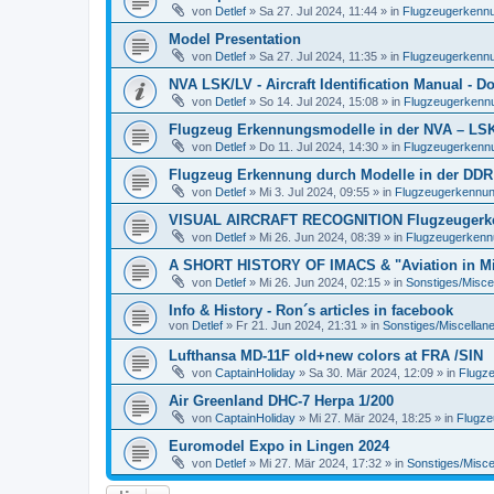
von
Detlef
»
Sa 27. Jul 2024, 11:44
» in
Flugzeugerkennun
Model Presentation
von
Detlef
»
Sa 27. Jul 2024, 11:35
» in
Flugzeugerkennun
NVA LSK/LV - Aircraft Identification Manual - 
von
Detlef
»
So 14. Jul 2024, 15:08
» in
Flugzeugerkennun
Flugzeug Erkennungsmodelle in der NVA – LSK/L
von
Detlef
»
Do 11. Jul 2024, 14:30
» in
Flugzeugerkennun
Flugzeug Erkennung durch Modelle in der DDR
von
Detlef
»
Mi 3. Jul 2024, 09:55
» in
Flugzeugerkennung 
VISUAL AIRCRAFT RECOGNITION Flugzeugerkenn
von
Detlef
»
Mi 26. Jun 2024, 08:39
» in
Flugzeugerkennun
A SHORT HISTORY OF IMACS & "Aviation in Min
von
Detlef
»
Mi 26. Jun 2024, 02:15
» in
Sonstiges/Misce
Info & History - Ron´s articles in facebook
von
Detlef
»
Fr 21. Jun 2024, 21:31
» in
Sonstiges/Miscellan
Lufthansa MD-11F old+new colors at FRA /SIN
von
CaptainHoliday
»
Sa 30. Mär 2024, 12:09
» in
Flugze
Air Greenland DHC-7 Herpa 1/200
von
CaptainHoliday
»
Mi 27. Mär 2024, 18:25
» in
Flugze
Euromodel Expo in Lingen 2024
von
Detlef
»
Mi 27. Mär 2024, 17:32
» in
Sonstiges/Misce