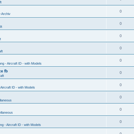
ft
0
-Archiv
0
ft
0
t
0
ft
0
g - Aircraft ID - with Models
e fb
0
aft
0
ircraft ID - with Models
0
llaneous
0
ellaneous
0
 - Aircraft ID - with Models