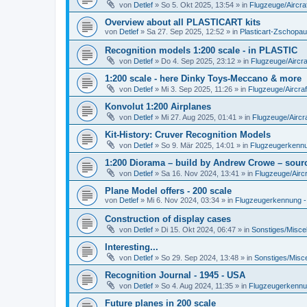
von
Detlef
»
So 5. Okt 2025, 13:54
» in
Flugzeuge/Aircra
Overview about all PLASTICART kits
von
Detlef
»
Sa 27. Sep 2025, 12:52
» in
Plasticart-Zschopau
Recognition models 1:200 scale - in PLASTIC
von
Detlef
»
Do 4. Sep 2025, 23:12
» in
Flugzeuge/Aircra
1:200 scale - here Dinky Toys-Meccano & more
von
Detlef
»
Mi 3. Sep 2025, 11:26
» in
Flugzeuge/Aircraf
Konvolut 1:200 Airplanes
von
Detlef
»
Mi 27. Aug 2025, 01:41
» in
Flugzeuge/Aircra
Kit-History: Cruver Recognition Models
von
Detlef
»
So 9. Mär 2025, 14:01
» in
Flugzeugerkennun
1:200 Diorama – build by Andrew Crowe – sourc
von
Detlef
»
Sa 16. Nov 2024, 13:41
» in
Flugzeuge/Aircr
Plane Model offers - 200 scale
von
Detlef
»
Mi 6. Nov 2024, 03:34
» in
Flugzeugerkennung - A
Construction of display cases
von
Detlef
»
Di 15. Okt 2024, 06:47
» in
Sonstiges/Misce
Interesting...
von
Detlef
»
So 29. Sep 2024, 13:48
» in
Sonstiges/Misc
Recognition Journal - 1945 - USA
von
Detlef
»
So 4. Aug 2024, 11:35
» in
Flugzeugerkennung
Future planes in 200 scale