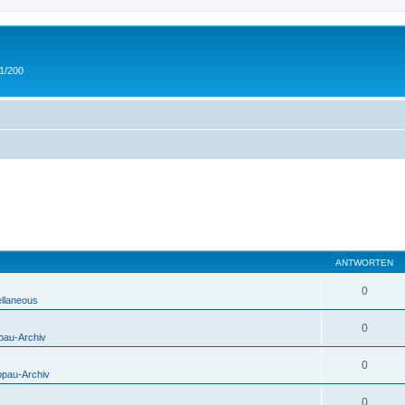
 1/200
ANTWORTEN
0
ellaneous
0
pau-Archiv
0
opau-Archiv
0