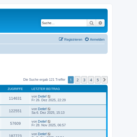
Suche
Erweiterte Suche
Registrieren
Anmelden
1
2
3
4
5
Nächste
Die Suche ergab 121 Treffer
ZUGRIFFE
LETZTER BEITRAG
von
Detlef
114631
Fr 26. Dez 2025, 22:29
von
Detlef
122551
Sa 6. Dez 2025, 15:13
von
Detlef
57609
Fr 28. Nov 2025, 06:57
von
Detlef
187723