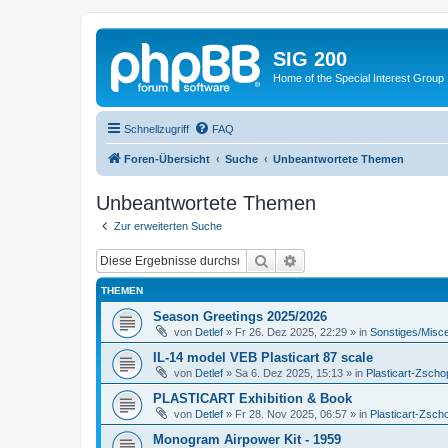
SIG 200
Home of the Special Interest Group
Schnellzugriff
FAQ
Foren-Übersicht
Suche
Unbeantwortete Themen
Unbeantwortete Themen
Zur erweiterten Suche
Suche
Erweiterte Suche
THEMEN
Season Greetings 2025/2026
von
Detlef
»
Fr 26. Dez 2025, 22:29
» in
Sonstiges/Misc
IL-14 model VEB Plasticart 87 scale
von
Detlef
»
Sa 6. Dez 2025, 15:13
» in
Plasticart-Zscho
PLASTICART Exhibition & Book
von
Detlef
»
Fr 28. Nov 2025, 06:57
» in
Plasticart-Zsch
Monogram Airpower Kit - 1959