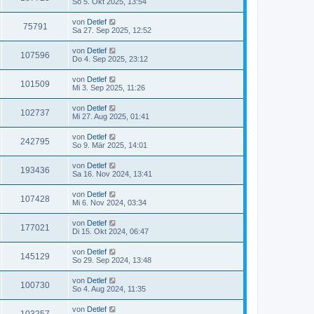
So 5. Okt 2025, 13:54
von
Detlef
75791
Sa 27. Sep 2025, 12:52
von
Detlef
107596
Do 4. Sep 2025, 23:12
von
Detlef
101509
Mi 3. Sep 2025, 11:26
von
Detlef
102737
Mi 27. Aug 2025, 01:41
von
Detlef
242795
So 9. Mär 2025, 14:01
von
Detlef
193436
Sa 16. Nov 2024, 13:41
von
Detlef
107428
Mi 6. Nov 2024, 03:34
von
Detlef
177021
Di 15. Okt 2024, 06:47
von
Detlef
145129
So 29. Sep 2024, 13:48
von
Detlef
100730
So 4. Aug 2024, 11:35
von
Detlef