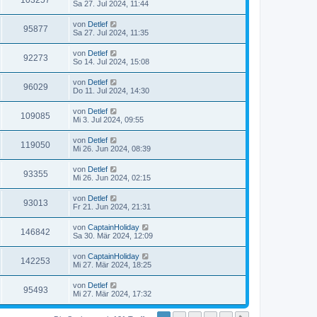
103257
Sa 27. Jul 2024, 11:44
von
Detlef
95877
Sa 27. Jul 2024, 11:35
von
Detlef
92273
So 14. Jul 2024, 15:08
von
Detlef
96029
Do 11. Jul 2024, 14:30
von
Detlef
109085
Mi 3. Jul 2024, 09:55
von
Detlef
119050
Mi 26. Jun 2024, 08:39
von
Detlef
93355
Mi 26. Jun 2024, 02:15
von
Detlef
93013
Fr 21. Jun 2024, 21:31
von
CaptainHoliday
146842
Sa 30. Mär 2024, 12:09
von
CaptainHoliday
142253
Mi 27. Mär 2024, 18:25
von
Detlef
95493
Mi 27. Mär 2024, 17:32