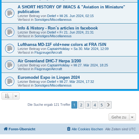
A SHORT HISTORY OF IMACS & "Aviation in Miniature"
publication
Letzter Beitrag von
Detlef
«
Mi 26. Jun 2024, 02:15
Verfasst in
Sonstiges/Miscellaneous
Info & History - Ron´s articles in facebook
Letzter Beitrag von
Detlef
«
Fr 21. Jun 2024, 21:31
Verfasst in
Sonstiges/Miscellaneous
Lufthansa MD-11F old+new colors at FRA /SIN
Letzter Beitrag von
CaptainHoliday
«
Sa 30. Mär 2024, 12:09
Verfasst in
Flugzeuge/Aircraft
Air Greenland DHC-7 Herpa 1/200
Letzter Beitrag von
CaptainHoliday
«
Mi 27. Mär 2024, 18:25
Verfasst in
Flugzeuge/Aircraft
Euromodel Expo in Lingen 2024
Letzter Beitrag von
Detlef
«
Mi 27. Mär 2024, 17:32
Verfasst in
Sonstiges/Miscellaneous
1
2
3
4
5
Nächste
Die Suche ergab 121 Treffer
Gehe zu
Foren-Übersicht
Alle Cookies löschen
Alle Zeiten sind
UTC