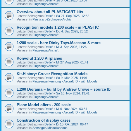
Letzter Beitrag von
Detlef
«
So 5. Okt 2025, 13:54
Verfasst in
Flugzeuge/Aircraft
Overview about all PLASTICART kits
Letzter Beitrag von
Detlef
«
Sa 27. Sep 2025, 12:52
Verfasst in
Plasticart-Zschopau-Archiv
Recognition models 1:200 scale - in PLASTIC
Letzter Beitrag von
Detlef
«
Do 4. Sep 2025, 23:12
Verfasst in
Flugzeuge/Aircraft
1:200 scale - here Dinky Toys-Meccano & more
Letzter Beitrag von
Detlef
«
Mi 3. Sep 2025, 11:26
Verfasst in
Flugzeuge/Aircraft
Konvolut 1:200 Airplanes
Letzter Beitrag von
Detlef
«
Mi 27. Aug 2025, 01:41
Verfasst in
Flugzeuge/Aircraft
Kit-History: Cruver Recognition Models
Letzter Beitrag von
Detlef
«
So 9. Mär 2025, 14:01
Verfasst in
Flugzeugerkennung - Aircraft ID - with Models
1:200 Diorama – build by Andrew Crowe – source fb
Letzter Beitrag von
Detlef
«
Sa 16. Nov 2024, 13:41
Verfasst in
Flugzeuge/Aircraft
Plane Model offers - 200 scale
Letzter Beitrag von
Detlef
«
Mi 6. Nov 2024, 03:34
Verfasst in
Flugzeugerkennung - Aircraft ID - with Models
Construction of display cases
Letzter Beitrag von
Detlef
«
Di 15. Okt 2024, 06:47
Verfasst in
Sonstiges/Miscellaneous