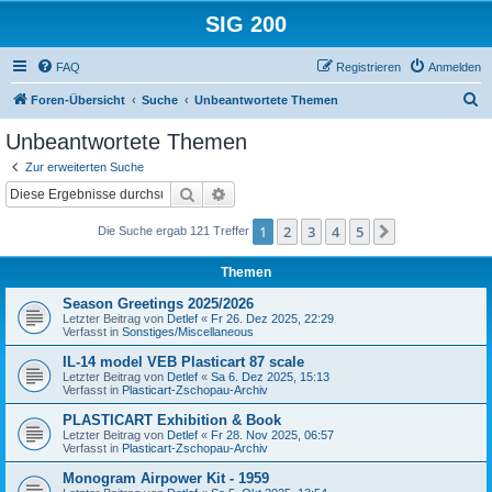
SIG 200
FAQ
Registrieren
Anmelden
S
Foren-Übersicht
Suche
Unbeantwortete Themen
u
Unbeantwortete Themen
c
Zur erweiterten Suche
h
Suche
Erweiterte Suche
e
1
2
3
4
5
Nächste
Die Suche ergab 121 Treffer
Themen
Season Greetings 2025/2026
Letzter Beitrag von
Detlef
«
Fr 26. Dez 2025, 22:29
Verfasst in
Sonstiges/Miscellaneous
IL-14 model VEB Plasticart 87 scale
Letzter Beitrag von
Detlef
«
Sa 6. Dez 2025, 15:13
Verfasst in
Plasticart-Zschopau-Archiv
PLASTICART Exhibition & Book
Letzter Beitrag von
Detlef
«
Fr 28. Nov 2025, 06:57
Verfasst in
Plasticart-Zschopau-Archiv
Monogram Airpower Kit - 1959