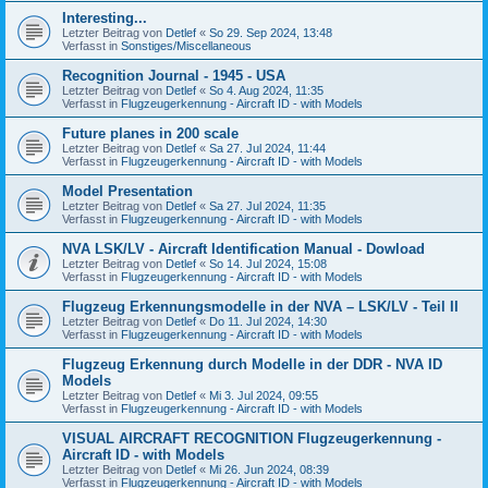
Interesting...
Letzter Beitrag von
Detlef
«
So 29. Sep 2024, 13:48
Verfasst in
Sonstiges/Miscellaneous
Recognition Journal - 1945 - USA
Letzter Beitrag von
Detlef
«
So 4. Aug 2024, 11:35
Verfasst in
Flugzeugerkennung - Aircraft ID - with Models
Future planes in 200 scale
Letzter Beitrag von
Detlef
«
Sa 27. Jul 2024, 11:44
Verfasst in
Flugzeugerkennung - Aircraft ID - with Models
Model Presentation
Letzter Beitrag von
Detlef
«
Sa 27. Jul 2024, 11:35
Verfasst in
Flugzeugerkennung - Aircraft ID - with Models
NVA LSK/LV - Aircraft Identification Manual - Dowload
Letzter Beitrag von
Detlef
«
So 14. Jul 2024, 15:08
Verfasst in
Flugzeugerkennung - Aircraft ID - with Models
Flugzeug Erkennungsmodelle in der NVA – LSK/LV - Teil II
Letzter Beitrag von
Detlef
«
Do 11. Jul 2024, 14:30
Verfasst in
Flugzeugerkennung - Aircraft ID - with Models
Flugzeug Erkennung durch Modelle in der DDR - NVA ID
Models
Letzter Beitrag von
Detlef
«
Mi 3. Jul 2024, 09:55
Verfasst in
Flugzeugerkennung - Aircraft ID - with Models
VISUAL AIRCRAFT RECOGNITION Flugzeugerkennung -
Aircraft ID - with Models
Letzter Beitrag von
Detlef
«
Mi 26. Jun 2024, 08:39
Verfasst in
Flugzeugerkennung - Aircraft ID - with Models