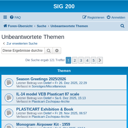
SIG 200
FAQ
Registrieren
Anmelden
S
Foren-Übersicht
Suche
Unbeantwortete Themen
u
Unbeantwortete Themen
c
Zur erweiterten Suche
h
Suche
Erweiterte Suche
e
1
2
3
4
5
Nächste
Die Suche ergab 121 Treffer
Themen
Season Greetings 2025/2026
Letzter Beitrag von
Detlef
«
Fr 26. Dez 2025, 22:29
Verfasst in
Sonstiges/Miscellaneous
IL-14 model VEB Plasticart 87 scale
Letzter Beitrag von
Detlef
«
Sa 6. Dez 2025, 15:13
Verfasst in
Plasticart-Zschopau-Archiv
PLASTICART Exhibition & Book
Letzter Beitrag von
Detlef
«
Fr 28. Nov 2025, 06:57
Verfasst in
Plasticart-Zschopau-Archiv
Monogram Airpower Kit - 1959