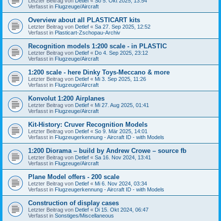
Letzter Beitrag von
Detlef
«
So 5. Okt 2025, 13:54
Verfasst in
Flugzeuge/Aircraft
Overview about all PLASTICART kits
Letzter Beitrag von
Detlef
«
Sa 27. Sep 2025, 12:52
Verfasst in
Plasticart-Zschopau-Archiv
Recognition models 1:200 scale - in PLASTIC
Letzter Beitrag von
Detlef
«
Do 4. Sep 2025, 23:12
Verfasst in
Flugzeuge/Aircraft
1:200 scale - here Dinky Toys-Meccano & more
Letzter Beitrag von
Detlef
«
Mi 3. Sep 2025, 11:26
Verfasst in
Flugzeuge/Aircraft
Konvolut 1:200 Airplanes
Letzter Beitrag von
Detlef
«
Mi 27. Aug 2025, 01:41
Verfasst in
Flugzeuge/Aircraft
Kit-History: Cruver Recognition Models
Letzter Beitrag von
Detlef
«
So 9. Mär 2025, 14:01
Verfasst in
Flugzeugerkennung - Aircraft ID - with Models
1:200 Diorama – build by Andrew Crowe – source fb
Letzter Beitrag von
Detlef
«
Sa 16. Nov 2024, 13:41
Verfasst in
Flugzeuge/Aircraft
Plane Model offers - 200 scale
Letzter Beitrag von
Detlef
«
Mi 6. Nov 2024, 03:34
Verfasst in
Flugzeugerkennung - Aircraft ID - with Models
Construction of display cases
Letzter Beitrag von
Detlef
«
Di 15. Okt 2024, 06:47
Verfasst in
Sonstiges/Miscellaneous