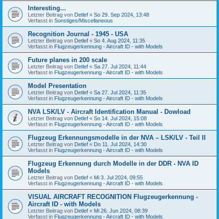
Interesting...
Letzter Beitrag von
Detlef
«
So 29. Sep 2024, 13:48
Verfasst in
Sonstiges/Miscellaneous
Recognition Journal - 1945 - USA
Letzter Beitrag von
Detlef
«
So 4. Aug 2024, 11:35
Verfasst in
Flugzeugerkennung - Aircraft ID - with Models
Future planes in 200 scale
Letzter Beitrag von
Detlef
«
Sa 27. Jul 2024, 11:44
Verfasst in
Flugzeugerkennung - Aircraft ID - with Models
Model Presentation
Letzter Beitrag von
Detlef
«
Sa 27. Jul 2024, 11:35
Verfasst in
Flugzeugerkennung - Aircraft ID - with Models
NVA LSK/LV - Aircraft Identification Manual - Dowload
Letzter Beitrag von
Detlef
«
So 14. Jul 2024, 15:08
Verfasst in
Flugzeugerkennung - Aircraft ID - with Models
Flugzeug Erkennungsmodelle in der NVA – LSK/LV - Teil II
Letzter Beitrag von
Detlef
«
Do 11. Jul 2024, 14:30
Verfasst in
Flugzeugerkennung - Aircraft ID - with Models
Flugzeug Erkennung durch Modelle in der DDR - NVA ID
Models
Letzter Beitrag von
Detlef
«
Mi 3. Jul 2024, 09:55
Verfasst in
Flugzeugerkennung - Aircraft ID - with Models
VISUAL AIRCRAFT RECOGNITION Flugzeugerkennung -
Aircraft ID - with Models
Letzter Beitrag von
Detlef
«
Mi 26. Jun 2024, 08:39
Verfasst in
Flugzeugerkennung - Aircraft ID - with Models