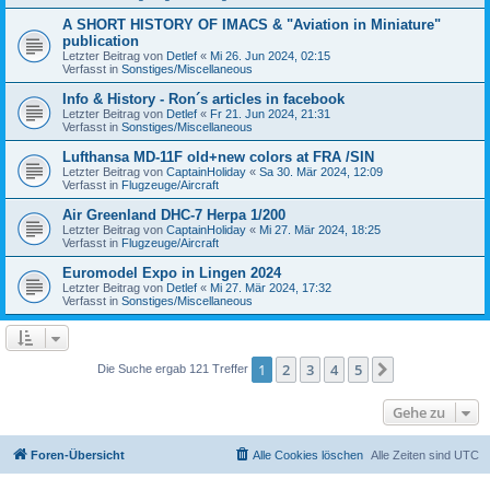
A SHORT HISTORY OF IMACS & "Aviation in Miniature"
publication
Letzter Beitrag von
Detlef
«
Mi 26. Jun 2024, 02:15
Verfasst in
Sonstiges/Miscellaneous
Info & History - Ron´s articles in facebook
Letzter Beitrag von
Detlef
«
Fr 21. Jun 2024, 21:31
Verfasst in
Sonstiges/Miscellaneous
Lufthansa MD-11F old+new colors at FRA /SIN
Letzter Beitrag von
CaptainHoliday
«
Sa 30. Mär 2024, 12:09
Verfasst in
Flugzeuge/Aircraft
Air Greenland DHC-7 Herpa 1/200
Letzter Beitrag von
CaptainHoliday
«
Mi 27. Mär 2024, 18:25
Verfasst in
Flugzeuge/Aircraft
Euromodel Expo in Lingen 2024
Letzter Beitrag von
Detlef
«
Mi 27. Mär 2024, 17:32
Verfasst in
Sonstiges/Miscellaneous
1
2
3
4
5
Nächste
Die Suche ergab 121 Treffer
Gehe zu
Foren-Übersicht
Alle Cookies löschen
Alle Zeiten sind
UTC