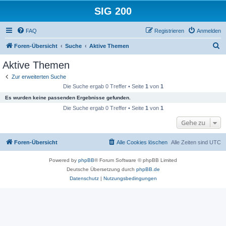
SIG 200
FAQ
Registrieren
Anmelden
S
Foren-Übersicht
Suche
Aktive Themen
u
Aktive Themen
c
Zur erweiterten Suche
h
Die Suche ergab 0 Treffer • Seite
1
von
1
e
Es wurden keine passenden Ergebnisse gefunden.
Die Suche ergab 0 Treffer • Seite
1
von
1
Gehe zu
Foren-Übersicht
Alle Cookies löschen
Alle Zeiten sind
UTC
Powered by
phpBB
® Forum Software © phpBB Limited
Deutsche Übersetzung durch
phpBB.de
Datenschutz
|
Nutzungsbedingungen