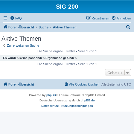
SIG 200
FAQ
Registrieren
Anmelden
S
Foren-Übersicht
Suche
Aktive Themen
u
Aktive Themen
c
Zur erweiterten Suche
h
Die Suche ergab 0 Treffer • Seite
1
von
1
e
Es wurden keine passenden Ergebnisse gefunden.
Die Suche ergab 0 Treffer • Seite
1
von
1
Gehe zu
Foren-Übersicht
Alle Cookies löschen
Alle Zeiten sind
UTC
Powered by
phpBB
® Forum Software © phpBB Limited
Deutsche Übersetzung durch
phpBB.de
Datenschutz
|
Nutzungsbedingungen