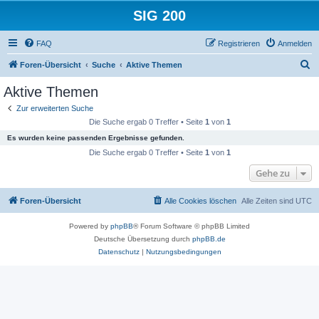
SIG 200
FAQ
Registrieren
Anmelden
S
Foren-Übersicht
Suche
Aktive Themen
u
Aktive Themen
c
Zur erweiterten Suche
h
Die Suche ergab 0 Treffer • Seite
1
von
1
e
Es wurden keine passenden Ergebnisse gefunden.
Die Suche ergab 0 Treffer • Seite
1
von
1
Gehe zu
Foren-Übersicht
Alle Cookies löschen
Alle Zeiten sind
UTC
Powered by
phpBB
® Forum Software © phpBB Limited
Deutsche Übersetzung durch
phpBB.de
Datenschutz
|
Nutzungsbedingungen