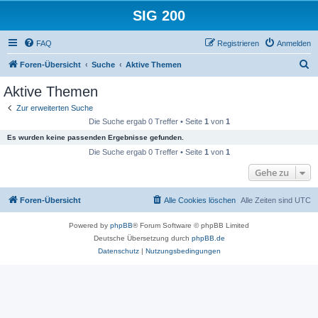
SIG 200
FAQ
Registrieren
Anmelden
S
Foren-Übersicht
Suche
Aktive Themen
u
Aktive Themen
c
Zur erweiterten Suche
h
Die Suche ergab 0 Treffer • Seite
1
von
1
e
Es wurden keine passenden Ergebnisse gefunden.
Die Suche ergab 0 Treffer • Seite
1
von
1
Gehe zu
Foren-Übersicht
Alle Cookies löschen
Alle Zeiten sind
UTC
Powered by
phpBB
® Forum Software © phpBB Limited
Deutsche Übersetzung durch
phpBB.de
Datenschutz
|
Nutzungsbedingungen