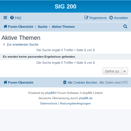
SIG 200
FAQ
Registrieren
Anmelden
S
Foren-Übersicht
Suche
Aktive Themen
u
Aktive Themen
c
Zur erweiterten Suche
h
Die Suche ergab 0 Treffer • Seite
1
von
1
e
Es wurden keine passenden Ergebnisse gefunden.
Die Suche ergab 0 Treffer • Seite
1
von
1
Gehe zu
Foren-Übersicht
Alle Cookies löschen
Alle Zeiten sind
UTC
Powered by
phpBB
® Forum Software © phpBB Limited
Deutsche Übersetzung durch
phpBB.de
Datenschutz
|
Nutzungsbedingungen