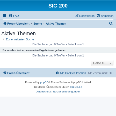
SIG 200
FAQ
Registrieren
Anmelden
S
Foren-Übersicht
Suche
Aktive Themen
u
Aktive Themen
c
Zur erweiterten Suche
h
Die Suche ergab 0 Treffer • Seite
1
von
1
e
Es wurden keine passenden Ergebnisse gefunden.
Die Suche ergab 0 Treffer • Seite
1
von
1
Gehe zu
Foren-Übersicht
Alle Cookies löschen
Alle Zeiten sind
UTC
Powered by
phpBB
® Forum Software © phpBB Limited
Deutsche Übersetzung durch
phpBB.de
Datenschutz
|
Nutzungsbedingungen