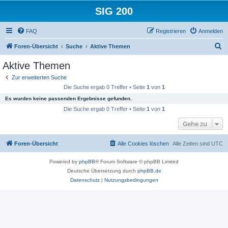
SIG 200
FAQ
Registrieren
Anmelden
S
Foren-Übersicht
Suche
Aktive Themen
u
Aktive Themen
c
Zur erweiterten Suche
h
Die Suche ergab 0 Treffer • Seite
1
von
1
e
Es wurden keine passenden Ergebnisse gefunden.
Die Suche ergab 0 Treffer • Seite
1
von
1
Gehe zu
Foren-Übersicht
Alle Cookies löschen
Alle Zeiten sind
UTC
Powered by
phpBB
® Forum Software © phpBB Limited
Deutsche Übersetzung durch
phpBB.de
Datenschutz
|
Nutzungsbedingungen