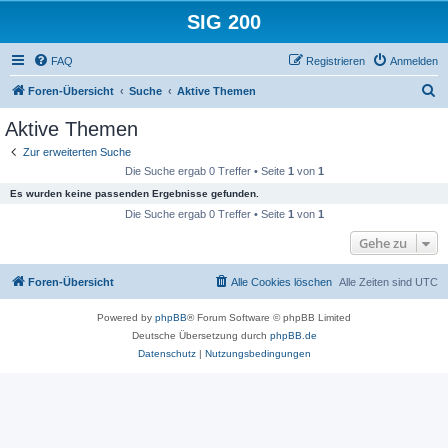
SIG 200
FAQ
Registrieren
Anmelden
S
Foren-Übersicht
Suche
Aktive Themen
u
Aktive Themen
c
Zur erweiterten Suche
h
Die Suche ergab 0 Treffer • Seite
1
von
1
e
Es wurden keine passenden Ergebnisse gefunden.
Die Suche ergab 0 Treffer • Seite
1
von
1
Gehe zu
Foren-Übersicht
Alle Cookies löschen
Alle Zeiten sind
UTC
Powered by
phpBB
® Forum Software © phpBB Limited
Deutsche Übersetzung durch
phpBB.de
Datenschutz
|
Nutzungsbedingungen