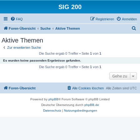
SIG 200
FAQ
Registrieren
Anmelden
S
Foren-Übersicht
Suche
Aktive Themen
u
Aktive Themen
c
Zur erweiterten Suche
h
Die Suche ergab 0 Treffer • Seite
1
von
1
e
Es wurden keine passenden Ergebnisse gefunden.
Die Suche ergab 0 Treffer • Seite
1
von
1
Gehe zu
Foren-Übersicht
Alle Cookies löschen
Alle Zeiten sind
UTC
Powered by
phpBB
® Forum Software © phpBB Limited
Deutsche Übersetzung durch
phpBB.de
Datenschutz
|
Nutzungsbedingungen