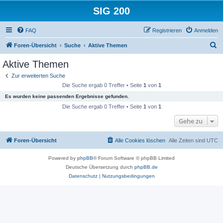
SIG 200
FAQ
Registrieren
Anmelden
S
Foren-Übersicht
Suche
Aktive Themen
u
Aktive Themen
c
Zur erweiterten Suche
h
Die Suche ergab 0 Treffer • Seite
1
von
1
e
Es wurden keine passenden Ergebnisse gefunden.
Die Suche ergab 0 Treffer • Seite
1
von
1
Gehe zu
Foren-Übersicht
Alle Cookies löschen
Alle Zeiten sind
UTC
Powered by
phpBB
® Forum Software © phpBB Limited
Deutsche Übersetzung durch
phpBB.de
Datenschutz
|
Nutzungsbedingungen