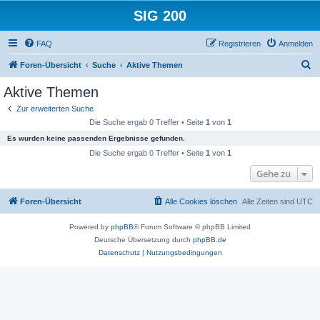
SIG 200
FAQ
Registrieren
Anmelden
S
Foren-Übersicht
Suche
Aktive Themen
u
Aktive Themen
c
Zur erweiterten Suche
h
Die Suche ergab 0 Treffer • Seite
1
von
1
e
Es wurden keine passenden Ergebnisse gefunden.
Die Suche ergab 0 Treffer • Seite
1
von
1
Gehe zu
Foren-Übersicht
Alle Cookies löschen
Alle Zeiten sind
UTC
Powered by
phpBB
® Forum Software © phpBB Limited
Deutsche Übersetzung durch
phpBB.de
Datenschutz
|
Nutzungsbedingungen