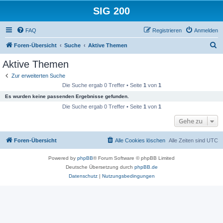
SIG 200
FAQ
Registrieren
Anmelden
S
Foren-Übersicht
Suche
Aktive Themen
u
Aktive Themen
c
Zur erweiterten Suche
h
Die Suche ergab 0 Treffer • Seite
1
von
1
e
Es wurden keine passenden Ergebnisse gefunden.
Die Suche ergab 0 Treffer • Seite
1
von
1
Gehe zu
Foren-Übersicht
Alle Cookies löschen
Alle Zeiten sind
UTC
Powered by
phpBB
® Forum Software © phpBB Limited
Deutsche Übersetzung durch
phpBB.de
Datenschutz
|
Nutzungsbedingungen