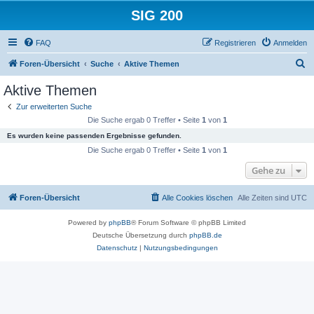
SIG 200
FAQ
Registrieren
Anmelden
S
Foren-Übersicht
Suche
Aktive Themen
u
Aktive Themen
c
Zur erweiterten Suche
h
Die Suche ergab 0 Treffer • Seite
1
von
1
e
Es wurden keine passenden Ergebnisse gefunden.
Die Suche ergab 0 Treffer • Seite
1
von
1
Gehe zu
Foren-Übersicht
Alle Cookies löschen
Alle Zeiten sind
UTC
Powered by
phpBB
® Forum Software © phpBB Limited
Deutsche Übersetzung durch
phpBB.de
Datenschutz
|
Nutzungsbedingungen