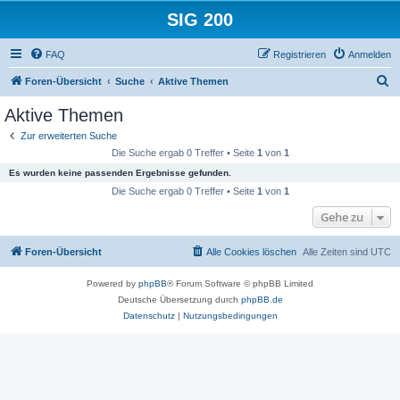
SIG 200
FAQ
Registrieren
Anmelden
S
Foren-Übersicht
Suche
Aktive Themen
u
Aktive Themen
c
Zur erweiterten Suche
h
Die Suche ergab 0 Treffer • Seite
1
von
1
e
Es wurden keine passenden Ergebnisse gefunden.
Die Suche ergab 0 Treffer • Seite
1
von
1
Gehe zu
Foren-Übersicht
Alle Cookies löschen
Alle Zeiten sind
UTC
Powered by
phpBB
® Forum Software © phpBB Limited
Deutsche Übersetzung durch
phpBB.de
Datenschutz
|
Nutzungsbedingungen