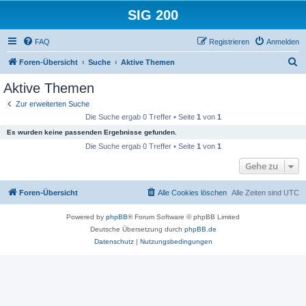
SIG 200
FAQ
Registrieren
Anmelden
S
Foren-Übersicht
Suche
Aktive Themen
u
Aktive Themen
c
Zur erweiterten Suche
h
Die Suche ergab 0 Treffer • Seite
1
von
1
e
Es wurden keine passenden Ergebnisse gefunden.
Die Suche ergab 0 Treffer • Seite
1
von
1
Gehe zu
Foren-Übersicht
Alle Cookies löschen
Alle Zeiten sind
UTC
Powered by
phpBB
® Forum Software © phpBB Limited
Deutsche Übersetzung durch
phpBB.de
Datenschutz
|
Nutzungsbedingungen