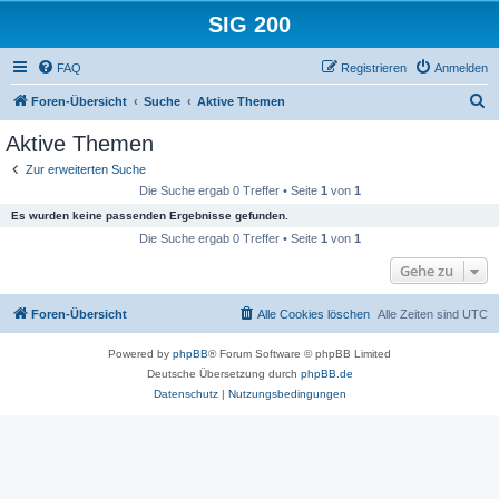
SIG 200
FAQ
Registrieren
Anmelden
S
Foren-Übersicht
Suche
Aktive Themen
u
Aktive Themen
c
Zur erweiterten Suche
h
Die Suche ergab 0 Treffer • Seite
1
von
1
e
Es wurden keine passenden Ergebnisse gefunden.
Die Suche ergab 0 Treffer • Seite
1
von
1
Gehe zu
Foren-Übersicht
Alle Cookies löschen
Alle Zeiten sind
UTC
Powered by
phpBB
® Forum Software © phpBB Limited
Deutsche Übersetzung durch
phpBB.de
Datenschutz
|
Nutzungsbedingungen