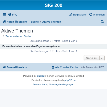
SIG 200
FAQ
Registrieren
Anmelden
S
Foren-Übersicht
Suche
Aktive Themen
u
Aktive Themen
c
Zur erweiterten Suche
h
Die Suche ergab 0 Treffer • Seite
1
von
1
e
Es wurden keine passenden Ergebnisse gefunden.
Die Suche ergab 0 Treffer • Seite
1
von
1
Gehe zu
Foren-Übersicht
Alle Cookies löschen
Alle Zeiten sind
UTC
Powered by
phpBB
® Forum Software © phpBB Limited
Deutsche Übersetzung durch
phpBB.de
Datenschutz
|
Nutzungsbedingungen