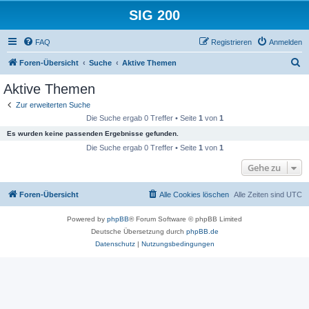
SIG 200
FAQ
Registrieren
Anmelden
S
Foren-Übersicht
Suche
Aktive Themen
u
Aktive Themen
c
Zur erweiterten Suche
h
Die Suche ergab 0 Treffer • Seite
1
von
1
e
Es wurden keine passenden Ergebnisse gefunden.
Die Suche ergab 0 Treffer • Seite
1
von
1
Gehe zu
Foren-Übersicht
Alle Cookies löschen
Alle Zeiten sind
UTC
Powered by
phpBB
® Forum Software © phpBB Limited
Deutsche Übersetzung durch
phpBB.de
Datenschutz
|
Nutzungsbedingungen